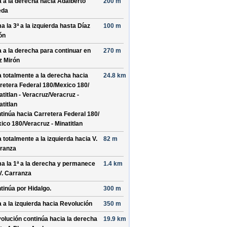
a a la derecha hacia
Adalberto
200 m
eda
a la 3ª a la izquierda hasta
Díaz
100 m
ón
a a la derecha para continuar en
270 m
z Mirón
a totalmente a la derecha hacia
24.8 km
retera Federal 180/
Mexico 180/
atitlan - Veracruz/
Veracruz -
atitlan
tinúa hacia Carretera Federal 180/
ico 180/
Veracruz - Minatitlan
a totalmente a la izquierda hacia
V.
82 m
ranza
a la 1ª a la derecha y permanece
1.4 km
V. Carranza
tinúa por
Hidalgo
.
300 m
a a la izquierda hacia
Revolución
350 m
olución
continúa hacia la derecha
19.9 km