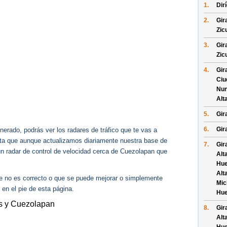
1.
Dir
2.
Gir
Zic
3.
Gir
Zic
4.
Gir
Ciu
Nun
Alt
5.
Gir
6.
Gir
erado, podrás ver los radares de tráfico que te vas a
enta que aunque actualizamos diariamente nuestra base de
7.
Gir
gún radar de control de velocidad cerca de Cuezolapan que
Alt
Hue
Alt
ue no es correcto o que se puede mejorar o simplemente
Mic
 en el pie de esta página.
Hue
os y Cuezolapan
8.
Gir
Alt