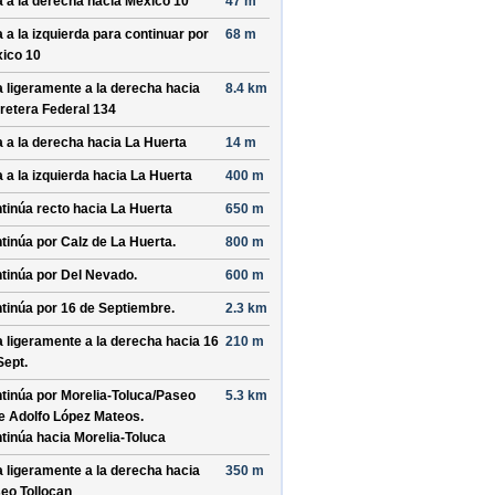
a a la derecha hacia
Mexico 10
47 m
a a la izquierda para continuar por
68 m
ico 10
a ligeramente a la derecha hacia
8.4 km
retera Federal 134
a a la derecha hacia
La Huerta
14 m
a a la izquierda hacia
La Huerta
400 m
tinúa recto hacia
La Huerta
650 m
tinúa por
Calz de La Huerta
.
800 m
tinúa por
Del Nevado
.
600 m
tinúa por
16 de Septiembre
.
2.3 km
a ligeramente a la derecha hacia
16
210 m
Sept.
tinúa por
Morelia-Toluca/
Paseo
5.3 km
e Adolfo López Mateos
.
tinúa hacia Morelia-Toluca
a ligeramente a la derecha hacia
350 m
eo Tollocan