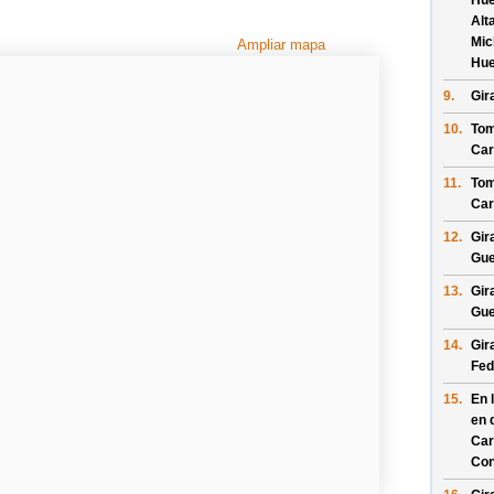
Hue
Alt
Mic
Ampliar mapa
Hue
9.
Gira
10.
Tom
Car
11.
Tom
Car
12.
Gir
Gue
13.
Gir
Gue
14.
Gir
Fed
15.
En 
en 
Car
Con