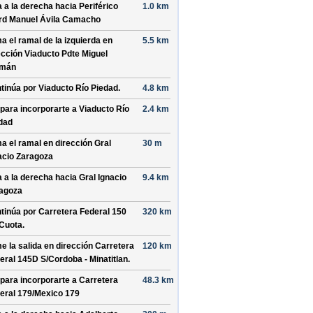
a a la derecha hacia
Periférico
1.0 km
rd Manuel Ávila Camacho
a el ramal de la izquierda en
5.5 km
ección
Viaducto Pdte Miguel
emán
tinúa por
Viaducto Río Piedad
.
4.8 km
 para incorporarte a
Viaducto Río
2.4 km
dad
a el ramal en dirección
Gral
30 m
acio Zaragoza
a a la derecha hacia
Gral Ignacio
9.4 km
agoza
tinúa por
Carretera Federal 150
320 km
Cuota
.
e la salida en dirección
Carretera
120 km
eral 145D S/
Cordoba - Minatitlan
.
 para incorporarte a
Carretera
48.3 km
eral 179/
Mexico 179