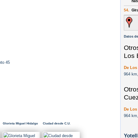
has
54.
Gira
Datos de
Otro
Los 
nto 45
De Los
964 km,
Otro
Cuez
De Los
964 km,
Glorieta Miguel Hidalgo
Ciudad desde C.U.
Yotel