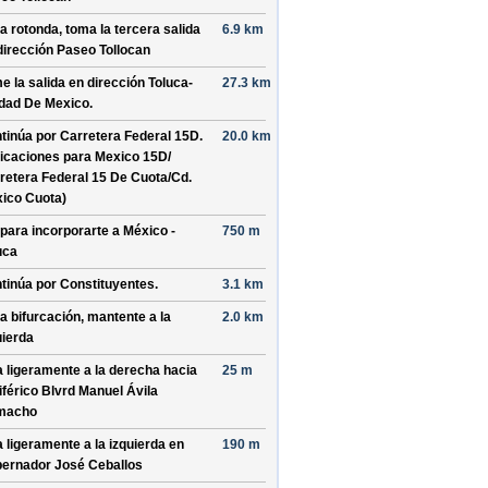
la rotonda, toma la
tercera
salida
6.9 km
dirección
Paseo Tollocan
e la salida en dirección
Toluca-
27.3 km
dad De Mexico
.
tinúa por
Carretera Federal 15D
.
20.0 km
dicaciones para
Mexico 15D/
retera Federal 15 De Cuota/
Cd.
ico Cuota
)
 para incorporarte a
México -
750 m
uca
tinúa por
Constituyentes
.
3.1 km
la bifurcación, mantente a la
2.0 km
uierda
a ligeramente a la derecha hacia
25 m
iférico Blvrd Manuel Ávila
macho
a ligeramente a la izquierda en
190 m
ernador José Ceballos