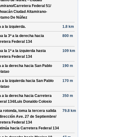
tamo de Nunez - Ciudad
amirano/
Carretera Federal 51/
hoacán Ciudad Altamirano-
tamo De Núñez
 a la izquierda.
1.8 km
a la 3ª a la derecha hacia
800 m
retera Federal 134
a la 1ª a la izquierda hasta
109 km
retera Federal 134
a a la derecha hacia
San Pablo
190 m
latao
a a la izquierda hacia
San Pablo
170 m
latao
a a la derecha hacia
Carretera
350 m
eral 134/
Luis Donaldo Colosio
la rotonda, toma la
tercera
salida
79.8 km
dirección
Ave. 27 de Septiembre/
retera Federal 134
tinúa hacia Carretera Federal 134