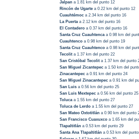
Jalpan
a 1.81 km del punto 12
Rincón de Ugarte
a 0.22 km del punto 12
Cuauhtémoc
a 2.34 km del punto 16
La Puerta
a 2.12 km del punto 16
El Contadero
a 0.37 km del punto 16
Santa Cruz Cuauhtenca
a 0.98 km del pun
Cuauhtenco
a 0.98 km del punto 19
Santa Cruz Cuauhtenco
a 0.98 km del pun
Tecolit
a 1.37 km del punto 22
San Cristóbal Tecolit
a 1.37 km del punto 
San Miguel Zicantepec
a 1.50 km del punt
Zinacantepec
a 0.91 km del punto 24
San Miguel Zinacantepec
a 0.91 km del pu
San Luis
a 0.56 km del punto 25
San Luis Mextepec
a 0.56 km del punto 25
Toluca
a 1.55 km del punto 27
Toluca de Lerdo
a 1.55 km del punto 27
San Mateo Oxtotitlán
a 0.90 km del punto 
San Francisco Cuaxuxco
a 1.65 km del pu
Tlapaltitlán
a 0.53 km del punto 29
Santa Ana Tlapaltitlán
a 0.53 km del punto
Salazar
a 1.67 km del punto 30