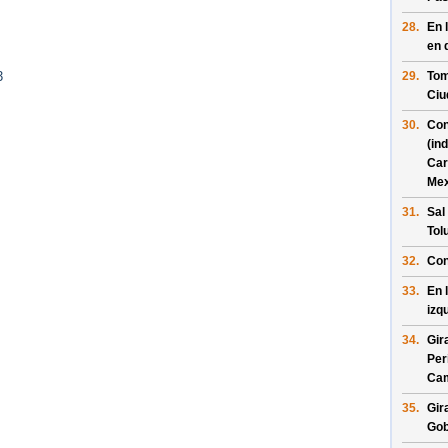
28.
En 
en 
29.
Tom
3
Ciu
30.
Con
(in
Car
Mex
31.
Sal
Tol
32.
Con
33.
En 
izq
34.
Gir
Per
Ca
35.
Gir
Gob