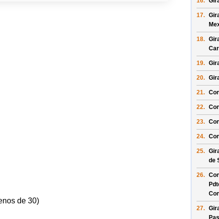
16.
Gir
17.
Gir
Mex
18.
Gir
Car
19.
Gir
20.
Gir
21.
Con
22.
Con
23.
Con
24.
Con
25.
Gir
de 
26.
Con
Pdt
Con
enos de 30)
27.
Gir
Pas