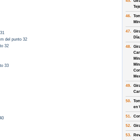
45.
Gir
Tej
46.
Tom
Mir
47.
Gir
 31
Día
m del punto 32
to 32
48.
Gir
Car
Min
Min
to 33
Con
Mex
49.
Gir
Car
50.
Tom
en
51.
Con
40
52.
Gir
53.
Rev