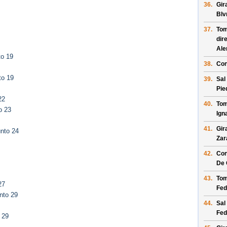
36.
Gir
Blv
37.
Tom
dir
Al
to 19
38.
Con
to 19
39.
Sal
Pie
22
40.
Tom
o 23
Ign
41.
Gir
nto 24
Zar
42.
Con
De 
43.
Tom
27
Fed
nto 29
44.
Sal
Fed
 29