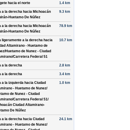
ígete hacia el
norte
1.4 km
a a la derecha hacia
Michoacán
9.3 km
uirán-Huetamo De Núñez
a a la derecha hacia
Michoacán
78.9 km
uirán-Huetamo De Núñez
a ligeramente a la derecha hacia
10.7 km
dad Altamirano - Huetamo de
ez/
Huetamo de Nunez - Ciudad
amirano/
Carretera Federal 51
a a la derecha
2.8 km
a a la derecha
3.4 km
a a la izquierda hacia
Ciudad
1.0 km
amirano - Huetamo de Nunez/
tamo de Nunez - Ciudad
amirano/
Carretera Federal 51/
hoacán Ciudad Altamirano-
tamo De Núñez
a a la derecha hacia
Ciudad
24.1 km
amirano - Huetamo de Nunez/