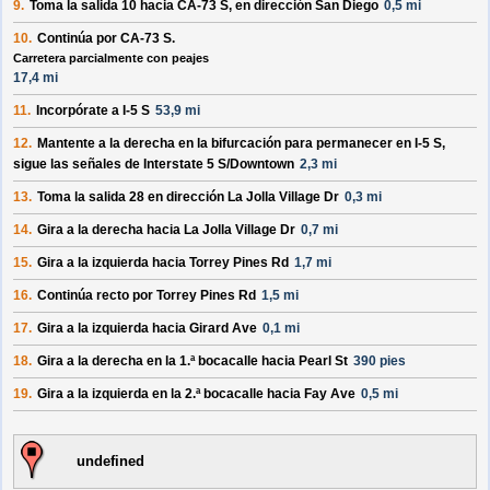
9.
Toma la salida
10
hacia
CA-73 S
, en dirección
San Diego
0,5 mi
10.
Continúa por
CA-73 S
.
Carretera parcialmente con peajes
17,4 mi
11.
Incorpórate a
I-5 S
53,9 mi
12.
Mantente a la
derecha
en la bifurcación para permanecer en
I-5 S
,
sigue las señales de
Interstate 5 S/Downtown
2,3 mi
13.
Toma la salida
28
en dirección
La Jolla Village Dr
0,3 mi
14.
Gira a la
derecha
hacia
La Jolla Village Dr
0,7 mi
15.
Gira a la
izquierda
hacia
Torrey Pines Rd
1,7 mi
16.
Continúa recto por
Torrey Pines Rd
1,5 mi
17.
Gira a la
izquierda
hacia
Girard Ave
0,1 mi
18.
Gira a la
derecha
en la 1.ª bocacalle hacia
Pearl St
390 pies
19.
Gira a la
izquierda
en la 2.ª bocacalle hacia
Fay Ave
0,5 mi
undefined