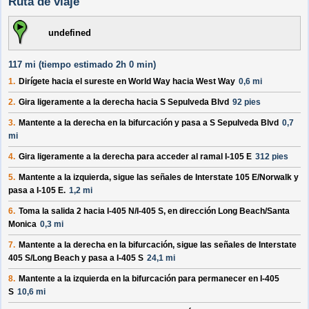
Ruta de viaje
undefined
117 mi (
tiempo estimado
2h 0 min)
1.
Dirígete hacia el
sureste
en
World Way
hacia
West Way
0,6 mi
2.
Gira ligeramente a la
derecha
hacia
S Sepulveda Blvd
92 pies
3.
Mantente a la
derecha
en la bifurcación y pasa a
S Sepulveda Blvd
0,7
mi
4.
Gira ligeramente a la
derecha
para acceder al ramal
I-105 E
312 pies
5.
Mantente a la
izquierda
, sigue las señales de
Interstate 105 E/Norwalk
y
pasa a
I-105 E
.
1,2 mi
6.
Toma la salida
2
hacia
I-405 N/I-405 S
, en dirección
Long Beach/Santa
Monica
0,3 mi
7.
Mantente a la
derecha
en la bifurcación, sigue las señales de
Interstate
405 S/Long Beach
y pasa a
I-405 S
24,1 mi
8.
Mantente a la
izquierda
en la bifurcación para permanecer en
I-405
S
10,6 mi