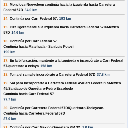
13.
Monclova-Nuevoleon
continúa hacia la izquierda hasta
Carretera
Federal 57D
34.0 km
14.
Continúa por
Carr Federal 57
.
193 km
15.
Gira ligeramente a la izquierda hacia
Carretera Federal 57D/
Mexico
57D
14.6 km
16.
Continúa por
Carr Federal 57
.
Continúa hacia Matehuala - San Luis Potosi
190 km
17.
En la bifurcación, mantente a la izquierda e incorpórate a
Carr Federal
57/
queretaro a celaya
158 km
18.
Toma el ramal e incorpórate a
Carretera Federal 57D
37.8 km
19.
Sal para incorporarte a
Carretera Federal 45/
Carr Federal 57/
Mexico
45/
Santiago de Querétaro-Pedro Escobedo
Continúa hacia Carr Federal 57
77.7 km
20.
Continúa por
Carretera Federal 57D/
Querétaro-Teoloycan
.
Continúa hacia Carretera Federal 57D
87.0 km
21.
Continúa por
Carr Mexico Queretaro KM 32
.
1.0 km