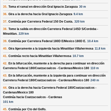
35.
Toma el ramal en dirección
Gral Ignacio Zaragoza
30 m
36.
Gira a la derecha hacia
Gral Ignacio Zaragoza
9.4 km
37.
Continúa por
Carretera Federal 150 De Cuota
.
320 km
38.
Tome la salida en dirección
Carretera Federal 145D S/
Cordoba -
Minatitlan
.
229 km
39.
Continúa por
Carretera Federal 180D E/
Mexico 180D E
.
10.4 km
40.
Gira ligeramente a la izquierda hacia
Minatitlan Villahermosa
11.8 km
41.
Continúa recto hacia
Minatitlan Villahermosa
10.7 km
42.
En la bifurcación, mantente a la derecha para continuar en dirección
Carretera Federal 180/
Coatzacoalcos - Cardenas/
Mexico 180
110 m
43.
En la bifurcación, mantente a la izquierda para continuar en dirección
Carretera Federal 180/
Coatzacoalcos - Cardenas/
Mexico 180
240 m
44.
Gira a la derecha hacia
Carretera Federal 180/
Coatzacoalcos -
Cardenas/
Mexico 180
Continúa hacia Coatzacoalcos - Cardenas
101 km
45.
Continúa por
Cto del Golfo
.