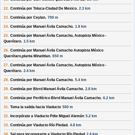
22.
Continúa por
Toluca-Ciudad De Mexico
.
2.3 km
23.
Continúa por
Ceylan
.
700 m
24.
Continúa por
Manuel Ávila Camacho
.
1.9 km
25.
Continúa por
Manuel Ávila Camacho, Autopista México -
Querétaro
.
1.5 km
26.
Continúa por
Manuel Ávila Camacho Autopista México
Querétaro,planta Minatitlan
.
650 m
27.
Continúa por
Manuel Ávila Camacho, Autopista México -
Querétaro
.
2.4 km
28.
Continúa por
Manuel Ávila Camacho
.
5.4 km
29.
Continúa por
Blvrd Manuel Ávila Camacho
.
2.8 km
30.
Continúa por
Periférico Blvrd Manuel Ávila Camacho
.
6.2 km
31.
Toma la salida hacia
Viaducto
500 m
32.
Incorpórate a
Viaducto Pdte Miguel Alemán
5.2 km
33.
Continúa por
Viaducto Río Piedad
.
4.8 km
34.
Sal para incorporarte a
Viaducto Río Piedad
2.4 km