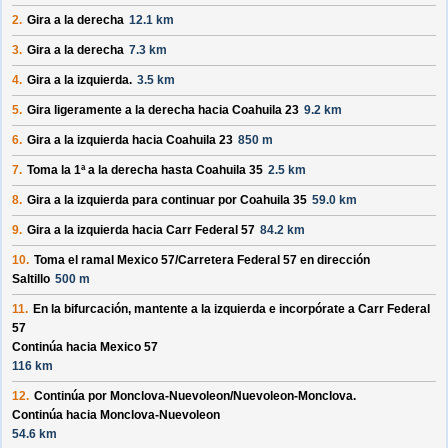
2.
Gira a la derecha
12.1 km
3.
Gira a la derecha
7.3 km
4.
Gira a la izquierda.
3.5 km
5.
Gira ligeramente a la derecha hacia
Coahuila 23
9.2 km
6.
Gira a la izquierda hacia
Coahuila 23
850 m
7.
Toma la 1ª a la derecha hasta
Coahuila 35
2.5 km
8.
Gira a la izquierda para continuar por
Coahuila 35
59.0 km
9.
Gira a la izquierda hacia
Carr Federal 57
84.2 km
10.
Toma el ramal
Mexico 57/
Carretera Federal 57
en dirección
Saltillo
500 m
11.
En la bifurcación, mantente a la izquierda e incorpórate a
Carr Federal
57
Continúa hacia Mexico 57
116 km
12.
Continúa por
Monclova-Nuevoleon/
Nuevoleon-Monclova
.
Continúa hacia Monclova-Nuevoleon
54.6 km