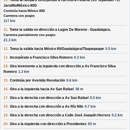
10.
Toma la rampa e incorpórate a
carretera Federal 101 Tepatitlan - El
Jaralillo/México 80D
Continúa hacia México 80D
Carretera con peajes
117 km
11.
Tome la salida en dirección a
Lagos De Moreno - Guadalajara
.
Carretera parcialmente con peajes
21.3 km
12.
Toma la salida hacia
México 80/Guadalajara/Tlaquepaque
0.5 km
13.
Incorpórate a
Francisco Silva Romero
0.3 km
14.
Gira levemente a la
izquierda
con dirección a
Av Francisco Silva
Romero
1.3 km
15.
Continúa por
Avenida Revolución
0.6 km
16.
Gira a la
izquierda
hacia
Av San Rafael
38 m
17.
Gira a la
derecha
con dirección a
Av San Rafael
0.5 km
18.
Gira a la
derecha
con dirección a
Av Río Nilo
0.7 km
19.
Gira a la
derecha
con dirección a
Calle José Joaquín Herrera
0.2 km
20.
Gira a la
izquierda
con dirección a
Presidentes
65 m