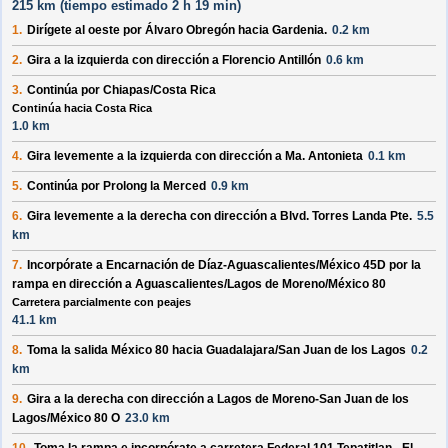
215 km (
tiempo estimado
2 h 19 min)
1.
Dirígete al
oeste
por
Álvaro Obregón
hacia
Gardenia
.
0.2 km
2.
Gira a la
izquierda
con dirección a
Florencio Antillón
0.6 km
3.
Continúa por
Chiapas/Costa Rica
Continúa hacia Costa Rica
1.0 km
4.
Gira levemente a la
izquierda
con dirección a
Ma. Antonieta
0.1 km
5.
Continúa por
Prolong la Merced
0.9 km
6.
Gira levemente a la
derecha
con dirección a
Blvd. Torres Landa Pte.
5.5
km
7.
Incorpórate a
Encarnación de Díaz-Aguascalientes/México 45D
por la
rampa en dirección a
Aguascalientes/Lagos de Moreno/México 80
Carretera parcialmente con peajes
41.1 km
8.
Toma la salida
México 80
hacia
Guadalajara/San Juan de los Lagos
0.2
km
9.
Gira a la
derecha
con dirección a
Lagos de Moreno-San Juan de los
Lagos/México 80 O
23.0 km