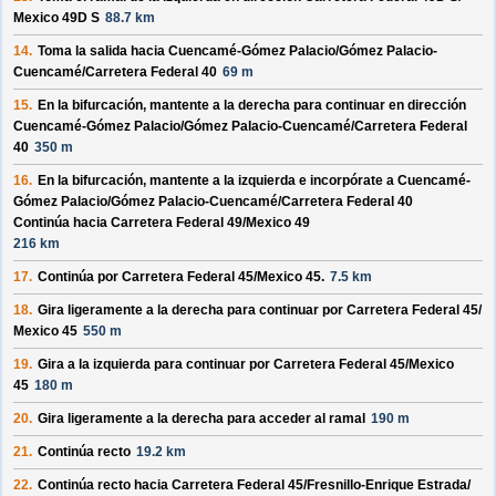
Mexico 49D S
88.7 km
14.
Toma la salida hacia
Cuencamé-Gómez Palacio/
Gómez Palacio-
Cuencamé/
Carretera Federal 40
69 m
15.
En la bifurcación, mantente a la derecha para continuar en dirección
Cuencamé-Gómez Palacio/
Gómez Palacio-Cuencamé/
Carretera Federal
40
350 m
16.
En la bifurcación, mantente a la izquierda e incorpórate a
Cuencamé-
Gómez Palacio/
Gómez Palacio-Cuencamé/
Carretera Federal 40
Continúa hacia Carretera Federal 49/
Mexico 49
216 km
17.
Continúa por
Carretera Federal 45/
Mexico 45
.
7.5 km
18.
Gira ligeramente a la derecha para continuar por
Carretera Federal 45/
Mexico 45
550 m
19.
Gira a la izquierda para continuar por
Carretera Federal 45/
Mexico
45
180 m
20.
Gira ligeramente a la derecha para acceder al ramal
190 m
21.
Continúa recto
19.2 km
22.
Continúa recto hacia
Carretera Federal 45/
Fresnillo-Enrique Estrada/