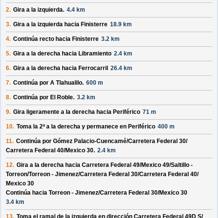
2.
Gira a la izquierda.
4.4 km
3.
Gira a la izquierda hacia
Finisterre
18.9 km
4.
Continúa recto hacia
Finisterre
3.2 km
5.
Gira a la derecha hacia
Libramiento
2.4 km
6.
Gira a la derecha hacia
Ferrocarril
26.4 km
7.
Continúa por
A Tlahualilo
.
600 m
8.
Continúa por
El Roble
.
3.2 km
9.
Gira ligeramente a la derecha hacia
Periférico
71 m
10.
Toma la 2ª a la derecha y permanece en
Periférico
400 m
11.
Continúa por
Gómez Palacio-Cuencamé/
Carretera Federal 30/
Carretera Federal 40/
Mexico 30
.
2.4 km
12.
Gira a la derecha hacia
Carretera Federal 49/
Mexico 49/
Saltillo -
Torreon/
Torreon - Jimenez/
Carretera Federal 30/
Carretera Federal 40/
Mexico 30
Continúa hacia Torreon - Jimenez/
Carretera Federal 30/
Mexico 30
3.4 km
13.
Toma el ramal de la izquierda en dirección
Carretera Federal 49D S/