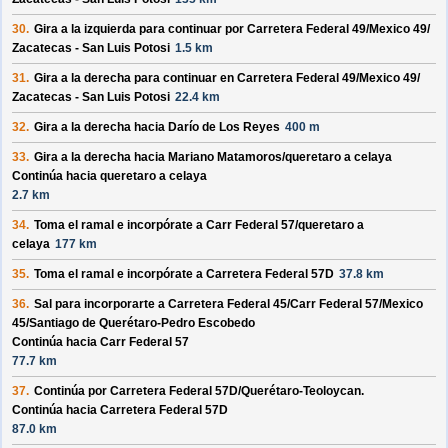
30.
Gira a la izquierda para continuar por
Carretera Federal 49/
Mexico 49/
Zacatecas - San Luis Potosi
1.5 km
31.
Gira a la derecha para continuar en
Carretera Federal 49/
Mexico 49/
Zacatecas - San Luis Potosi
22.4 km
32.
Gira a la derecha hacia
Darío de Los Reyes
400 m
33.
Gira a la derecha hacia
Mariano Matamoros/
queretaro a celaya
Continúa hacia queretaro a celaya
2.7 km
34.
Toma el ramal e incorpórate a
Carr Federal 57/
queretaro a
celaya
177 km
35.
Toma el ramal e incorpórate a
Carretera Federal 57D
37.8 km
36.
Sal para incorporarte a
Carretera Federal 45/
Carr Federal 57/
Mexico
45/
Santiago de Querétaro-Pedro Escobedo
Continúa hacia Carr Federal 57
77.7 km
37.
Continúa por
Carretera Federal 57D/
Querétaro-Teoloycan
.
Continúa hacia Carretera Federal 57D
87.0 km