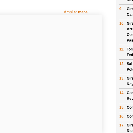
Mex
9.
Gir
Ampliar mapa
Car
10.
Gir
Arr
Con
Pas
11.
Tom
Fed
12.
Sal
Pot
13.
Gir
Re
14.
Con
Re
15.
Con
16.
Con
17.
Gir
Rit