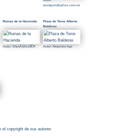
Autor:
lauolguin@yahoo.com.mx
Ruinas de la Hacienda
Plaza de Toros Alberto
Balderas
Autor: ĠĄmÃҲÞĿőřỂЯ
Autor: Alejandro Ags
 el copyright de sus autores