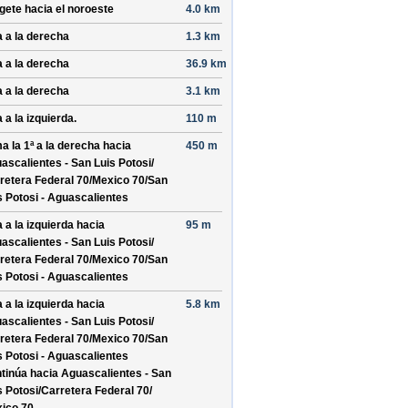
ígete hacia el
noroeste
4.0 km
a a la derecha
1.3 km
a a la derecha
36.9 km
a a la derecha
3.1 km
 a la izquierda.
110 m
a la 1ª a la derecha hacia
450 m
ascalientes - San Luis Potosi/
retera Federal 70/
Mexico 70/
San
s Potosi - Aguascalientes
a a la izquierda hacia
95 m
ascalientes - San Luis Potosi/
retera Federal 70/
Mexico 70/
San
s Potosi - Aguascalientes
a a la izquierda hacia
5.8 km
ascalientes - San Luis Potosi/
retera Federal 70/
Mexico 70/
San
s Potosi - Aguascalientes
tinúa hacia Aguascalientes - San
s Potosi/
Carretera Federal 70/