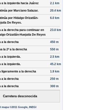
a a la izquierda hacia
Juárez
2.1 km
tinúa por
Marciano Salazar
.
20.4 km
tinúa por
Hidalgo Orizatlán-
6.0 km
jutla De Reyes
.
a a la derecha para continuar en
23.0 km
algo Orizatlán-Huejutla De Reyes
a a la derecha
450 m
a la 2ª a la derecha
550 m
 a la izquierda.
2.5 km
 a la izquierda.
45.2 km
a ligeramente a la derecha
1.9 km
a a la derecha
250 m
a a la derecha
300 m
Carretera desconocida
l mapa ©2011 Google, INEGI