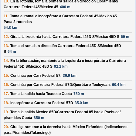
10.
En la rotonda, toma la
primera
salida en dirección
Libramiento/
Carretera Federal 45/
Mexico 45
400 m
11.
Toma el ramal e incorpórate a
Carretera Federal 45/
Mexico 45
Pasa 2 rotondas
54.8 km
12.
Gira a la izquierda hacia
Carretera Federal 45D S/
Mexico 45D S
69 m
13.
Toma el ramal en dirección
Carretera Federal 45D S/
Mexico 45D
S
64 m
14.
En la bifurcación, mantente a la izquierda e incorpórate a
Carretera
Federal 45D S/
Mexico 45D S
92.2 km
15.
Continúa por
Carr Federal 57
.
36.9 km
16.
Continúa por
Carretera Federal 57D/
Querétaro-Teoloycan
.
60.4 km
17.
Toma la salida hacia
Texcoco Cuota
750 m
18.
Incorpórate a
Carretera Federal 57D
35.0 km
19.
Toma la salida
Mexico 85D/
Carretera Federal 85
hacia
Pachuca/
piramides Cuota
850 m
20.
Gira ligeramente a la derecha hacia
México Pirámides
(indicaciones
para
Piramides/
Tulancingo
)