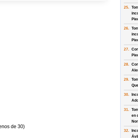
25.
Tom
inc
Pie
26.
Tom
inc
Pie
27.
Con
Pie
28.
Con
Al
29.
Tom
Que
30.
Inc
Ado
31.
Tom
en 
Nor
enos de 30)
32.
Inc
Ávi