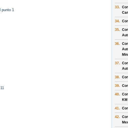
33.
Con
 punto 1
Ca
34.
Con
35.
Con
Aut
36.
Con
Aut
Min
37.
Con
Aut
38.
Con
39.
Con
 11
40.
Con
KM
41.
Con
42.
Con
Mex