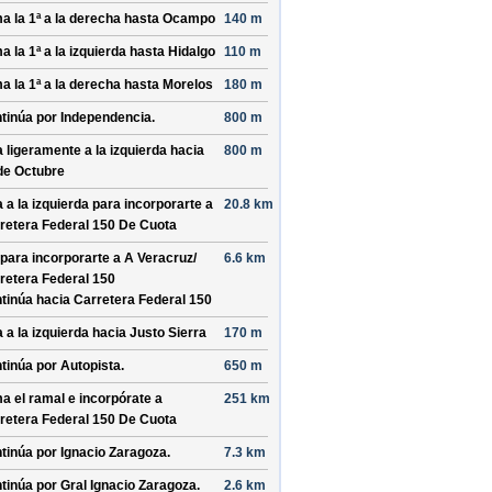
a la 1ª a la derecha hasta
Ocampo
140 m
a la 1ª a la izquierda hasta
Hidalgo
110 m
a la 1ª a la derecha hasta
Morelos
180 m
tinúa por
Independencia
.
800 m
a ligeramente a la izquierda hacia
800 m
de Octubre
a a la izquierda para incorporarte a
20.8 km
retera Federal 150 De Cuota
 para incorporarte a
A Veracruz/
6.6 km
retera Federal 150
tinúa hacia Carretera Federal 150
a a la izquierda hacia
Justo Sierra
170 m
tinúa por
Autopista
.
650 m
a el ramal e incorpórate a
251 km
retera Federal 150 De Cuota
tinúa por
Ignacio Zaragoza
.
7.3 km
tinúa por
Gral Ignacio Zaragoza
.
2.6 km