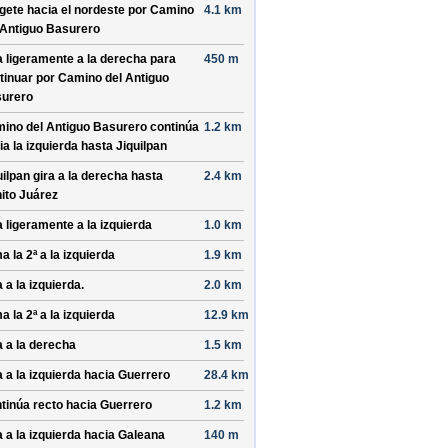
ígete hacia el
nordeste
por
Camino
4.1 km
 Antiguo Basurero
a ligeramente a la derecha para
450 m
tinuar por
Camino del Antiguo
urero
ino del Antiguo Basurero
continúa
1.2 km
ia la izquierda hasta
Jiquilpan
uilpan
gira a la derecha hasta
2.4 km
ito Juárez
a ligeramente a la izquierda
1.0 km
a la 2ª a la izquierda
1.9 km
 a la izquierda.
2.0 km
a la 2ª a la izquierda
12.9 km
a a la derecha
1.5 km
a a la izquierda hacia
Guerrero
28.4 km
tinúa recto hacia
Guerrero
1.2 km
a a la izquierda hacia
Galeana
140 m