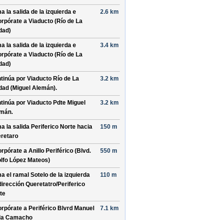
a la salida de la izquierda e
2.6 km
orpórate a
Viaducto (Río de La
dad)
a la salida de la izquierda e
3.4 km
orpórate a
Viaducto (Río de La
dad)
tinúa por
Viaducto Río de La
3.2 km
dad (Miguel Alemán)
.
tinúa por
Viaducto Pdte Miguel
3.2 km
emán
.
a la salida
Periferico Norte
hacia
150 m
retaro
orpórate a
Anillo Periférico (Blvd.
550 m
lfo López Mateos)
a el ramal
Sotelo
de la izquierda
110 m
dirección
Queretatro/
Periferico
te
orpórate a
Periférico Blvrd Manuel
7.1 km
la Camacho