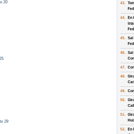
to 20
43.
Tom
Fed
44.
En 
izq
Fed
45.
Sal
Fed
46.
Sal
Con
25
47.
Con
48.
Gir
Car
49.
Con
50.
Gir
Cal
51.
Gir
Hui
to 29
52.
En 