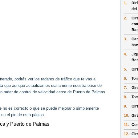
1.
Dir
del
2.
Gir
con
Bas
3.
Cam
hac
4.
Jiq
Ben
5.
Gir
6.
Tom
erado, podrás ver los radares de tráfico que te vas a
enta que aunque actualizamos diariamente nuestra base de
7.
Gira
gún radar de control de velocidad cerca de Puerto de Palmas
8.
Tom
9.
Gir
ue no es correcto o que se puede mejorar o simplemente
 en el pie de esta página.
10.
Gir
ica y Puerto de Palmas
11.
Con
12.
Gir