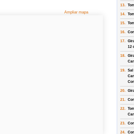
13.
Tom
Ampliar mapa
14.
Tom
15.
Tom
16.
Con
17.
Gir
12 
18.
Gir
Car
19.
Sal
Car
Con
20.
Gir
21.
Con
22.
Tom
Car
23.
Con
24.
Con