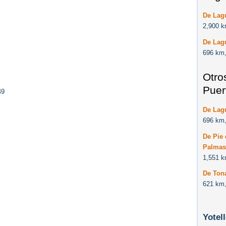
De Lag
2,900 k
De Lag
696 km,
Otro
Puer
49
De Lag
696 km,
De Pie 
Palmas
1,551 k
De Ton
621 km,
Yotel