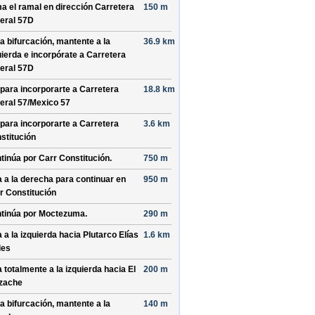
a el ramal en dirección
Carretera
150 m
eral 57D
la bifurcación, mantente a la
36.9 km
uierda e incorpórate a
Carretera
eral 57D
 para incorporarte a
Carretera
18.8 km
eral 57/
Mexico 57
 para incorporarte a
Carretera
3.6 km
stitución
tinúa por
Carr Constitución
.
750 m
a a la derecha para continuar en
950 m
r Constitución
tinúa por
Moctezuma
.
290 m
a a la izquierda hacia
Plutarco Elías
1.6 km
les
a totalmente a la izquierda hacia
El
200 m
zache
la bifurcación, mantente a la
140 m