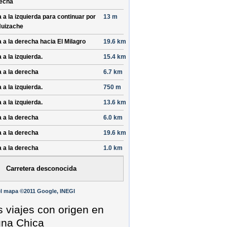
echa
a a la izquierda para continuar por
13 m
Huizache
a a la derecha hacia
El Milagro
19.6 km
 a la izquierda.
15.4 km
a a la derecha
6.7 km
 a la izquierda.
750 m
 a la izquierda.
13.6 km
a a la derecha
6.0 km
a a la derecha
19.6 km
a a la derecha
1.0 km
Carretera desconocida
l mapa ©2011 Google, INEGI
s viajes con origen en
na Chica