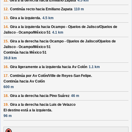
11.
Gira a la derecha hacia
Emiliano Zapata
4.5 km
12.
Continúa recto hacia
Emiliano Zapata
110 m
13.
Gira a la izquierda.
4.5 km
14.
Gira a la izquierda hacia
Ocampo - Ojuelos de Jalisco/
Ojuelos de
Jalisco - Ocampo/
México 51
4.1 km
15.
Gira a la derecha hacia
Ocampo - Ojuelos de Jalisco/
Ojuelos de
Jalisco - Ocampo/
México 51
Continúa hacia México 51
39.8 km
16.
Gira ligeramente a la izquierda hacia
Av Colón
1.1 km
17.
Continúa por
Av Colón/
Ville de Reyes-San Felipe
.
Continúa hacia Av Colón
600 m
18.
Gira a la derecha hacia
Pino Suárez
46 m
19.
Gira a la derecha hacia
Luis de Velazco
El destino está a la izquierda.
96 m