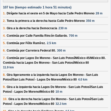
107 km (
tiempo estimado
1 hora 51 minutos)
1.
Dirígete hacia el
oeste
en
5 de Mayo
hacia
Calle Pedro Moreno
28 m
2.
Toma la primera a la derecha hasta
Calle Pedro Moreno
350 m
3.
Gira a la derecha hacia
Democracia
230 m
4.
Continúa por
Calle Familia Rincón Gallardo
.
700 m
5.
Continúa por
Félix Ramírez
.
2.5 km
6.
Continúa por
Carretera Federal 80
.
300 m
7.
Continúa por
Lagos De Moreno - San Luis Potosí/
México 45/
México 80
.
Continúa hacia Lagos De Moreno - San Luis Potosí/
México 80
11.9 km
8.
Gira ligeramente a la izquierda hacia
Lagos De Moreno - San Luis
Potosí/
San Luis Potosí - Lagos De Moreno/
México 80
4.0 km
9.
Gira a la izquierda hacia
Lagos De Moreno - San Luis Potosí/
San Luis
Potosí - Lagos De Moreno/
México 80
10 m
10.
Gira a la derecha hacia
Lagos De Moreno - San Luis Potosí/
San Luis
Potosí - Lagos De Moreno/
México 80
32.3 km