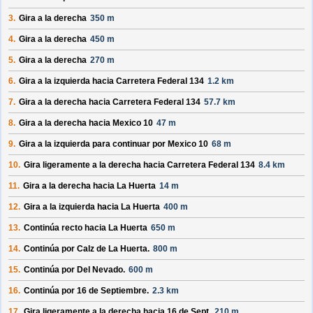
3.
Gira a la derecha
350 m
4.
Gira a la derecha
450 m
5.
Gira a la derecha
270 m
6.
Gira a la izquierda hacia
Carretera Federal 134
1.2 km
7.
Gira a la derecha hacia
Carretera Federal 134
57.7 km
8.
Gira a la derecha hacia
Mexico 10
47 m
9.
Gira a la izquierda para continuar por
Mexico 10
68 m
10.
Gira ligeramente a la derecha hacia
Carretera Federal 134
8.4 km
11.
Gira a la derecha hacia
La Huerta
14 m
12.
Gira a la izquierda hacia
La Huerta
400 m
13.
Continúa recto hacia
La Huerta
650 m
14.
Continúa por
Calz de La Huerta
.
800 m
15.
Continúa por
Del Nevado
.
600 m
16.
Continúa por
16 de Septiembre
.
2.3 km
17.
Gira ligeramente a la derecha hacia
16 de Sept.
210 m