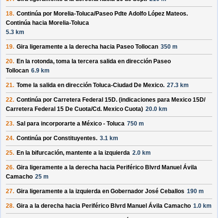
18.
Continúa por
Morelia-Toluca/
Paseo Pdte Adolfo López Mateos
.
Continúa hacia Morelia-Toluca
5.3 km
19.
Gira ligeramente a la derecha hacia
Paseo Tollocan
350 m
20.
En la rotonda, toma la
tercera
salida en dirección
Paseo
Tollocan
6.9 km
21.
Tome la salida en dirección
Toluca-Ciudad De Mexico
.
27.3 km
22.
Continúa por
Carretera Federal 15D
. (indicaciones para
Mexico 15D/
Carretera Federal 15 De Cuota/
Cd. Mexico Cuota
)
20.0 km
23.
Sal para incorporarte a
México - Toluca
750 m
24.
Continúa por
Constituyentes
.
3.1 km
25.
En la bifurcación, mantente a la izquierda
2.0 km
26.
Gira ligeramente a la derecha hacia
Periférico Blvrd Manuel Ávila
Camacho
25 m
27.
Gira ligeramente a la izquierda en
Gobernador José Ceballos
190 m
28.
Gira a la derecha hacia
Periférico Blvrd Manuel Ávila Camacho
1.0 km