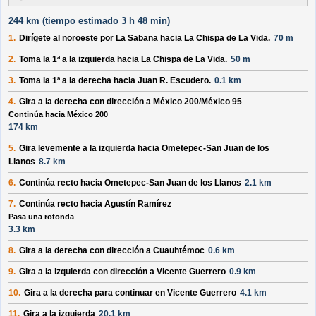
244 km (
tiempo estimado
3 h 48 min)
1.
Dirígete al
noroeste
por
La Sabana
hacia
La Chispa de La Vida
.
70 m
2.
Toma la 1ª a la
izquierda
hacia
La Chispa de La Vida
.
50 m
3.
Toma la 1ª a la
derecha
hacia
Juan R. Escudero
.
0.1 km
4.
Gira a la
derecha
con dirección a
México 200/México 95
Continúa hacia México 200
174 km
5.
Gira levemente a la
izquierda
hacia
Ometepec-San Juan de los
Llanos
8.7 km
6.
Continúa recto hacia
Ometepec-San Juan de los Llanos
2.1 km
7.
Continúa recto hacia
Agustín Ramírez
Pasa una rotonda
3.3 km
8.
Gira a la
derecha
con dirección a
Cuauhtémoc
0.6 km
9.
Gira a la
izquierda
con dirección a
Vicente Guerrero
0.9 km
10.
Gira a la
derecha
para continuar en
Vicente Guerrero
4.1 km
11.
Gira a la
izquierda
20.1 km