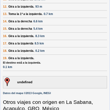
12.
Gira a la
izquierda
.
93 m
13.
Toma la 1ª a la
izquierda
.
0.7 km
14.
Gira a la
derecha
6.6 km
15.
Gira a la
derecha
5.4 km
16.
Gira a la
izquierda
.
8.3 km
17.
Gira a la
izquierda
8.5 km
18.
Gira a la
izquierda
.
0.2 km
19.
Gira a la
izquierda
.
El destino está a la izquierda.
0.1 km
undefined
Datos del mapa ©2013 Google, INEGI
Otros viajes con origen en La Sabana,
Acapulco, GRO, México