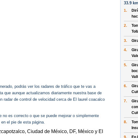
33.9 km
1.
Dir
hac
2.
Tom
Tol
3.
Gir
4.
Gir
Val
5.
Gir
boc
Vall
6.
Gir
erado, podrás ver los radares de tráfico que te vas a
Cui
enta que aunque actualizamos diariamente nuestra base de
ún radar de control de velocidad cerca de El laurel coacalco
7.
Gir
con
Cui
ue no es correcto o que se puede mejorar o simplemente
 en el pie de esta página.
8.
Tom
Ins
zcapotzalco, Ciudad de México, DF, México y El
9.
En 