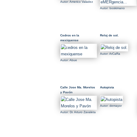
Autor: Americo Valadez
Autor: boskimano
Cedros en la
Reloj de sol.
mexiquense
Autor: ArCaRa
Autor: Abue
Calle Jose Ma. Morelos
Autopista
y Pavón
Autor: demayor
Autor: Dr. Arturo Zavaleta