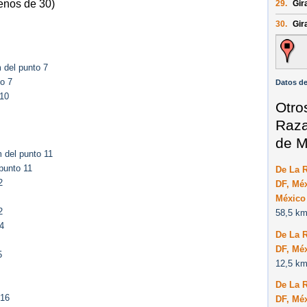
enos de 30)
29.
Gir
30.
Gir
 del punto 7
o 7
Datos de
 10
Otro
Raza
de M
 del punto 11
punto 11
De La 
2
DF, Méx
México
2
58,5 km
4
De La 
DF, Méx
5
12,5 km
De La 
 16
DF, Méx