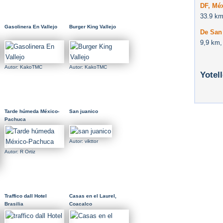
DF, Méx
33.9 km
Gasolinera En Vallejo
Burger King Vallejo
De San 
9,9 km,
Autor: KakoTMC
Autor: KakoTMC
Yotel
Tarde húmeda México-
San juanico
Pachuca
Autor: vikttor
Autor: R Ortiz
Traffico dall Hotel
Casas en el Laurel,
Brasilia
Coacalco