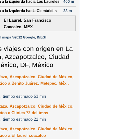
a a la izquierda hacia
Los Laureles
400 m
a a la izquierda hacia
Clemátides
28 m
El Laurel, San Francisco
Coacalco, MEX
l mapa ©2012 Google, INEGI
s viajes con origen en La
, Azcapotzalco, Ciudad
éxico, DF, México
Raza, Azcapotzalco, Ciudad de México,
ico a Benito Juárez, Metepec, Méx.,
, tiempo estimado 53 min
Raza, Azcapotzalco, Ciudad de México,
ico a Clinica 72 del imss
, tiempo estimado 21 min
Raza, Azcapotzalco, Ciudad de México,
ico a El laurel coacalco