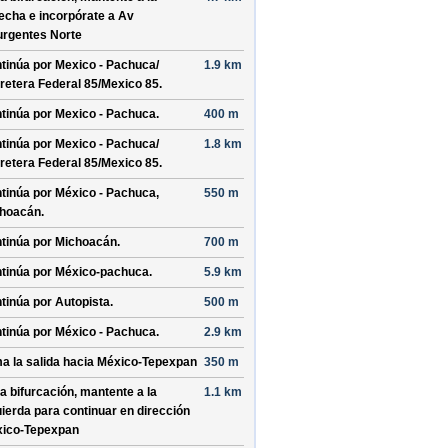
echa e incorpórate a
Av
urgentes Norte
tinúa por
Mexico - Pachuca/
1.9 km
retera Federal 85/
Mexico 85
.
tinúa por
Mexico - Pachuca
.
400 m
tinúa por
Mexico - Pachuca/
1.8 km
retera Federal 85/
Mexico 85
.
tinúa por
México - Pachuca,
550 m
hoacán
.
tinúa por
Michoacán
.
700 m
tinúa por
México-pachuca
.
5.9 km
tinúa por
Autopista
.
500 m
tinúa por
México - Pachuca
.
2.9 km
a la salida hacia
México-Tepexpan
350 m
la bifurcación, mantente a la
1.1 km
uierda para continuar en dirección
ico-Tepexpan