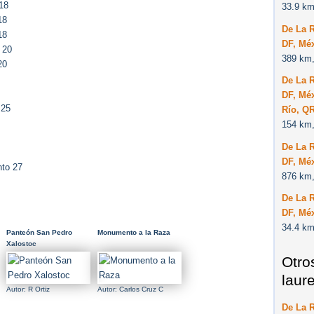
18
33.9 km
18
De La 
18
DF, Méx
 20
389 km,
20
De La 
DF, Méx
 25
Río, Q
154 km,
De La 
DF, Méx
nto 27
876 km,
De La 
DF, Mé
34.4 km
Panteón San Pedro
Monumento a la Raza
Xalostoc
Otro
laur
Autor: R Ortiz
Autor: Carlos Cruz C
De La 