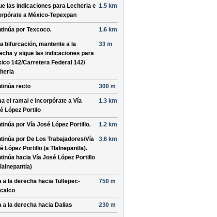
ue las indicaciones para
Lecheria
e
1.5 km
orpórate a
México-Tepexpan
tinúa por
Texcoco
.
1.6 km
la bifurcación, mantente a la
33 m
echa y sigue las indicaciones para
ico 142/
Carretera Federal 142/
heria
tinúa recto
300 m
a el ramal e incorpórate a
Vía
1.3 km
é López Portilo
tinúa por
Vía José López Portillo
.
1.2 km
tinúa por
De Los Trabajadores/
Vía
3.6 km
é López Portillo (a Tlalnepantla)
.
tinúa hacia Vía José López Portillo
Tlalnepantla)
a a la derecha hacia
Tultepec-
750 m
calco
a a la derecha hacia
Dalias
230 m