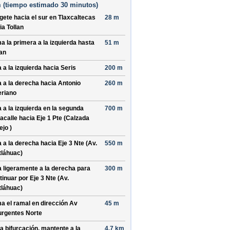
 (
tiempo estimado
30 minutos)
ígete hacia el
sur
en
Tlaxcaltecas
28 m
ia
Tollan
a la primera a la izquierda hasta
51 m
lan
a a la izquierda hacia
Seris
200 m
a a la derecha hacia
Antonio
260 m
eriano
a a la izquierda en la segunda
700 m
acalle hacia
Eje 1 Pte (Calzada
ejo )
a a la derecha hacia
Eje 3 Nte (Av.
550 m
tláhuac)
a ligeramente a la derecha para
300 m
tinuar por
Eje 3 Nte (Av.
tláhuac)
a el ramal en dirección
Av
45 m
urgentes Norte
la bifurcación, mantente a la
4.7 km