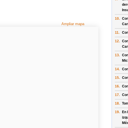
der
Ins
10.
Con
Ampliar mapa
Car
11.
Con
12.
Con
Car
13.
Con
Mic
14.
Con
15.
Con
16.
Con
17.
Con
18.
Tom
19.
En 
izq
Méx