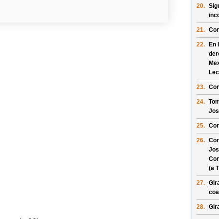
20.
Sig
inc
21.
Con
22.
En 
der
Mex
Lec
23.
Con
24.
Tom
Jos
25.
Con
26.
Con
Jos
Con
(a 
27.
Gir
coa
28.
Gir