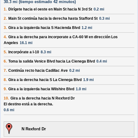
30.3 mi (
tiempo estimado
42 minutos)
1.
Dirígete hacia el
oeste
en
Main St
hacia
N 3rd St
0.2 mi
2.
Main St
continúa hacia la derecha hasta
Stafford St
0.3 mi
3.
Gira a la izquierda hacia
S Hacienda Blvd
1.2 mi
4.
Gira a la derecha para incorporate a
CA-60 W
en dirección
Los
Angeles
16.1 mi
5.
Incorpórate a
I-10
8.3 mi
6.
Toma la salida
Venice Blvd
hacia
La Cienega Blvd
0.4 mi
7.
Continúa recto hacia
Cadillac Ave
0.2 mi
8.
Gira a la derecha hacia
S La Cienega Blvd
1.9 mi
9.
Gira a la izquierda hacia
Wilshire Blvd
1.0 mi
10.
Gira a la derecha hacia
N Rexford Dr
El destino está a la derecha.
0.6 mi
N Rexford Dr