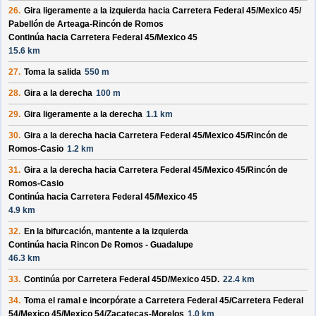
26.
Gira ligeramente a la izquierda hacia
Carretera Federal 45/
Mexico 45/
Pabellón de Arteaga-Rincón de Romos
Continúa hacia Carretera Federal 45/
Mexico 45
15.6 km
27.
Toma la salida
550 m
28.
Gira a la derecha
100 m
29.
Gira ligeramente a la derecha
1.1 km
30.
Gira a la derecha hacia
Carretera Federal 45/
Mexico 45/
Rincón de
Romos-Casio
1.2 km
31.
Gira a la derecha hacia
Carretera Federal 45/
Mexico 45/
Rincón de
Romos-Casio
Continúa hacia Carretera Federal 45/
Mexico 45
4.9 km
32.
En la bifurcación, mantente a la izquierda
Continúa hacia Rincon De Romos - Guadalupe
46.3 km
33.
Continúa por
Carretera Federal 45D/
Mexico 45D
.
22.4 km
34.
Toma el ramal e incorpórate a
Carretera Federal 45/
Carretera Federal
54/
Mexico 45/
Mexico 54/
Zacatecas-Morelos
1.0 km