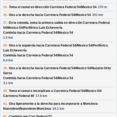
35.
Toma el ramal en dirección
Carretera Federal 54/
Mexico 54
270 m
36.
Gira a la derecha hacia
Carretera Federal 54/
Mexico 54
351 km
37.
En la rotonda, toma la
primera
salida en dirección
Carretera Federal
54/
Mexico 54/
Periférico Luis Echeverría
Continúa hacia Carretera Federal 54/
Mexico 54
1.5 km
38.
Gira a la izquierda hacia
Carretera Federal 54/
Mexico 54/
Periférico.
Luis Echeverría
Continúa hacia Carretera Federal 54/
Mexico 54
6.4 km
39.
Gira a la derecha hacia
Carretera Federal 54/
Mexico 54/
Nazario Ortiz
Garza
Continúa hacia Carretera Federal 54/
Mexico 54
3.1 km
40.
Toma el ramal e incorpórate a
Carretera Federal 54/
Mexico 54/
Carretera Federal 40
17.9 km
41.
Gira ligeramente a la derecha para incorporarte a
Monclova-
Nuevoleon/
Nuevoleon-Monclova
34.1 km
42.
Continúa por
Carr Federal 57
.