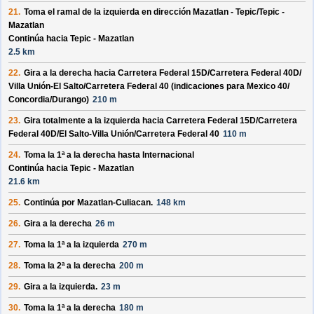
21.
Toma el ramal de la izquierda en dirección
Mazatlan - Tepic/
Tepic -
Mazatlan
Continúa hacia Tepic - Mazatlan
2.5 km
22.
Gira a la derecha hacia
Carretera Federal 15D/
Carretera Federal 40D/
Villa Unión-El Salto/
Carretera Federal 40
(indicaciones para
Mexico 40/
Concordia/
Durango
)
210 m
23.
Gira totalmente a la izquierda hacia
Carretera Federal 15D/
Carretera
Federal 40D/
El Salto-Villa Unión/
Carretera Federal 40
110 m
24.
Toma la 1ª a la derecha hasta
Internacional
Continúa hacia Tepic - Mazatlan
21.6 km
25.
Continúa por
Mazatlan-Culiacan
.
148 km
26.
Gira a la derecha
26 m
27.
Toma la 1ª a la izquierda
270 m
28.
Toma la 2ª a la derecha
200 m
29.
Gira a la izquierda.
23 m
30.
Toma la 1ª a la derecha
180 m