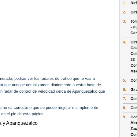
1.
Dir
2.
Gira
3.
Tom
- H
Car
4.
Gir
Col
Col
23
Con
Mex
erado, podrás ver los radares de tráfico que te vas a
5.
Con
enta que aunque actualizamos diariamente nuestra base de
6.
Gir
gún radar de control de velocidad cerca de Apanquezalco que
7.
Con
ue no es correcto o que se puede mejorar o simplemente
8.
Con
 en el pie de esta página.
9.
Con
ta y Apanquezalco
Mex
Zac
Con