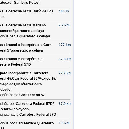
atecas - San Luis Potosi
a a la derecha hacia
Darío de Los
400 m
yes
a a la derecha hacia
Mariano
2.7 km
amoros/
queretaro a celaya
tinúa hacia queretaro a celaya
a el ramal e incorpórate a
Carr
177 km
eral 57/
queretaro a celaya
a el ramal e incorpórate a
37.8 km
retera Federal 57D
 para incorporarte a
Carretera
77.7 km
eral 45/
Carr Federal 57/
Mexico 45/
tiago de Querétaro-Pedro
cobedo
tinúa hacia Carr Federal 57
tinúa por
Carretera Federal 57D/
87.0 km
rétaro-Teoloycan
.
tinúa hacia Carretera Federal 57D
tinúa por
Carr Mexico Queretaro
1.0 km
 32
.