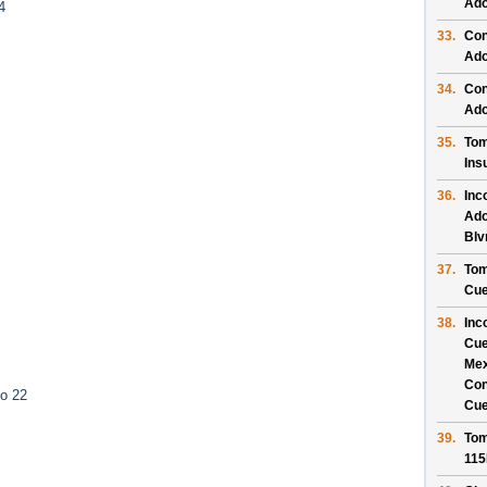
Ado
4
33.
Con
Ado
34.
Con
Ado
35.
Tom
Ins
36.
Inc
Ado
Blv
37.
Tom
Cue
38.
Inc
Cue
Mex
Con
to 22
Cue
39.
Tom
115