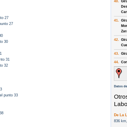
40.
Gir
Des
Car
to 27
41.
Gir
punto 27
Mor
Zar
30
42.
Gir
to 30
Cue
1
43.
Gir
nto 31
44.
Con
to 32
Datos de
33
el punto 33
Otro
Labo
38
De La 
836 km,