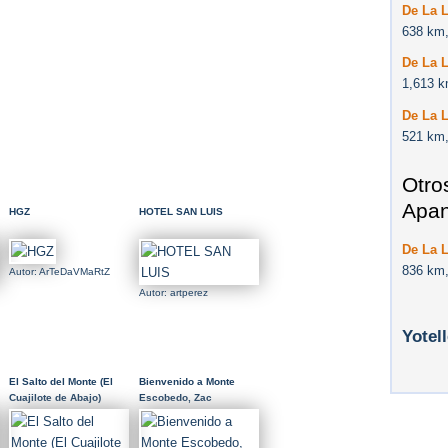
De La L
638 km,
De La L
1,613 k
De La L
521 km,
Otro
Apan
HGZ
HOTEL SAN LUIS
De La 
836 km,
Autor: ArTeDaVMaRtZ
Autor: artperez
Yotel
El Salto del Monte (El
Bienvenido a Monte
Cuajilote de Abajo)
Escobedo, Zac