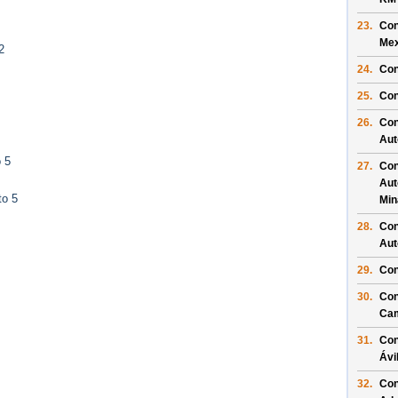
23.
Con
Mex
2
24.
Con
25.
Con
26.
Con
Aut
 5
27.
Con
Aut
to 5
Min
28.
Con
Aut
29.
Con
30.
Con
Ca
31.
Con
Ávi
32.
Con