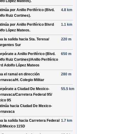
lfo López Mateos)
.
tinúa por
Anillo Periférico (Blvd.
4.8 km
lfo Ruiz Cortines)
.
tinúa por
Anillo Periférico Blvrd
1.1 km
lfo López Mateos
.
a la salida hacia
Sta. Teresa/
220 m
urgentes Sur
orpórate a
Anillo Periférico (Blvd.
650 m
lfo Ruiz Cortines)/
Anillo Periférico
rd Adolfo López Mateos
a el ramal en dirección
280 m
rnavaca/
H. Colegio Militar
orpórate a
Ciudad De Mexico-
55.5 km
rnavaca/
Carretera Federal 95/
ico 95
tinúa hacia Ciudad De Mexico-
rnavaca
a la salida hacia
Carretera Federal
1.7 km
D/
Mexico 115D