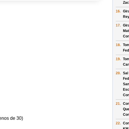
Zac
16.
Gir
Re
17.
Gir
Mat
Con
18.
Tom
Fed
19.
Tom
Car
20.
Sal
Fed
San
Es
Con
21.
Con
Que
Con
enos de 30)
22.
Con
KM