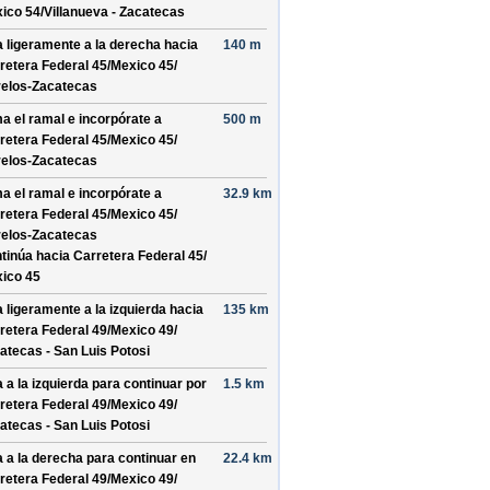
ico 54/
Villanueva - Zacatecas
a ligeramente a la derecha hacia
140 m
retera Federal 45/
Mexico 45/
elos-Zacatecas
a el ramal e incorpórate a
500 m
retera Federal 45/
Mexico 45/
elos-Zacatecas
a el ramal e incorpórate a
32.9 km
retera Federal 45/
Mexico 45/
elos-Zacatecas
tinúa hacia Carretera Federal 45/
ico 45
a ligeramente a la izquierda hacia
135 km
retera Federal 49/
Mexico 49/
atecas - San Luis Potosi
a a la izquierda para continuar por
1.5 km
retera Federal 49/
Mexico 49/
atecas - San Luis Potosi
a a la derecha para continuar en
22.4 km
retera Federal 49/
Mexico 49/