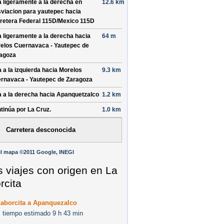
a ligeramente a la derecha en
12.6 km
viacion para yautepec
hacia
retera Federal 115D/
Mexico 115D
a ligeramente a la derecha hacia
64 m
elos Cuernavaca - Yautepec de
agoza
a a la izquierda hacia
Morelos
9.3 km
rnavaca - Yautepec de Zaragoza
a a la derecha hacia
Apanquetzalco
1.2 km
tinúa por
La Cruz
.
1.0 km
Carretera desconocida
l mapa ©2011 Google, INEGI
s viajes con origen en La
rcita
Laborcita a Apanquezalco
 tiempo estimado 9 h 43 min