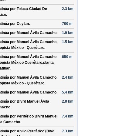
tinúa por
Toluca-Ciudad De
2.3 km
ico
.
tinúa por
Ceylan
.
700 m
tinúa por
Manuel Ávila Camacho
.
1.9 km
tinúa por
Manuel Ávila Camacho,
1.5 km
opista México - Querétaro
.
tinúa por
Manuel Ávila Camacho
650 m
opista México Querétaro,planta
atitlan
.
tinúa por
Manuel Ávila Camacho,
2.4 km
opista México - Querétaro
.
tinúa por
Manuel Ávila Camacho
.
5.4 km
tinúa por
Blvrd Manuel Ávila
2.8 km
macho
.
tinúa por
Periférico Blvrd Manuel
7.4 km
la Camacho
.
tinúa por
Anillo Periférico (Blvd.
7.3 km