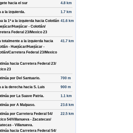
ígete hacia el
sur
4.8 km
 a la izquierda.
1.7 km
a la 1ª a la izquierda hacia
Colotlán
41.6 km
uejúcar/
Huejúcar - Colotlán/
retera Federal 23/
Mexico 23
a totalmente a la izquierda hacia
41.7 km
otlán - Huejúcar/
Huejúcar -
otlán/
Carretera Federal 23/
Mexico
tinúa hacia Carretera Federal 23/
ico 23
tinúa por
Del Santuario
.
700 m
a a la derecha hacia
S. Luis
900 m
tinúa por
La Suave Patria
.
1.1 km
tinúa por
A Malpaso
.
23.6 km
tinúa por
Carretera Federal 54/
22.5 km
ico 54/
Villanueva - Zacatecas/
atecas - Villanueva
.
tinúa hacia Carretera Federal 54/