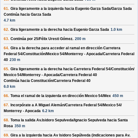
61.
Gira ligeramente a la izquierda hacia
Eugenio Garza Sada/
Garza Sada
Continúa hacia Garza Sada
4.7 km
62.
Gira ligeramente a la derecha hacia
Eugenio Garza Sada
1.0 km
63.
Continúa por
25/
Félix Uresti Gómez
.
200 m
64.
Gira a la derecha para acceder al ramal en dirección
Carretera
Federal 54/
Constitución/
Mexico 54/
Monterrey - Apocada/
Carretera Federal
40
230 m
65.
Gira ligeramente a la derecha hacia
Carretera Federal 54/
Constitución/
Mexico 54/
Monterrey - Apocada/
Carretera Federal 40
Continúa hacia Constitución/
Carretera Federal 40
6.0 km
66.
Toma el ramal de la izquierda en dirección
Mexico 54/
Mex
450 m
67.
Incorpórate a
A Miguel Alemán/
Carretera Federal 54/
Mexico 54/
Monterrey - Apocada
6.2 km
68.
Toma la salida
Av.Isidoro Sepulveda/
Ignacio Sepulveda
hacia
Santa
Rosa
350 m
69.
Gira a la izquierda hacia
Av Isidoro Sepúlveda
(indicaciones para
Av.