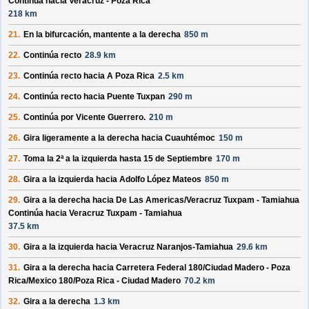
Continúa hacia Veracruz - Poza Rica
218 km
21.
En la bifurcación, mantente a la derecha
850 m
22.
Continúa recto
28.9 km
23.
Continúa recto hacia
A Poza Rica
2.5 km
24.
Continúa recto hacia
Puente Tuxpan
290 m
25.
Continúa por
Vicente Guerrero
.
210 m
26.
Gira ligeramente a la derecha hacia
Cuauhtémoc
150 m
27.
Toma la 2ª a la izquierda hasta
15 de Septiembre
170 m
28.
Gira a la izquierda hacia
Adolfo López Mateos
850 m
29.
Gira a la derecha hacia
De Las Americas/
Veracruz Tuxpam - Tamiahua
Continúa hacia Veracruz Tuxpam - Tamiahua
37.5 km
30.
Gira a la izquierda hacia
Veracruz Naranjos-Tamiahua
29.6 km
31.
Gira a la derecha hacia
Carretera Federal 180/
Ciudad Madero - Poza
Rica/
Mexico 180/
Poza Rica - Ciudad Madero
70.2 km
32.
Gira a la derecha
1.3 km