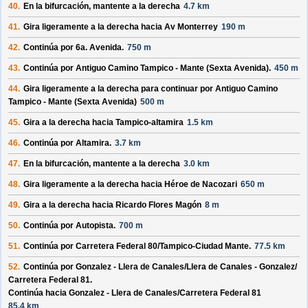
40.
En la bifurcación, mantente a la derecha
4.7 km
41.
Gira ligeramente a la derecha hacia
Av Monterrey
190 m
42.
Continúa por
6a. Avenida
.
750 m
43.
Continúa por
Antiguo Camino Tampico - Mante (Sexta Avenida)
.
450 m
44.
Gira ligeramente a la derecha para continuar por
Antiguo Camino
Tampico - Mante (Sexta Avenida)
500 m
45.
Gira a la derecha hacia
Tampico-altamira
1.5 km
46.
Continúa por
Altamira
.
3.7 km
47.
En la bifurcación, mantente a la derecha
3.0 km
48.
Gira ligeramente a la derecha hacia
Héroe de Nacozari
650 m
49.
Gira a la derecha hacia
Ricardo Flores Magón
8 m
50.
Continúa por
Autopista
.
700 m
51.
Continúa por
Carretera Federal 80/
Tampico-Ciudad Mante
.
77.5 km
52.
Continúa por
Gonzalez - Llera de Canales/
Llera de Canales - Gonzalez/
Carretera Federal 81
.
Continúa hacia Gonzalez - Llera de Canales/
Carretera Federal 81
85.4 km