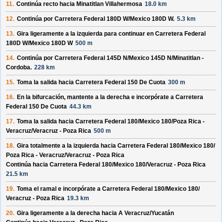
11.
Continúa recto hacia
Minatitlan Villahermosa
18.0 km
12.
Continúa por
Carretera Federal 180D W/
Mexico 180D W
.
5.3 km
13.
Gira ligeramente a la izquierda para continuar en
Carretera Federal
180D W/
Mexico 180D W
500 m
14.
Continúa por
Carretera Federal 145D N/
Mexico 145D N/
Minatitlan -
Cordoba
.
228 km
15.
Toma la salida hacia
Carretera Federal 150 De Cuota
300 m
16.
En la bifurcación, mantente a la derecha e incorpórate a
Carretera
Federal 150 De Cuota
44.3 km
17.
Toma la salida hacia
Carretera Federal 180/
Mexico 180/
Poza Rica -
Veracruz/
Veracruz - Poza Rica
500 m
18.
Gira totalmente a la izquierda hacia
Carretera Federal 180/
Mexico 180/
Poza Rica - Veracruz/
Veracruz - Poza Rica
Continúa hacia Carretera Federal 180/
Mexico 180/
Veracruz - Poza Rica
21.5 km
19.
Toma el ramal e incorpórate a
Carretera Federal 180/
Mexico 180/
Veracruz - Poza Rica
19.3 km
20.
Gira ligeramente a la derecha hacia
A Veracruz/
Yucatán