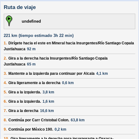
Ruta de viaje
undefined
221 km (
tiempo estimado
3h 22 min)
1.
Dirígete hacia el
este
en
Mineral
hacia
Insurgentes/Río Santiago Copala
Juxtlahuaca
92 m
2.
Gira a la
derecha
hacia
Insurgentes/Río Santiago Copala
Juxtlahuaca
65 m
3.
Mantente a la
izquierda
para continuar por
Alcala
4,1 km
4.
Gira ligeramente a la
derecha
0,6 km
5.
Gira a la
izquierda
.
3,8 km
6.
Gira a la
izquierda
.
1,6 km
7.
Gira a la
derecha
16,6 km
8.
Continúa por
Carr Cristobal Colon
.
63,8 km
9.
Continúa por
México 190
.
0,2 km
10.
Gira ligeramente a la
derecha
para incorporarte a
Oaxaca-