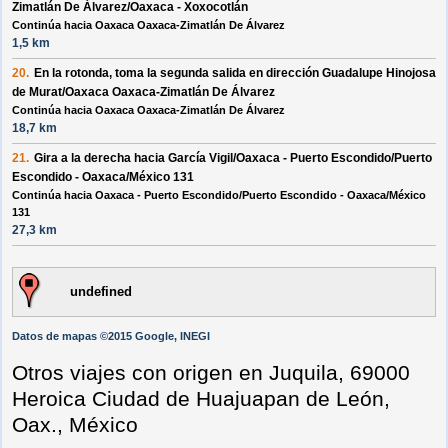
Zimatlán De Álvarez/Oaxaca - Xoxocotlán
Continúa hacia Oaxaca Oaxaca-Zimatlán De Álvarez
1,5 km
20.
En la rotonda, toma la
segunda
salida en dirección
Guadalupe Hinojosa
de Murat/Oaxaca Oaxaca-Zimatlán De Álvarez
Continúa hacia Oaxaca Oaxaca-Zimatlán De Álvarez
18,7 km
21.
Gira a la
derecha
hacia
García Vigil/Oaxaca - Puerto Escondido/Puerto
Escondido - Oaxaca/México 131
Continúa hacia Oaxaca - Puerto Escondido/Puerto Escondido - Oaxaca/México
131
27,3 km
undefined
Datos de mapas ©2015 Google, INEGI
Otros viajes con origen en Juquila, 69000
Heroica Ciudad de Huajuapan de León,
Oax., México