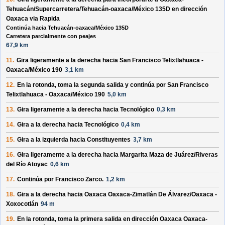
Tehuacán/Supercarretera/Tehuacán-oaxaca/México 135D
en dirección
Oaxaca via Rapida
Continúa hacia Tehuacán-oaxaca/México 135D
Carretera parcialmente con peajes
67,9 km
11.
Gira ligeramente a la
derecha
hacia
San Francisco Telixtlahuaca -
Oaxaca/México 190
3,1 km
12.
En la rotonda, toma la
segunda
salida y continúa por
San Francisco
Telixtlahuaca - Oaxaca/México 190
5,0 km
13.
Gira ligeramente a la
derecha
hacia
Tecnológico
0,3 km
14.
Gira a la
derecha
hacia
Tecnológico
0,4 km
15.
Gira a la
izquierda
hacia
Constituyentes
3,7 km
16.
Gira ligeramente a la
derecha
hacia
Margarita Maza de Juárez/Riveras
del Río Atoyac
0,6 km
17.
Continúa por
Francisco Zarco
.
1,2 km
18.
Gira a la
derecha
hacia
Oaxaca Oaxaca-Zimatlán De Álvarez/Oaxaca -
Xoxocotlán
94 m
19.
En la rotonda, toma la
primera
salida en dirección
Oaxaca Oaxaca-