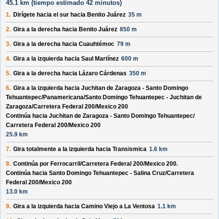
45.1 km (
tiempo estimado
42 minutos)
1.
Dirígete hacia el
sur
hacia
Benito Juárez
35 m
2.
Gira a la derecha hacia
Benito Juárez
850 m
3.
Gira a la derecha hacia
Cuauhtémoc
79 m
4.
Gira a la izquierda hacia
Saul Martínez
600 m
5.
Gira a la derecha hacia
Lázaro Cárdenas
350 m
6.
Gira a la izquierda hacia
Juchitan de Zaragoza - Santo Domingo
Tehuantepec/
Panamericana/
Santo Domingo Tehuantepec - Juchitan de
Zaragoza/
Carretera Federal 200/
Mexico 200
Continúa hacia Juchitan de Zaragoza - Santo Domingo Tehuantepec/
Carretera Federal 200/
Mexico 200
25.9 km
7.
Gira totalmente a la izquierda hacia
Transismica
1.6 km
8.
Continúa por
Ferrocarril/
Carretera Federal 200/
Mexico 200
.
Continúa hacia Santo Domingo Tehuantepec - Salina Cruz/
Carretera
Federal 200/
Mexico 200
13.0 km
9.
Gira a la izquierda hacia
Camino Viejo a La Ventosa
1.1 km