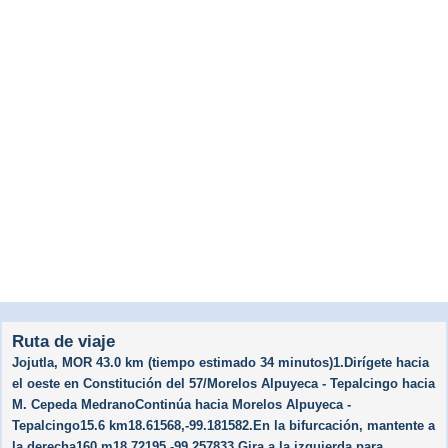
Ruta de viaje
Jojutla, MOR 43.0 km (tiempo estimado 34 minutos)1.Dirígete hacia
el oeste en Constitución del 57/​Morelos Alpuyeca - Tepalcingo hacia
M. Cepeda MedranoContinúa hacia Morelos Alpuyeca -
Tepalcingo15.6 km18.61568,-99.181582.En la bifurcación, mantente a
la derecha160 m18.72195,-99.257833.Gira a la izquierda para