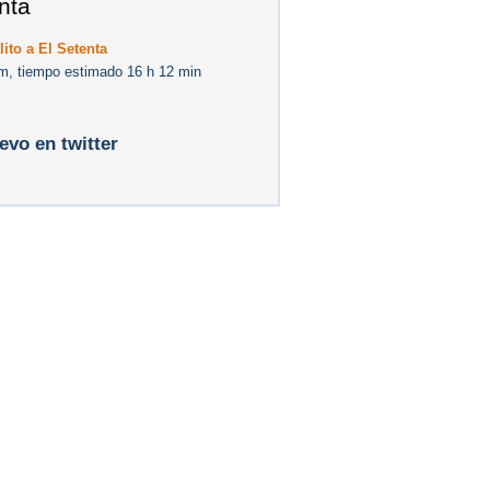
nta
lito a El Setenta
m, tiempo estimado 16 h 12 min
levo en twitter