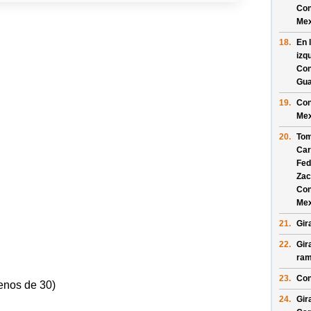
Con
Mex
18.
En 
izq
Con
Gua
19.
Con
Mex
20.
Tom
Car
Fed
Zac
Con
Mex
21.
Gir
22.
Gir
ram
23.
Con
enos de 30)
24.
Gir