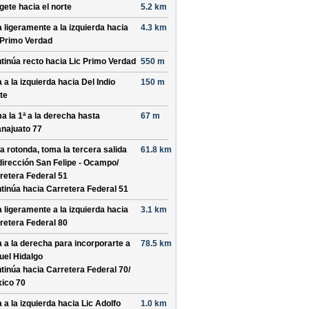
ígete hacia el
norte
5.2 km
a ligeramente a la izquierda hacia
4.3 km
 Primo Verdad
tinúa recto hacia
Lic Primo Verdad
550 m
a a la izquierda hacia
Del Indio
150 m
ste
a la 1ª a la derecha hasta
67 m
najuato 77
la rotonda, toma la
tercera
salida
61.8 km
dirección
San Felipe - Ocampo/
retera Federal 51
tinúa hacia Carretera Federal 51
a ligeramente a la izquierda hacia
3.1 km
retera Federal 80
a a la derecha para incorporarte a
78.5 km
uel Hidalgo
tinúa hacia Carretera Federal 70/
ico 70
a a la izquierda hacia
Lic Adolfo
1.0 km