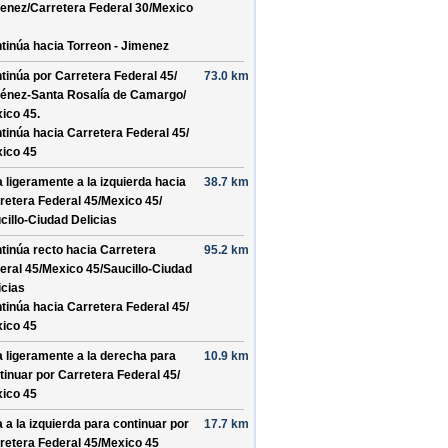
enez/
Carretera Federal 30/
Mexico
tinúa hacia Torreon - Jimenez
tinúa por
Carretera Federal 45/
73.0 km
énez-Santa Rosalía de Camargo/
ico 45
.
tinúa hacia Carretera Federal 45/
ico 45
a ligeramente a la izquierda hacia
38.7 km
retera Federal 45/
Mexico 45/
cillo-Ciudad Delicias
tinúa recto hacia
Carretera
95.2 km
eral 45/
Mexico 45/
Saucillo-Ciudad
icias
tinúa hacia Carretera Federal 45/
ico 45
a ligeramente a la derecha para
10.9 km
tinuar por
Carretera Federal 45/
ico 45
a a la izquierda para continuar por
17.7 km
retera Federal 45/
Mexico 45