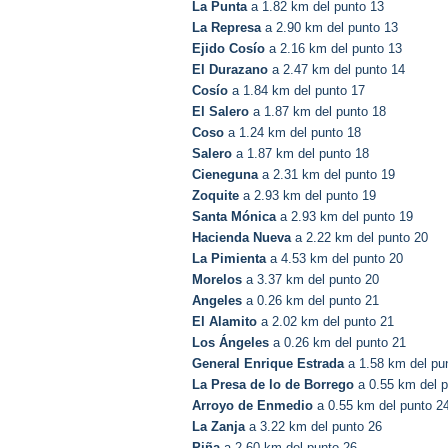
La Punta
a 1.82 km del punto 13
La Represa
a 2.90 km del punto 13
Ejido Cosío
a 2.16 km del punto 13
El Durazano
a 2.47 km del punto 14
Cosío
a 1.84 km del punto 17
El Salero
a 1.87 km del punto 18
Coso
a 1.24 km del punto 18
Salero
a 1.87 km del punto 18
Cieneguna
a 2.31 km del punto 19
Zoquite
a 2.93 km del punto 19
Santa Mónica
a 2.93 km del punto 19
Hacienda Nueva
a 2.22 km del punto 20
La Pimienta
a 4.53 km del punto 20
Morelos
a 3.37 km del punto 20
Angeles
a 0.26 km del punto 21
El Alamito
a 2.02 km del punto 21
Los Ángeles
a 0.26 km del punto 21
General Enrique Estrada
a 1.58 km del pu
La Presa de lo de Borrego
a 0.55 km del p
Arroyo de Enmedio
a 0.55 km del punto 2
La Zanja
a 3.22 km del punto 26
Piña
a 2.60 km del punto 26