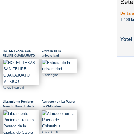
Sete
De Jara
1,406 k
Yotel
HOTEL TEXAS SAN
Entrada de la
FELIPE GUANAJUATO
universidad
MEXICO
Autor: eglar
Autor: indarrekin
Libramiento Poniente
Atardecer en La Puerta
Transito Pesado de la
de Chihuahua
Ciudad de Calera
Autor: A T M