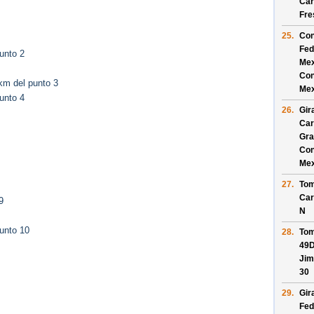
Car
Fres
25.
Con
Fed
unto 2
Mex
Con
km del punto 3
Mex
unto 4
26.
Gir
Car
Gra
Con
Mex
27.
Tom
Car
9
N
unto 10
28.
Tom
49D
Jim
30
29.
Gir
Fed