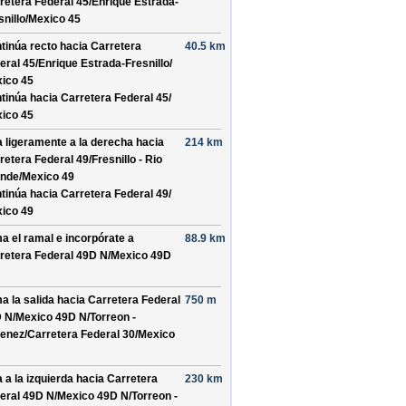
retera Federal 45/
Enrique Estrada-
nillo/
Mexico 45
tinúa recto hacia
Carretera
40.5 km
eral 45/
Enrique Estrada-Fresnillo/
ico 45
tinúa hacia Carretera Federal 45/
ico 45
a ligeramente a la derecha hacia
214 km
retera Federal 49/
Fresnillo - Rio
nde/
Mexico 49
tinúa hacia Carretera Federal 49/
ico 49
a el ramal e incorpórate a
88.9 km
retera Federal 49D N/
Mexico 49D
a la salida hacia
Carretera Federal
750 m
 N/
Mexico 49D N/
Torreon -
enez/
Carretera Federal 30/
Mexico
a a la izquierda hacia
Carretera
230 km
eral 49D N/
Mexico 49D N/
Torreon -