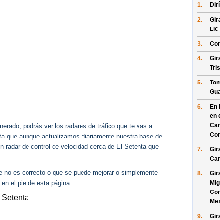
1.
Dir
2.
Gir
Lic
3.
Con
4.
Gir
Tri
5.
Tom
Gua
6.
En 
en 
Car
erado, podrás ver los radares de tráfico que te vas a
Con
enta que aunque actualizamos diariamente nuestra base de
ún radar de control de velocidad cerca de El Setenta que
7.
Gir
Car
ue no es correcto o que se puede mejorar o simplemente
8.
Gir
 en el pie de esta página.
Mig
Con
l Setenta
Mex
9.
Gir