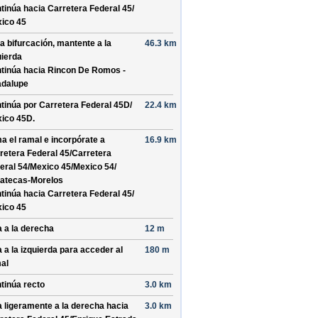
tinúa hacia Carretera Federal 45/
ico 45
la bifurcación, mantente a la
46.3 km
uierda
tinúa hacia Rincon De Romos -
dalupe
tinúa por
Carretera Federal 45D/
22.4 km
ico 45D
.
a el ramal e incorpórate a
16.9 km
retera Federal 45/
Carretera
eral 54/
Mexico 45/
Mexico 54/
atecas-Morelos
tinúa hacia Carretera Federal 45/
ico 45
a a la derecha
12 m
a a la izquierda para acceder al
180 m
al
tinúa recto
3.0 km
a ligeramente a la derecha hacia
3.0 km