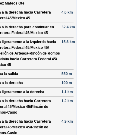
ez Mateos Ote
a a la derecha hacia
Carretera
4.0 km
eral 45/
Mexico 45
a a la derecha para continuar en
32.4 km
retera Federal 45/
Mexico 45
a ligeramente a la izquierda hacia
15.6 km
retera Federal 45/
Mexico 45/
ellón de Arteaga-Rincón de Romos
tinúa hacia Carretera Federal 45/
ico 45
a la salida
550 m
a a la derecha
100 m
a ligeramente a la derecha
1.1 km
a a la derecha hacia
Carretera
1.2 km
eral 45/
Mexico 45/
Rincón de
mos-Casio
a a la derecha hacia
Carretera
4.9 km
eral 45/
Mexico 45/
Rincón de
mos-Casio