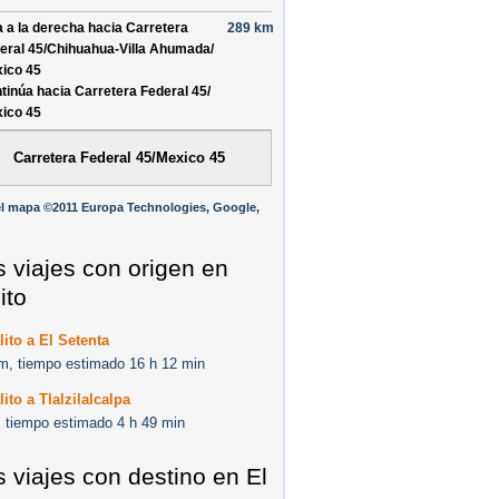
a a la derecha hacia
Carretera
289 km
eral 45/
Chihuahua-Villa Ahumada/
ico 45
tinúa hacia Carretera Federal 45/
ico 45
Carretera Federal 45/Mexico 45
l mapa ©2011 Europa Technologies, Google,
s viajes con origen en
ito
lito a El Setenta
m, tiempo estimado 16 h 12 min
lito a Tlalzilalcalpa
 tiempo estimado 4 h 49 min
s viajes con destino en El