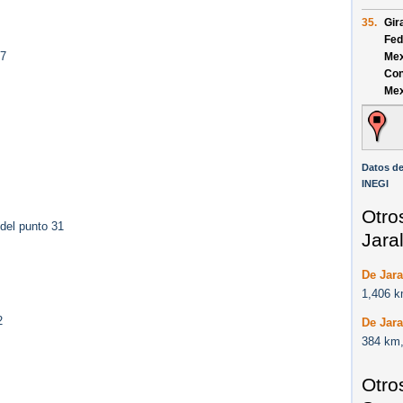
35.
Gir
Fed
27
Mex
Con
Mex
Datos de
INEGI
Otro
del punto 31
Jaral
De Jara
1,406 k
2
De Jara
384 km,
Otro