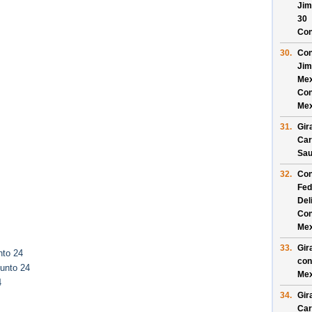
Jim
30
Con
30.
Con
Jim
Mex
Con
Mex
31.
Gir
Car
Sau
32.
Con
Fed
Del
Con
Mex
33.
Gir
nto 24
con
unto 24
Mex
4
34.
Gir
Car