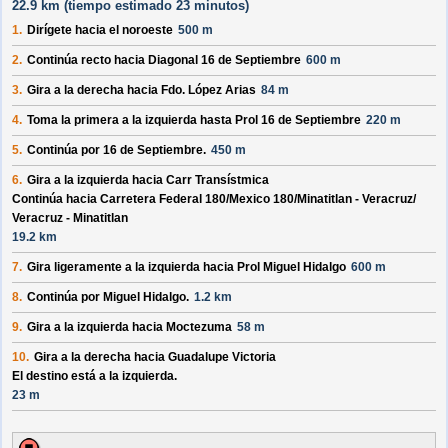
22.9 km (
tiempo estimado
23 minutos)
1.
Dirígete hacia el
noroeste
500 m
2.
Continúa recto hacia
Diagonal 16 de Septiembre
600 m
3.
Gira a la derecha hacia
Fdo. López Arias
84 m
4.
Toma la primera a la izquierda hasta
Prol 16 de Septiembre
220 m
5.
Continúa por
16 de Septiembre
.
450 m
6.
Gira a la izquierda hacia
Carr Transístmica
Continúa hacia Carretera Federal 180/
Mexico 180/
Minatitlan - Veracruz/
Veracruz - Minatitlan
19.2 km
7.
Gira ligeramente a la izquierda hacia
Prol Miguel Hidalgo
600 m
8.
Continúa por
Miguel Hidalgo
.
1.2 km
9.
Gira a la izquierda hacia
Moctezuma
58 m
10.
Gira a la derecha hacia
Guadalupe Victoria
El destino está a la izquierda.
23 m