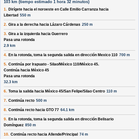
103 km (
tiempo estimado
1 hora 32 minutos)
1.
Dirígete hacia el
noroeste
en
Calle Emilio Carranza
hacia
Libertad
550 m
2.
Gira a la derecha hacia
Lázaro Cárdenas
250 m
3.
Gira a la izquierda hacia
Guerrero
Pasa una rotonda
2.9 km
4.
En la rotonda, toma la
segunda
salida en dirección
Mexico 110
700 m
5.
Continúa por
Irapuato - Silao/
México 110/
México 45
.
Continúa hacia México 45
Pasa una rotonda
32.3 km
6.
Toma la salida hacia
México 45/
San Felipe/
Silao Centro
110 m
7.
Continúa recto
500 m
8.
Continúa recto hacia
GTO 77
64.1 km
9.
En la rotonda, toma la
segunda
salida en dirección
Belisario
Domínguez
850 m
10.
Continúa recto hacia
Allende/
Principal
74 m