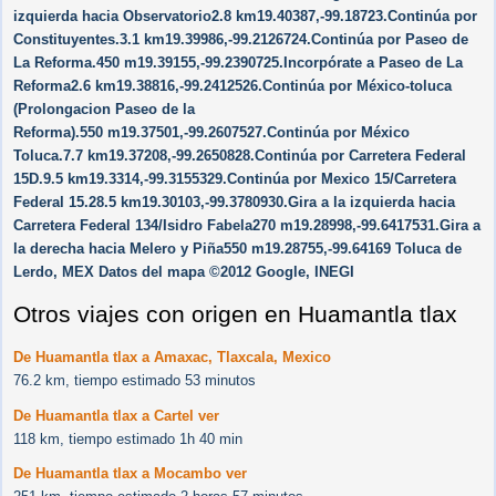
izquierda hacia Observatorio2.8 km19.40387,-99.18723.Continúa por
Constituyentes.3.1 km19.39986,-99.2126724.Continúa por Paseo de
La Reforma.450 m19.39155,-99.2390725.Incorpórate a Paseo de La
Reforma2.6 km19.38816,-99.2412526.Continúa por México-toluca
(Prolongacion Paseo de la
Reforma).550 m19.37501,-99.2607527.Continúa por México
Toluca.7.7 km19.37208,-99.2650828.Continúa por Carretera Federal
15D.9.5 km19.3314,-99.3155329.Continúa por Mexico 15/​Carretera
Federal 15.28.5 km19.30103,-99.3780930.Gira a la izquierda hacia
Carretera Federal 134/​Isidro Fabela270 m19.28998,-99.6417531.Gira a
la derecha hacia Melero y Piña550 m19.28755,-99.64169 Toluca de
Lerdo, MEX Datos del mapa ©2012 Google, INEGI
Otros viajes con origen en Huamantla tlax
De Huamantla tlax a Amaxac, Tlaxcala, Mexico
76.2 km, tiempo estimado 53 minutos
De Huamantla tlax a Cartel ver
118 km, tiempo estimado 1h 40 min
De Huamantla tlax a Mocambo ver