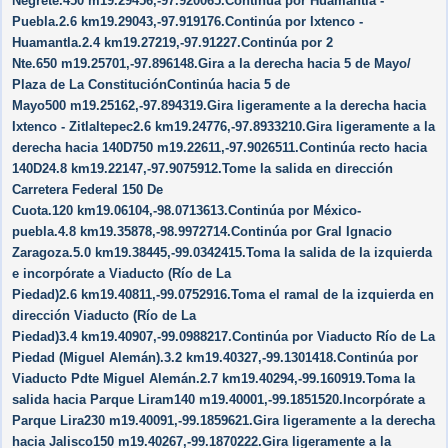
Negrete.450 m19.29456,-97.920065.Continúa por Huamantla -
Puebla.2.6 km19.29043,-97.919176.Continúa por Ixtenco -
Huamantla.2.4 km19.27219,-97.91227.Continúa por 2
Nte.650 m19.25701,-97.896148.Gira a la derecha hacia 5 de Mayo/​
Plaza de La ConstituciónContinúa hacia 5 de
Mayo500 m19.25162,-97.894319.Gira ligeramente a la derecha hacia
Ixtenco - Zitlaltepec2.6 km19.24776,-97.8933210.Gira ligeramente a la
derecha hacia 140D750 m19.22611,-97.9026511.Continúa recto hacia
140D24.8 km19.22147,-97.9075912.Tome la salida en dirección
Carretera Federal 150 De
Cuota.120 km19.06104,-98.0713613.Continúa por México-
puebla.4.8 km19.35878,-98.9972714.Continúa por Gral Ignacio
Zaragoza.5.0 km19.38445,-99.0342415.Toma la salida de la izquierda
e incorpórate a Viaducto (Río de La
Piedad)2.6 km19.40811,-99.0752916.Toma el ramal de la izquierda en
dirección Viaducto (Río de La
Piedad)3.4 km19.40907,-99.0988217.Continúa por Viaducto Río de La
Piedad (Miguel Alemán).3.2 km19.40327,-99.1301418.Continúa por
Viaducto Pdte Miguel Alemán.2.7 km19.40294,-99.160919.Toma la
salida hacia Parque Liram140 m19.40001,-99.1851520.Incorpórate a
Parque Lira230 m19.40091,-99.1859621.Gira ligeramente a la derecha
hacia Jalisco150 m19.40267,-99.1870222.Gira ligeramente a la