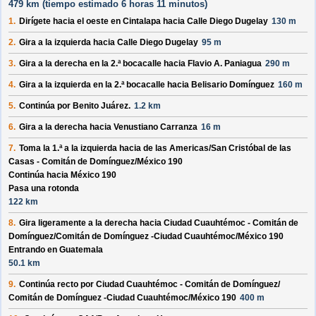
479 km (
tiempo estimado
6 horas 11 minutos)
1.
Dirígete hacia el
oeste
en
Cintalapa
hacia
Calle Diego Dugelay
130 m
2.
Gira a la izquierda hacia
Calle Diego Dugelay
95 m
3.
Gira a la derecha en la 2.ª bocacalle hacia
Flavio A. Paniagua
290 m
4.
Gira a la izquierda en la 2.ª bocacalle hacia
Belisario Domínguez
160 m
5.
Continúa por
Benito Juárez
.
1.2 km
6.
Gira a la derecha hacia
Venustiano Carranza
16 m
7.
Toma la 1.ª a la izquierda hacia
de las Americas/​San Cristóbal de las
Casas - Comitán de Domínguez/​México 190
Continúa hacia México 190
Pasa una rotonda
122 km
8.
Gira ligeramente a la derecha hacia
Ciudad Cuauhtémoc - Comitán de
Domínguez/​Comitán de Domínguez -Ciudad Cuauhtémoc/​México 190
Entrando en Guatemala
50.1 km
9.
Continúa recto por
Ciudad Cuauhtémoc - Comitán de Domínguez/​
Comitán de Domínguez -Ciudad Cuauhtémoc/​México 190
400 m