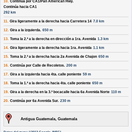
10.
Continúa por
CA1/​Pan American Hwy
.
Continúa hacia CA1
292 km
11.
Gira ligeramente a la derecha hacia
Carretera 14
7.0 km
12.
Gira a la izquierda.
650 m
13.
Toma la 2.ª a la derecha en dirección a
1ra. Avenida
1.3 km
14.
Gira ligeramente a la derecha hacia
1ra. Avenida
1.1 km
15.
Toma la 2.ª a la derecha hacia
2a Avenida de Chajon
650 m
16.
Continúa por
Calle de Recoletos
.
200 m
17.
Gira a la izquierda hacia
4ta. calle poniente
59 m
18.
Toma la 1.ª a la derecha hacia
4ta. calle poniente
650 m
19.
Gira a la derecha en la 3.ª bocacalle hacia
6a Avenida Norte
110 m
20.
Continúa por
6a Avenida Sur
.
230 m
Antigua Guatemala, Guatemala