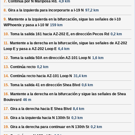
7.
Continúa por
N Mariposa Rd
.
4,9 km
8.
Gira a la
izquierda
para incorporarte a
I-19 N
97,2 km
9.
Mantente a la
izquierda
en la bifurcación, sigue las señales de
I-10
W/Phoenix
y pasa a
I-10 W
159 km
10.
Toma la salida
161
hacia
AZ-202 E
, en dirección
Pecos Rd
0,2 km
11.
Mantente a la
derecha
en la bifurcación, sigue las señales de
AZ-202
Loop E
y pasa a
AZ-202 Loop E
6,4 km
12.
Toma la salida
50A
en dirección
AZ-101 Loop N
1,6 km
13.
Continúa recto
0,2 km
14.
Continúa recto hacia
AZ-101 Loop N
31,4 km
15.
Toma la salida
41
en dirección
Shea Blvd
0,6 km
16.
Mantente a la
derecha
en la bifurcación y sigue las señales de
Shea
Boulevard
46 m
17.
Gira a la
derecha
hacia
E Shea Blvd
8,4 km
18.
Gira a la
izquierda
hacia
N 130th St
0,3 km
19.
Gira a la
derecha
para continuar en
N 130th St
0,2 km