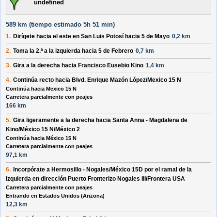
undefined
589 km (
tiempo estimado
5h 51 min)
1.
Dirígete hacia el
este
en
San Luis Potosí
hacia
5 de Mayo
0,2 km
2.
Toma la 2.ª a la
izquierda
hacia
5 de Febrero
0,7 km
3.
Gira a la
derecha
hacia
Francisco Eusebio Kino
1,4 km
4.
Continúa recto hacia
Blvd. Enrique Mazón López/Mexico 15 N
Continúa hacia Mexico 15 N
Carretera parcialmente con peajes
166 km
5.
Gira ligeramente a la
derecha
hacia
Santa Anna - Magdalena de
Kino/México 15 N/México 2
Continúa hacia México 15 N
Carretera parcialmente con peajes
97,1 km
6.
Incorpórate a
Hermosillo - Nogales/México 15D
por el ramal de la
izquierda
en dirección
Puerto Fronterizo Nogales III/Frontera USA
Carretera parcialmente con peajes
Entrando en Estados Unidos (Arizona)
12,3 km