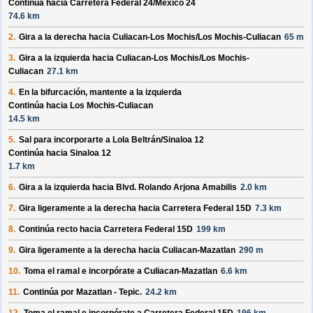
Continúa hacia Carretera Federal 24/
Mexico 24
74.6 km
2.
Gira a la derecha hacia
Culiacan-Los Mochis/
Los Mochis-Culiacan
65 m
3.
Gira a la izquierda hacia
Culiacan-Los Mochis/
Los Mochis-
Culiacan
27.1 km
4.
En la bifurcación, mantente a la izquierda
Continúa hacia Los Mochis-Culiacan
14.5 km
5.
Sal para incorporarte a
Lola Beltrán/
Sinaloa 12
Continúa hacia Sinaloa 12
1.7 km
6.
Gira a la izquierda hacia
Blvd. Rolando Arjona Amabilis
2.0 km
7.
Gira ligeramente a la derecha hacia
Carretera Federal 15D
7.3 km
8.
Continúa recto hacia
Carretera Federal 15D
199 km
9.
Gira ligeramente a la derecha hacia
Culiacan-Mazatlan
290 m
10.
Toma el ramal e incorpórate a
Culiacan-Mazatlan
6.6 km
11.
Continúa por
Mazatlan - Tepic
.
24.2 km