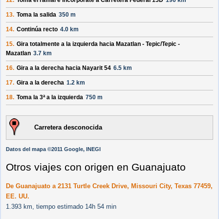
12.
Toma el ramal e incorpórate a
Carretera Federal 15D
196 km
13.
Toma la salida
350 m
14.
Continúa recto
4.0 km
15.
Gira totalmente a la izquierda hacia
Mazatlan - Tepic/
Tepic -
Mazatlan
3.7 km
16.
Gira a la derecha hacia
Nayarit 54
6.5 km
17.
Gira a la derecha
1.2 km
18.
Toma la 3ª a la izquierda
750 m
Carretera desconocida
Datos del mapa ©2011 Google, INEGI
Otros viajes con origen en Guanajuato
De Guanajuato a 2131 Turtle Creek Drive, Missouri City, Texas 77459,
EE. UU.
1.393 km, tiempo estimado 14h 54 min