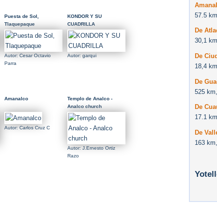
Amana
57.5 km
Puesta de Sol,
KONDOR Y SU
Tlaquepaque
CUADRILLA
De Atl
30,1 km
De Ciu
Autor: Cesar Octavio
Autor: garqui
Parra
18,4 km
De Gua
525 km,
Amanalco
Templo de Analco -
De Cua
Analco church
17.1 km
Autor: Carlos Cruz C
De Val
163 km,
Autor: J.Ernesto Ortiz
Razo
Yotel