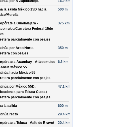
tinúa por
A Zapotlanejo
.
16.9 km
a la salida
México 15D
hacia
500 m
ico/
Morelia
orpórate a
Guadalajara -
375 km
acomulco/
Carretera Federal 15de
ta
retera parcialmente con peajes
tinúa por
Arco Norte
.
350 m
retera con peajes
orpórate a
Acambay - Atlacomulco
6.6 km
Fabela/
México 55
tinúa hacia México 55
retera parcialmente con peajes
tinúa por
México 55D
.
47.1 km
dicaciones para
Toluca Cuota
)
retera parcialmente con peajes
a la salida
600 m
tinúa recto
29.4 km
orpórate a
Toluca - Valle de Bravo/
20.4 km