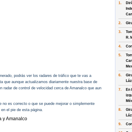
1.
Dir
Ind
Ca
2.
Gir
3.
Tom
R. 
4.
Con
5.
Tom
Car
Mex
6.
Gir
erado, podrás ver los radares de tráfico que te vas a
Láz
enta que aunque actualizamos diariamente nuestra base de
gún radar de control de velocidad cerca de Amanalco que aun
7.
En 
izq
Méx
ue no es correcto o que se puede mejorar o simplemente
 en el pie de esta página.
8.
Gir
Láz
ra y Amanalco
9.
Con