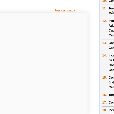
10.
Con
11.
Tom
Ampliar mapa
Méx
12.
Inc
Atl
Cuo
Car
13.
Con
Car
14.
Inc
de 
Con
Car
15.
Con
(in
Car
16.
Tom
17.
Con
18.
Inc