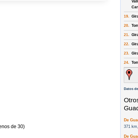
Val
Car
19.
Gir
20.
Tom
21.
Gir
22.
Gir
23.
Gira
24.
Tom
Datos de
Otro
Guad
De Guad
enos de 30)
371 km,
De Guad