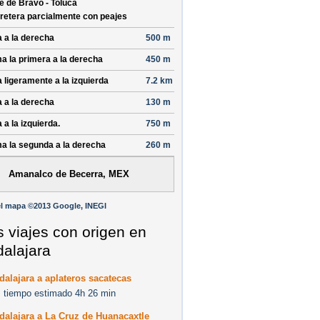
le de Bravo - Toluca
retera parcialmente con peajes
a a la derecha
500 m
a la primera a la derecha
450 m
a ligeramente a la izquierda
7.2 km
a a la derecha
130 m
 a la izquierda.
750 m
a la segunda a la derecha
260 m
Amanalco de Becerra, MEX
l mapa ©2013 Google, INEGI
s viajes con origen en
alajara
alajara a aplateros sacatecas
 tiempo estimado 4h 26 min
alajara a La Cruz de Huanacaxtle