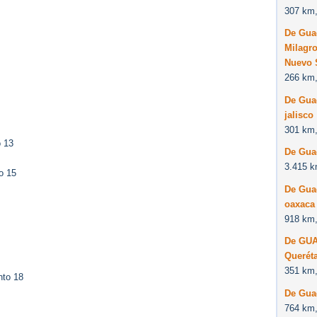
307 km,
De Guad
Milagro
Nuevo 
266 km,
De Guad
jalisco
301 km,
o 13
De Guad
3.415 k
o 15
De Guad
oaxaca
918 km,
De GUA
Querét
351 km,
nto 18
De Gua
764 km,