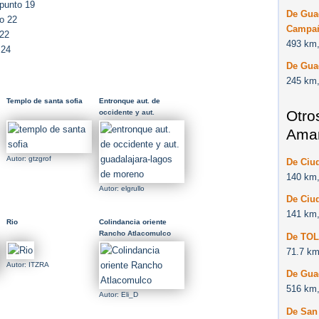
punto 19
De Guad
o 22
Campaña
 22
493 km,
 24
De Gua
245 km,
Templo de santa sofia
Entronque aut. de
Otro
occidente y aut.
guadalajara-lagos de
Ama
moreno
Autor: gtzgrof
De Ciu
140 km,
Autor: elgrullo
De Ciu
141 km,
Rio
Colindancia oriente
Rancho Atlacomulco
De TO
71.7 km
Autor: ITZRA
De Gua
516 km,
Autor: Eli_D
De San 