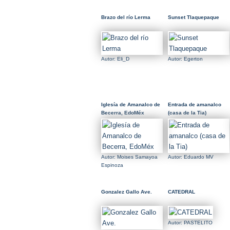
Brazo del río Lerma
Sunset Tlaquepaque
Autor: Eli_D
Autor: Egerton
Iglesía de Amanalco de
Entrada de amanalco
Becerra, EdoMéx
(casa de la Tia)
Autor: Moises Samayoa
Autor: Eduardo MV
Espinoza
Gonzalez Gallo Ave.
CATEDRAL
Autor: PASTELITO