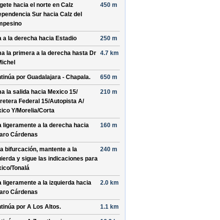
ígete hacia el
norte
en
Calz
450 m
ependencia Sur
hacia
Calz del
mpesino
a a la derecha hacia
Estadio
250 m
a la primera a la derecha hasta
Dr
4.7 km
Michel
tinúa por
Guadalajara - Chapala
.
650 m
a la salida hacia
Mexico 15/
210 m
retera Federal 15/
Autopista A/
ico Y/
Morelia/
Corta
a ligeramente a la derecha hacia
160 m
aro Cárdenas
la bifurcación, mantente a la
240 m
uierda y sigue las indicaciones para
ico/
Tonalá
a ligeramente a la izquierda hacia
2.0 km
aro Cárdenas
tinúa por
A Los Altos
.
1.1 km