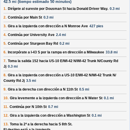
42.5 mi (
tiempo estimado
50 minutos)
1.
Dirígete al
sureste
por
Dousman St
hacia
Donald Driver Way
.
0.3 mi
2.
Continúa por
Main St
0.3 mi
3.
Gira a la izquierda con dirección a
N Monroe Ave
427 pies
4.
Continúa por
University Ave
2.4 mi
5.
Continúa por
Sturgeon Bay Rd
0.2 mi
6.
Incorpórate a
I-43 S
por la rampa en dirección a
Milwaukee
33.8 mi
7.
Toma la salida
152
hacia
US-10 E/
WI-42 N/
WI-42 Trunk N/
County Rd
Jj
0.3 mi
8.
Gira a la izquierda con dirección a
US-10 E/
WI-42 N/
WI-42 Trunk N/
County Rd Jj
3.5 mi
9.
Gira a la derecha con dirección a
N 11th St
0.5 mi
10.
Gira levemente a la izquierda con dirección a
N Water St
0.1 mi
11.
Continúa por
N 10th St
0.7 mi
12.
Gira a la izquierda con dirección a
Washington St
0.1 mi
13.
Toma la 2ª a la derecha hacia
S 8th St
.
El destino está a la izquierda.