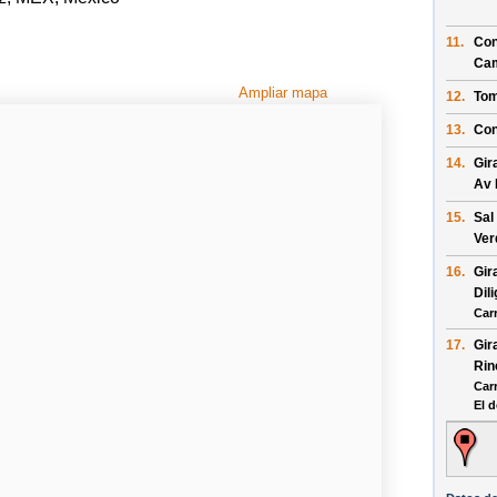
11.
Con
Ca
Ampliar mapa
12.
Tom
13.
Con
14.
Gir
Av 
15.
Sal
Ver
16.
Gir
Dil
Car
17.
Gir
Rin
Car
El d