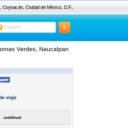
r, Coyoacán, Ciudad de México, D.F.,
 Naucalpan de Juárez, MEX, México
 Lomas Verdes, Naucalpan
de viaje
undefined