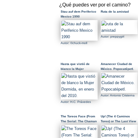
¿Qué puedes ver por el camino?
Stau auf dem Periferico
Ruta de la amistad
Mexico 1990
Autor: preppygirl
Autor: ©chuck-moll
Hasta que vistió de
Amanecer Ciudad de
blanco la Mujer
México. Popocatépetl.
Dormida, en enero del
2010.
Autor: Antonio Cristerna
Autor: H.C. Práxedes
The Toreos Face (From
Up! (The 4 Caminos
The Serial: The Chaman
Toreo) or The Last View
In My Soul)