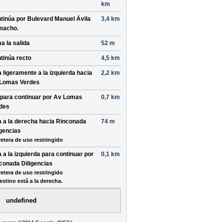
km
tinúa por
Bulevard Manuel Ávila
3,4 km
macho
.
a la salida
52 m
tinúa recto
4,5 km
a ligeramente a la
izquierda
hacia
2,2 km
Lomas Verdes
 para continuar por
Av Lomas
0,7 km
des
a a la
derecha
hacia
Rinconada
74 m
igencias
retera de uso restringido
a a la
izquierda
para continuar por
0,1 km
conada Diligencias
retera de uso restringido
estino está a la derecha.
undefined