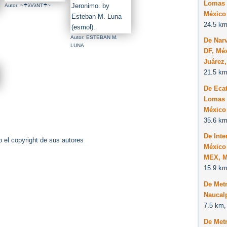
Lomas 
Autor: ~☂λVλNT☂~
México
24.5 km
Autor: ESTEBAN M.
De Narv
LUNA
DF, Mé
Juárez
21.5 km
De Eca
Lomas 
México
35.6 km
De Int
 el copyright de sus autores
México
MEX, M
15.9 km
De Met
Naucal
7.5 km,
De Met