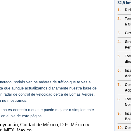
32,5 km
1.
Dir
2.
Tom
a
G
3.
Gir
4.
Gir
Per
5.
Tom
dir
6.
Inc
Ado
erado, podrás ver los radares de tráfico que te vas a
7.
Con
enta que aunque actualizamos diariamente nuestra base de
Ado
gún radar de control de velocidad cerca de Lomas Verdes,
8.
Tom
n no mostramos.
Nor
ue no es correcto o que se puede mejorar o simplemente
9.
Inc
 en el pie de esta página.
Bou
Coyoacán, Ciudad de México, D.F., México y
10.
Con
z, MEX, México