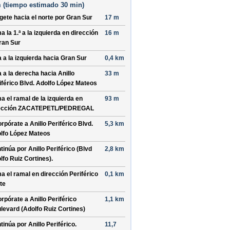
 (
tiempo estimado
30 min)
ígete hacia el
norte
por
Gran Sur
17 m
a la 1.ª a la
izquierda
en dirección
16 m
ran Sur
a a la
izquierda
hacia
Gran Sur
0,4 km
a a la
derecha
hacia
Anillo
33 m
iférico Blvd. Adolfo López Mateos
a el ramal de la
izquierda
en
93 m
ección
ZACATEPETL/PEDREGAL
orpórate a
Anillo Periférico Blvd.
5,3 km
lfo López Mateos
tinúa por
Anillo Periférico (Blvd
2,8 km
lfo Ruiz Cortines)
.
a el ramal en dirección
Periférico
0,1 km
te
orpórate a
Anillo Periférico
1,1 km
levard (Adolfo Ruiz Cortines)
tinúa por
Anillo Periférico
.
11,7