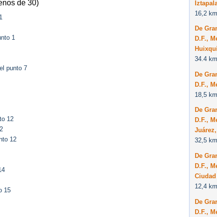
enos de 30)
Iztapal
16,2 km
1
De Gra
unto 1
D.F., M
Huixqu
34.4 km
el punto 7
De Gra
D.F., M
18,5 km
De Gra
to 12
D.F., 
2
Juárez
nto 12
32,5 km
De Gra
D.F., M
14
Ciudad 
12,4 km
o 15
De Gra
D.F., M