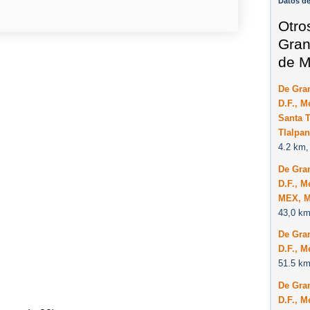
Datos d
Otro
Gran
de M
De Gra
D.F., M
Santa T
Tlalpan
4.2 km,
De Gra
D.F., M
MEX, M
43,0 km
De Gra
D.F., M
51.5 km
De Gra
D.F., 