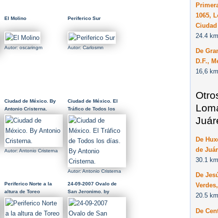
Primera
1065, L
El Molino
Periferico Sur
Ciudad 
24.4 km
Autor: oscaringm
Autor: Carlosmn
De Gra
D.F., M
16,6 km
Otro
Ciudad de México. By
Ciudad de México. El
Loma
Antonio Cristerna.
Tráfico de Todos los
días. By Antonio
Juár
Cristerna.
De Hux
de Juá
Autor: Antonio Cristerna
30.1 km
Autor: Antonio Cristerna
De Jes
Periferico Norte a la
24-09-2007 Ovalo de
Verdes
altura de Toreo
San Jeronimo. by
20.5 km
Esteban M. Luna
(esmol).
De Cent