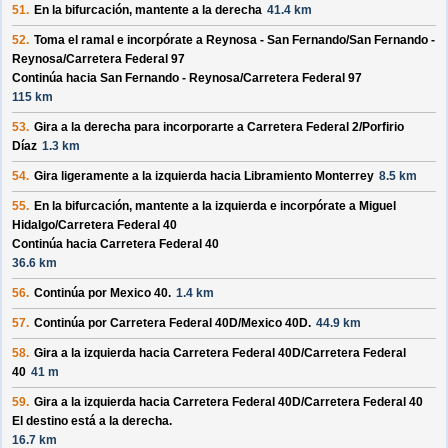
51.
En la bifurcación, mantente a la derecha
41.4 km
52.
Toma el ramal e incorpórate a
Reynosa - San Fernando/
San Fernando -
Reynosa/
Carretera Federal 97
Continúa hacia San Fernando - Reynosa/
Carretera Federal 97
115 km
53.
Gira a la derecha para incorporarte a
Carretera Federal 2/
Porfirio
Díaz
1.3 km
54.
Gira ligeramente a la izquierda hacia
Libramiento Monterrey
8.5 km
55.
En la bifurcación, mantente a la izquierda e incorpórate a
Miguel
Hidalgo/
Carretera Federal 40
Continúa hacia Carretera Federal 40
36.6 km
56.
Continúa por
Mexico 40
.
1.4 km
57.
Continúa por
Carretera Federal 40D/
Mexico 40D
.
44.9 km
58.
Gira a la izquierda hacia
Carretera Federal 40D/
Carretera Federal
40
41 m
59.
Gira a la izquierda hacia
Carretera Federal 40D/
Carretera Federal 40
El destino está a la derecha.
16.7 km