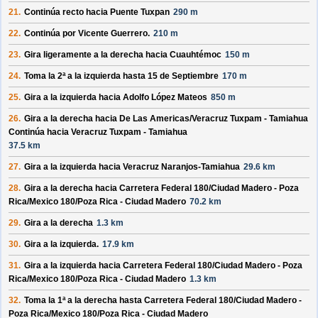
21.
Continúa recto hacia
Puente Tuxpan
290 m
22.
Continúa por
Vicente Guerrero
.
210 m
23.
Gira ligeramente a la derecha hacia
Cuauhtémoc
150 m
24.
Toma la 2ª a la izquierda hasta
15 de Septiembre
170 m
25.
Gira a la izquierda hacia
Adolfo López Mateos
850 m
26.
Gira a la derecha hacia
De Las Americas/
Veracruz Tuxpam - Tamiahua
Continúa hacia Veracruz Tuxpam - Tamiahua
37.5 km
27.
Gira a la izquierda hacia
Veracruz Naranjos-Tamiahua
29.6 km
28.
Gira a la derecha hacia
Carretera Federal 180/
Ciudad Madero - Poza
Rica/
Mexico 180/
Poza Rica - Ciudad Madero
70.2 km
29.
Gira a la derecha
1.3 km
30.
Gira a la izquierda.
17.9 km
31.
Gira a la izquierda hacia
Carretera Federal 180/
Ciudad Madero - Poza
Rica/
Mexico 180/
Poza Rica - Ciudad Madero
1.3 km
32.
Toma la 1ª a la derecha hasta
Carretera Federal 180/
Ciudad Madero -
Poza Rica/
Mexico 180/
Poza Rica - Ciudad Madero