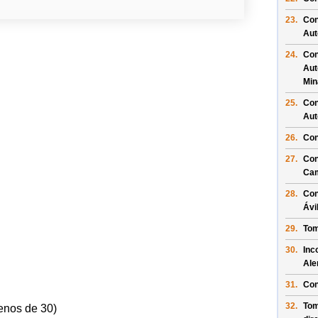
23.
Con
Aut
24.
Con
Aut
Min
25.
Con
Aut
26.
Con
27.
Con
Ca
28.
Con
Ávi
29.
Tom
30.
Inc
Al
31.
Con
32.
Tom
enos de 30)