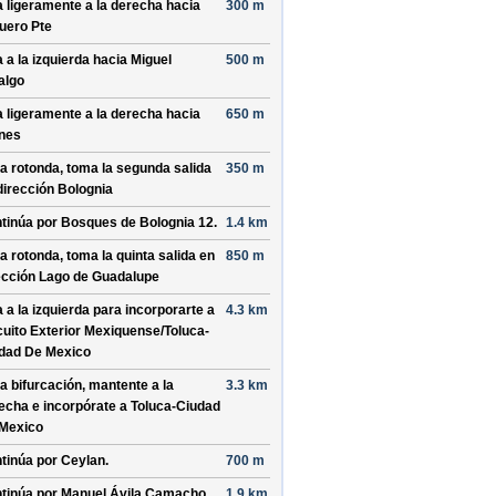
a ligeramente a la derecha hacia
300 m
guero Pte
a a la izquierda hacia
Miguel
500 m
algo
a ligeramente a la derecha hacia
650 m
nes
la rotonda, toma la
segunda
salida
350 m
dirección
Bolognia
tinúa por
Bosques de Bolognia 12
.
1.4 km
la rotonda, toma la
quinta
salida en
850 m
ección
Lago de Guadalupe
a a la izquierda para incorporarte a
4.3 km
cuito Exterior Mexiquense/
Toluca-
dad De Mexico
la bifurcación, mantente a la
3.3 km
echa e incorpórate a
Toluca-Ciudad
Mexico
tinúa por
Ceylan
.
700 m
tinúa por
Manuel Ávila Camacho
.
1.9 km