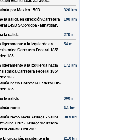
ección
Gral Ignacio Zaragoza
tinúa por
Mexico 150D
.
320 km
e la salida en dirección
Carretera
190 km
eral 145D S/
Cordoba - Minatitlan
.
a la salida
270 m
a ligeramente a la izquierda en
54 m
nsístmica/
Carretera Federal 185/
ico 185
a ligeramente a la izquierda hacia
172 km
nsístmica/
Carretera Federal 185/
ico 185
tinúa hacia Carretera Federal 185/
ico 185
a la salida
300 m
tinúa recto
6.1 km
tinúa recto hacia
Arriaga - Salina
30.9 km
z/
Salina Cruz - Arriaga/
Carretera
eral 200/
Mexico 200
la bifurcación, mantente a la
21.6 km