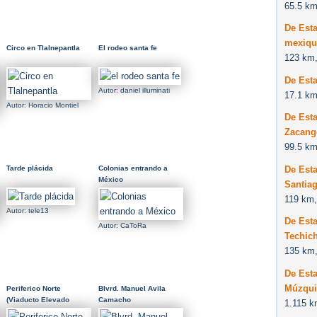
65.5 km
De Esta
mexiqu
Circo en Tlalnepantla
El rodeo santa fe
123 km,
De Est
Autor: daniel illuminati
17.1 km
Autor: Horacio Montiel
De Est
Zacang
99.5 km
De Esta
Tarde plácida
Colonias entrando a
México
Santia
119 km,
Autor: tele13
De Esta
Autor: CaToRa
Techich
135 km,
De Est
Múzqui
Periferico Norte
Blvrd. Manuel Avila
(Viaducto Elevado
Camacho
1.115 k
Bicentenario)