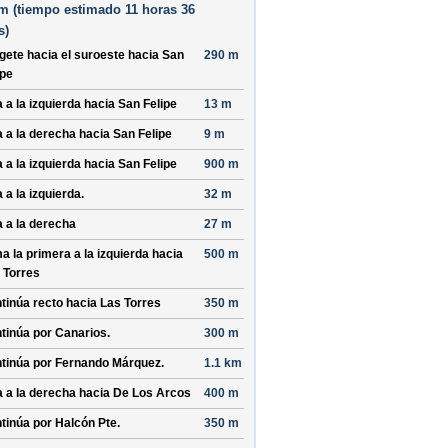
m (
tiempo estimado
11 horas 36
s)
ígete hacia el
suroeste
hacia
San
290 m
ipe
a a la izquierda hacia
San Felipe
13 m
a a la derecha hacia
San Felipe
9 m
a a la izquierda hacia
San Felipe
900 m
 a la izquierda.
32 m
a a la derecha
27 m
a la primera a la izquierda hacia
500 m
 Torres
tinúa recto hacia
Las Torres
350 m
tinúa por
Canarios
.
300 m
tinúa por
Fernando Márquez
.
1.1 km
a a la derecha hacia
De Los Arcos
400 m
tinúa por
Halcón Pte
.
350 m