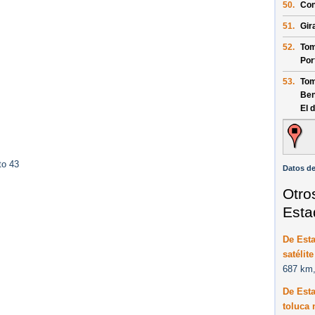
50.
Con
51.
Gir
52.
Tom
Por
53.
Tom
Ben
El 
to 43
Datos de
Otro
Esta
De Esta
satélit
687 km,
De Esta
toluca 