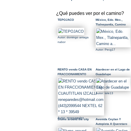
¿Qué puedes ver por el camino?
TEPOJACO
México, Edo. Mex.,
Tlalnepantla, Camino
a...
Autor: domingo arriaga
nabor
Autor: Pecg17
RENTO vendo CASA EN
Atardecer en el Lago de
FRACCIONAMIENTO
Guadalupe
CUAUTITLAN IZCALLI
reneparedes@hotmail.com
(443)2099544 NEXTEL
62 * 13 * 39549
Autor: tele13
Autor: reneparedes
Slums around the city
Avenida Ceylan Y
Autopista A Queretaro