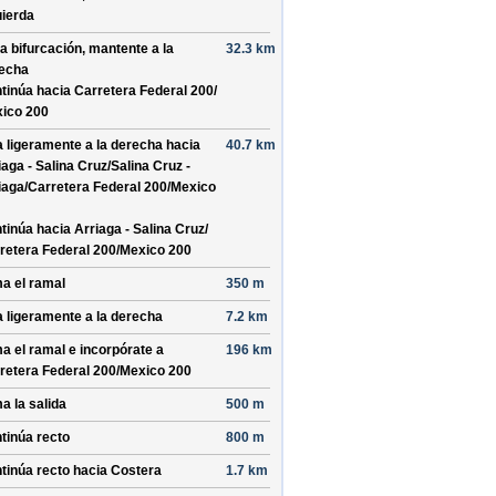
uierda
la bifurcación, mantente a la
32.3 km
echa
tinúa hacia Carretera Federal 200/
ico 200
a ligeramente a la derecha hacia
40.7 km
iaga - Salina Cruz/
Salina Cruz -
iaga/
Carretera Federal 200/
Mexico
tinúa hacia Arriaga - Salina Cruz/
retera Federal 200/
Mexico 200
a el ramal
350 m
a ligeramente a la derecha
7.2 km
a el ramal e incorpórate a
196 km
retera Federal 200/
Mexico 200
a la salida
500 m
tinúa recto
800 m
tinúa recto hacia
Costera
1.7 km