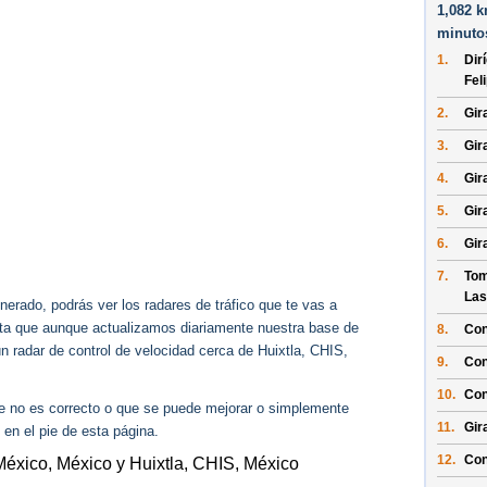
1,082 k
minuto
1.
Dir
Fel
2.
Gir
3.
Gir
4.
Gir
5.
Gira
6.
Gir
7.
Tom
Las
erado, podrás ver los radares de tráfico que te vas a
enta que aunque actualizamos diariamente nuestra base de
8.
Con
ún radar de control de velocidad cerca de Huixtla, CHIS,
9.
Con
10.
Con
ue no es correcto o que se puede mejorar o simplemente
11.
Gir
 en el pie de esta página.
12.
Con
México, México y Huixtla, CHIS, México