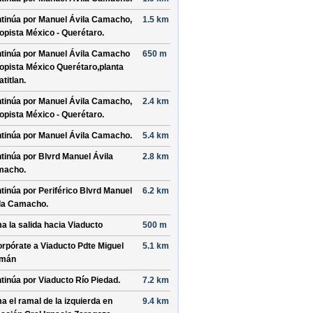
tinúa por
Manuel Ávila Camacho,
1.5 km
opista México - Querétaro
.
tinúa por
Manuel Ávila Camacho
650 m
opista México Querétaro,planta
atitlan
.
tinúa por
Manuel Ávila Camacho,
2.4 km
opista México - Querétaro
.
tinúa por
Manuel Ávila Camacho
.
5.4 km
tinúa por
Blvrd Manuel Ávila
2.8 km
macho
.
tinúa por
Periférico Blvrd Manuel
6.2 km
la Camacho
.
a la salida hacia
Viaducto
500 m
orpórate a
Viaducto Pdte Miguel
5.1 km
emán
tinúa por
Viaducto Río Piedad
.
7.2 km
a el ramal de la izquierda en
9.4 km