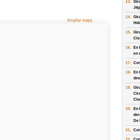
13.
Gir
Jil
14.
Gir
Ampliar mapa
Hid
15.
Gir
Cis
16.
En 
en 
17.
Con
18.
En 
dir
19.
Gir
Cir
Ciu
20.
En 
der
De 
21.
Con
22.
Con