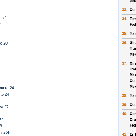
dir
33.
Con
to 1
34.
Tom
2
Fed
35.
Tom
36.
Gir
to 20
Tra
Mex
37.
Gir
Tra
Mex
Con
Mex
punto 24
to 24
38.
Tom
39.
Con
to 27
40.
Con
Cru
27
Fed
8
nto 28
41.
En 