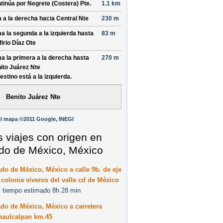
tinúa por
Negrete (Costera) Pte
.
1.1 km
a a la derecha hacia
Central Nte
230 m
a la segunda a la izquierda hasta
83 m
firio Díaz Ote
a la primera a la derecha hasta
270 m
ito Juárez Nte
destino está a la izquierda.
Benito Juárez Nte
l mapa ©2011 Google, INEGI
s viajes con origen en
do de México, México
do de México, México a calle 9b. de eje
e colonia viveros del valle cd de México
 tiempo estimado 8h 28 min
do de México, México a carretera
naulcalpan km.45