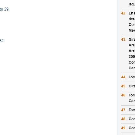
izq
to 29
42.
En 
der
Con
Mex
43.
Gir
32
Arr
Arr
200
Con
Car
44.
Tom
45.
Gir
46.
Tom
Car
47.
Tom
48.
Con
49.
Con