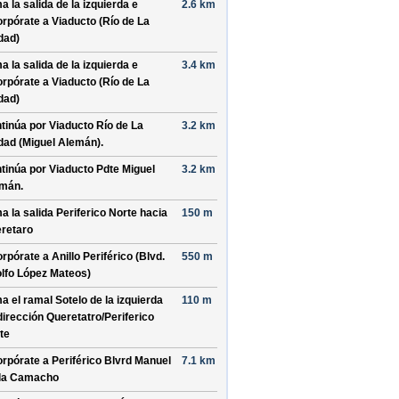
a la salida de la izquierda e
2.6 km
orpórate a
Viaducto (Río de La
dad)
a la salida de la izquierda e
3.4 km
orpórate a
Viaducto (Río de La
dad)
tinúa por
Viaducto Río de La
3.2 km
dad (Miguel Alemán)
.
tinúa por
Viaducto Pdte Miguel
3.2 km
emán
.
a la salida
Periferico Norte
hacia
150 m
retaro
orpórate a
Anillo Periférico (Blvd.
550 m
lfo López Mateos)
a el ramal
Sotelo
de la izquierda
110 m
dirección
Queretatro/
Periferico
te
orpórate a
Periférico Blvrd Manuel
7.1 km
la Camacho