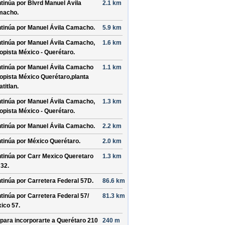
tinúa por
Blvrd Manuel Ávila
2.1 km
macho
.
tinúa por
Manuel Ávila Camacho
.
5.9 km
tinúa por
Manuel Ávila Camacho,
1.6 km
opista México - Querétaro
.
tinúa por
Manuel Ávila Camacho
1.1 km
opista México Querétaro,planta
atitlan
.
tinúa por
Manuel Ávila Camacho,
1.3 km
opista México - Querétaro
.
tinúa por
Manuel Ávila Camacho
.
2.2 km
tinúa por
México Querétaro
.
2.0 km
tinúa por
Carr Mexico Queretaro
1.3 km
 32
.
tinúa por
Carretera Federal 57D
.
86.6 km
tinúa por
Carretera Federal 57/
81.3 km
ico 57
.
 para incorporarte a
Querétaro 210
240 m