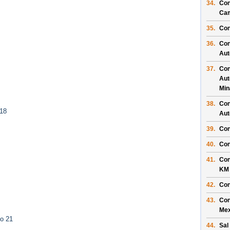
34.
Con
Ca
35.
Con
36.
Con
Aut
37.
Con
Aut
Min
38.
Con
 18
Aut
39.
Con
40.
Con
41.
Con
KM
42.
Con
43.
Con
Mex
to 21
44.
Sal