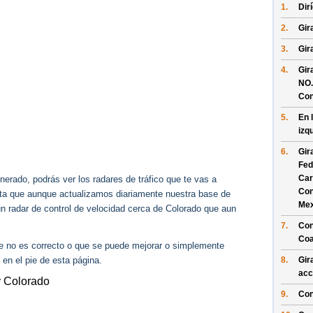
1.
Dir
2.
Gir
3.
Gir
4.
Gir
NO.
Con
5.
En 
izq
6.
Gir
Fed
Car
erado, podrás ver los radares de tráfico que te vas a
Con
enta que aunque actualizamos diariamente nuestra base de
Mex
gún radar de control de velocidad cerca de Colorado que aun
7.
Con
Coa
ue no es correcto o que se puede mejorar o simplemente
 en el pie de esta página.
8.
Gir
acc
y Colorado
9.
Con