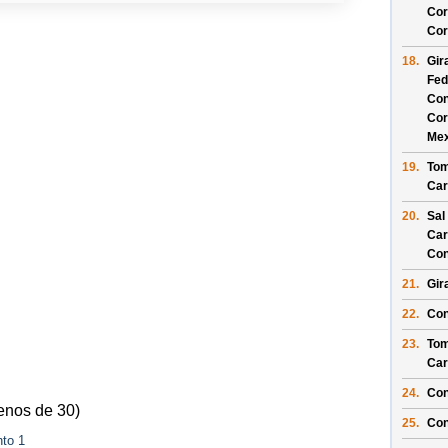
Cor
Cor
18.
Gir
Fed
Con
Cor
Mex
19.
Tom
Car
20.
Sal
Car
Con
21.
Gir
22.
Con
23.
Tom
Car
24.
Con
enos de 30)
25.
Con
nto 1