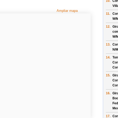
10.
Con
Vil
Ampliar mapa
11.
Con
W/
M
12.
Gir
con
W/
M
13.
Con
N/
M
14.
Tom
Cor
Cor
15.
Gir
Cor
Cor
16.
Gir
Boc
Fed
Mex
17.
Con