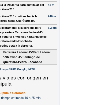
a a la izquierda para continuar por
41 m
rétaro 210
rétaro 210
continúa hacia la
240 m
uierda hasta
Querétaro 400
a ligeramente a la derecha para
1.3 km
orporarte a
Carretera Federal 45/
r Federal 57/
Mexico 45/
Santiago de
rétaro-Pedro Escobedo
destino está a la derecha.
Carretera Federal 45/Carr Federal
57/Mexico 45/Santiago de
Querétaro-Pedro Escobedo
l mapa ©2011 Google, INEGI
s viajes con origen en
ipula
uipula a Colorado
 tiempo estimado 10 h 25 min