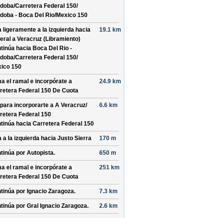
doba/
Carretera Federal 150/
doba - Boca Del Rio/
Mexico 150
a ligeramente a la izquierda hacia
19.1 km
eral a Veracruz (Libramiento)
tinúa hacia Boca Del Rio -
doba/
Carretera Federal 150/
ico 150
a el ramal e incorpórate a
24.9 km
retera Federal 150 De Cuota
 para incorporarte a
A Veracruz/
6.6 km
retera Federal 150
tinúa hacia Carretera Federal 150
a a la izquierda hacia
Justo Sierra
170 m
tinúa por
Autopista
.
650 m
a el ramal e incorpórate a
251 km
retera Federal 150 De Cuota
tinúa por
Ignacio Zaragoza
.
7.3 km
tinúa por
Gral Ignacio Zaragoza
.
2.6 km