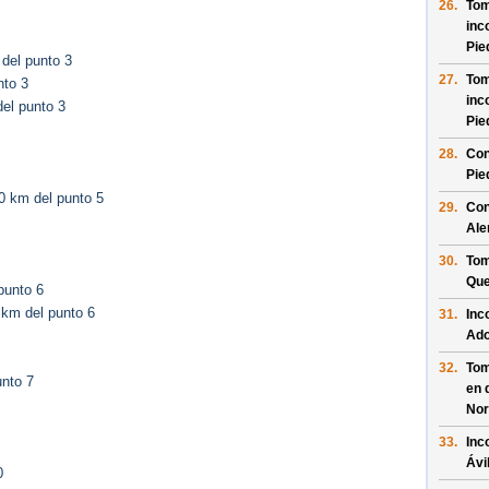
26.
Tom
inc
Pie
del punto 3
27.
Tom
nto 3
inc
el punto 3
Pie
28.
Con
Pie
0 km del punto 5
29.
Con
Al
30.
Tom
Que
punto 6
 km del punto 6
31.
Inc
Ado
32.
Tom
unto 7
en 
Nor
33.
Inc
Ávi
0