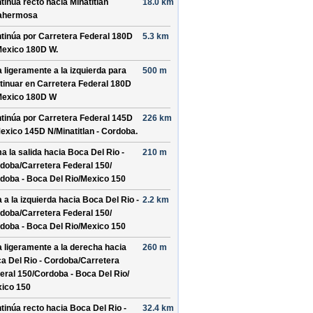
tinúa recto hacia
Minatitlan
18.0 km
lahermosa
tinúa por
Carretera Federal 180D
5.3 km
exico 180D W
.
a ligeramente a la izquierda para
500 m
tinuar en
Carretera Federal 180D
exico 180D W
tinúa por
Carretera Federal 145D
226 km
exico 145D N/
Minatitlan - Cordoba
.
a la salida hacia
Boca Del Rio -
210 m
doba/
Carretera Federal 150/
doba - Boca Del Rio/
Mexico 150
a a la izquierda hacia
Boca Del Rio -
2.2 km
doba/
Carretera Federal 150/
doba - Boca Del Rio/
Mexico 150
a ligeramente a la derecha hacia
260 m
a Del Rio - Cordoba/
Carretera
eral 150/
Cordoba - Boca Del Rio/
ico 150
tinúa recto hacia
Boca Del Rio -
32.4 km