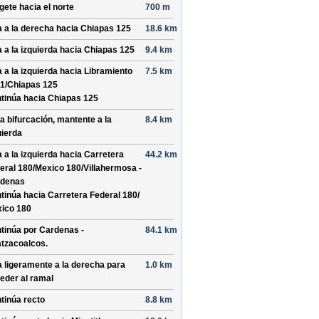
ígete hacia el
norte
700 m
a a la derecha hacia
Chiapas 125
18.6 km
a a la izquierda hacia
Chiapas 125
9.4 km
a a la izquierda hacia
Libramiento
7.5 km
1/
Chiapas 125
tinúa hacia Chiapas 125
la bifurcación, mantente a la
8.4 km
uierda
a a la izquierda hacia
Carretera
44.2 km
eral 180/
Mexico 180/
Villahermosa -
denas
tinúa hacia Carretera Federal 180/
ico 180
tinúa por
Cardenas -
84.1 km
tzacoalcos
.
a ligeramente a la derecha para
1.0 km
eder al ramal
tinúa recto
8.8 km