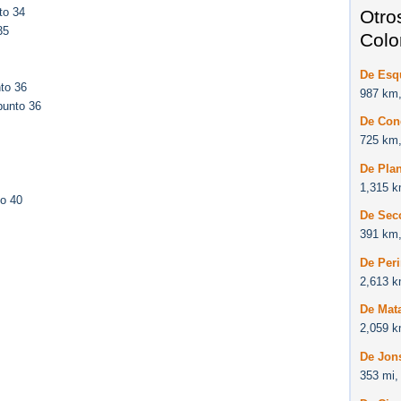
to 34
Otro
35
Colo
De Esq
to 36
987 km,
punto 36
De Con
725 km,
De Plan
1,315 k
to 40
De Sec
391 km,
De Peri
2,613 k
De Mat
2,059 k
De Jon
353 mi,