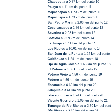
Chapopotla
a 0.77 km del punto 10
Pelayo
a 4.11 km del punto 11
Mapachapan
a 1.73 km del punto 11
Mapachapa
a 1.73 km del punto 11
San Pedro Mártir
a 2.86 km del punto 12
Cosoleacaque
a 2.86 km del punto 12
Severino
a 2.98 km del punto 12
Cotaxtla
a 9.69 km del punto 14
La Tinaja
a 3.11 km del punto 14
Los Robles
a 10.61 km del punto 14
San Juan de la Punta
a 1.24 km del punto
Cuitláhuac
a 1.24 km del punto 18
Ojo de Agua Chico
a 1.66 km del punto 18
El Potrero
a 4.56 km del punto 19
Potrero Viejo
a 4.56 km del punto 19
Potrero
a 4.56 km del punto 19
Escamela
a 0.69 km del punto 20
Jalapilla
a 3.41 km del punto 20
Ixtaczoquitlán
a 1.24 km del punto 20
Vicente Guerrero
a 1.09 km del punto 21
Tenango de Río Blanco
a 2.69 km del pun
Río Blanco
a 2.69 km del punto 21