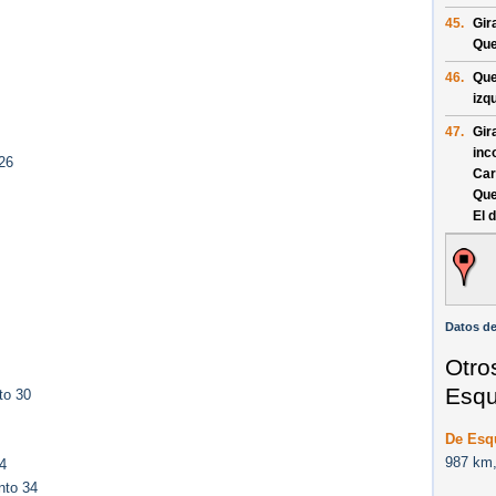
45.
Gir
Que
46.
Que
izq
47.
Gir
inc
26
Car
Que
El 
Datos de
Otro
Esqu
to 30
De Esq
987 km,
4
nto 34