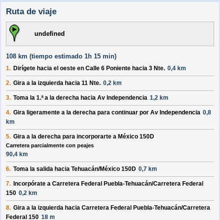
Ruta de viaje
undefined
108 km (
tiempo estimado
1h 15 min)
1.
Dirígete hacia el
oeste
en
Calle 6 Poniente
hacia
3 Nte.
0,4 km
2.
Gira a la
izquierda
hacia
11 Nte.
0,2 km
3.
Toma la 1.ª a la
derecha
hacia
Av Independencia
1,2 km
4.
Gira ligeramente a la
derecha
para continuar por
Av Independencia
0,8
km
5.
Gira a la
derecha
para incorporarte a
México 150D
Carretera parcialmente con peajes
90,4 km
6.
Toma la salida hacia
Tehuacán/México 150D
0,7 km
7.
Incorpórate a
Carretera Federal Puebla-Tehuacán/Carretera Federal
150
0,2 km
8.
Gira a la
izquierda
hacia
Carretera Federal Puebla-Tehuacán/Carretera
Federal 150
18 m