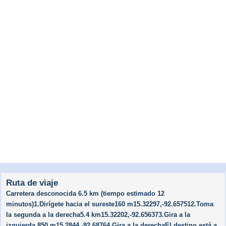
Ruta de viaje
Carretera desconocida 6.5 km (tiempo estimado 12
minutos)1.Dirígete hacia el sureste160 m15.32297,-92.657512.Toma
la segunda a la derecha5.4 km15.32202,-92.656373.Gira a la
izquierda.850 m15.2844,-92.68764.Gira a la derechaEl destino está a