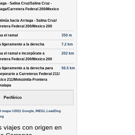
iaga - Salina Cruz/
Salina Cruz -
iaga/
Carretera Federal 200/
Mexico
tinúa hacia Arriaga - Salina Cruz/
retera Federal 200/
Mexico 200
a el ramal
350 m
a ligeramente a la derecha
7.2 km
a el ramal e incorpórate a
202 km
retera Federal 200/
Mexico 200
a ligeramente a la derecha para
56.5 km
orporarte a
Carreteras Federal 211/
ico 211/
Motozintla-Frontera
malapa
Periférico
el mapa ©2011 Google, INEGI, LeadDog
ing
s viajes con origen en