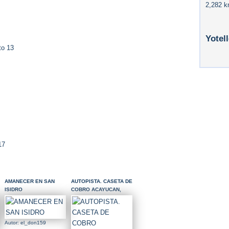
2,282 k
Yotel
to 13
17
AMANECER EN SAN
AUTOPISTA. CASETA DE
ISIDRO
COBRO ACAYUCAN,
VER.
Autor: el_don159