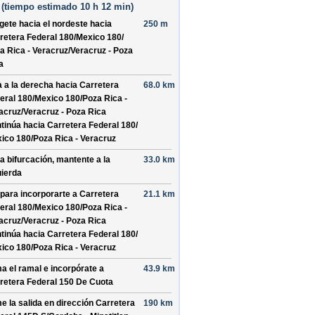
(
tiempo estimado
10 h 12 min)
ígete hacia el
nordeste
hacia
250 m
retera Federal 180/
Mexico 180/
a Rica - Veracruz/
Veracruz - Poza
a
a a la derecha hacia
Carretera
68.0 km
eral 180/
Mexico 180/
Poza Rica -
acruz/
Veracruz - Poza Rica
tinúa hacia Carretera Federal 180/
ico 180/
Poza Rica - Veracruz
la bifurcación, mantente a la
33.0 km
uierda
 para incorporarte a
Carretera
21.1 km
eral 180/
Mexico 180/
Poza Rica -
acruz/
Veracruz - Poza Rica
tinúa hacia Carretera Federal 180/
ico 180/
Poza Rica - Veracruz
a el ramal e incorpórate a
43.9 km
retera Federal 150 De Cuota
e la salida en dirección
Carretera
190 km