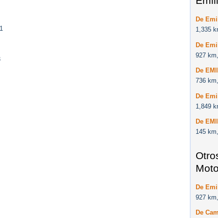
Emil
De Emil
1
1,335 k
De Emi
927 km,
3
De EM
736 km,
De Emi
1,849 k
De EM
145 km,
Otro
Moto
De Emi
927 km,
De Cam