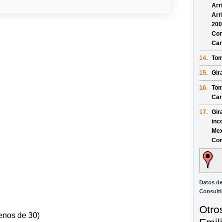
Arr
Arr
200
Con
Car
14.
Tom
15.
Gir
16.
Tom
Car
17.
Gir
inc
Mex
Co
Datos d
Consult
Otro
enos de 30)