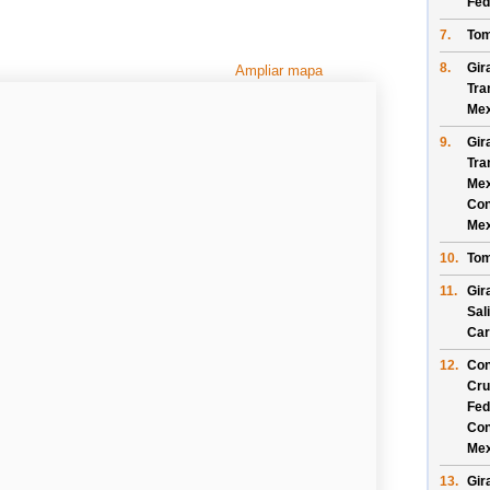
Fed
7.
Tom
8.
Gir
Ampliar mapa
Tra
Mex
9.
Gir
Tra
Mex
Con
Mex
10.
Tom
11.
Gir
Sal
Car
12.
Con
Cru
Fed
Con
Mex
13.
Gir