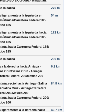
eral 145D S/
Cordoba - Minatitlan
.
a la salida
270 m
a ligeramente a la izquierda en
54 m
nsístmica/
Carretera Federal 185/
ico 185
a ligeramente a la izquierda hacia
172 km
nsístmica/
Carretera Federal 185/
ico 185
tinúa hacia Carretera Federal 185/
ico 185
a la salida
290 m
a a la derecha hacia
Arriaga -
6.1 km
ina Cruz/
Salina Cruz - Arriaga/
retera Federal 200/
Mexico 200
tinúa recto hacia
Arriaga - Salina
84.8 km
z/
Salina Cruz - Arriaga/
Carretera
eral 200/
Mexico 200
tinúa hacia Carretera Federal 200/
ico 200
a ligeramente a la derecha hacia
40.7 km