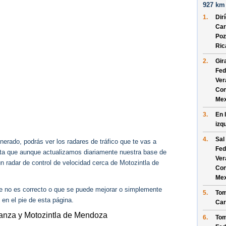
927 km 
1.
Dir
Car
Poz
Ric
2.
Gir
Fed
Ver
Con
Mex
3.
En 
izq
4.
Sal
erado, podrás ver los radares de tráfico que te vas a
Fed
enta que aunque actualizamos diariamente nuestra base de
Ver
ún radar de control de velocidad cerca de Motozintla de
Con
Mex
ue no es correcto o que se puede mejorar o simplemente
5.
Tom
 en el pie de esta página.
Car
ranza y Motozintla de Mendoza
6.
Tom