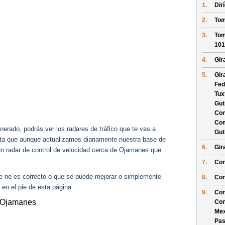
1.
Dir
2.
Tom
3.
Tom
101
4.
Gir
5.
Gir
Fed
Tux
Gut
Con
Com
erado, podrás ver los radares de tráfico que te vas a
Gut
enta que aunque actualizamos diariamente nuestra base de
6.
Gir
gún radar de control de velocidad cerca de Ojamanes que
7.
Con
ue no es correcto o que se puede mejorar o simplemente
8.
Con
 en el pie de esta página.
9.
Con
y Ojamanes
Con
Mex
Pas