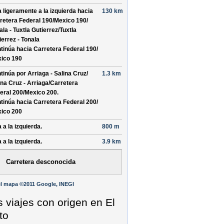
a ligeramente a la izquierda hacia
130 km
retera Federal 190/
Mexico 190/
ala - Tuxtla Gutierrez/
Tuxtla
ierrez - Tonala
tinúa hacia Carretera Federal 190/
ico 190
tinúa por
Arriaga - Salina Cruz/
1.3 km
ina Cruz - Arriaga/
Carretera
eral 200/
Mexico 200
.
tinúa hacia Carretera Federal 200/
ico 200
 a la izquierda.
800 m
 a la izquierda.
3.9 km
Carretera desconocida
l mapa ©2011 Google, INEGI
s viajes con origen en El
to