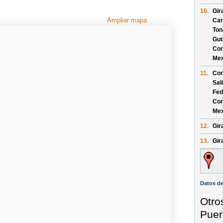
10.
Gir
Ampliar mapa
Car
Ton
Gut
Con
Mex
11.
Con
Sal
Fed
Con
Mex
12.
Gira
13.
Gira
Datos de
Otro
Puer