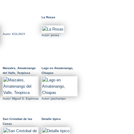
La Rosas
Autor: KOLSKIY
Autor: jetxea
Maizales, Amatenango
Lago en Amatenango,
del Valle, Teopisca
Chiapas
Autor: Miguel S. Espinosa
Autor: jaschampo
San Cristobal de las
Detalle tipico
Casas