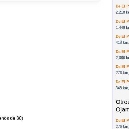
De El 
2,218 k
De El P
1,448 k
De El P
418 km,
De El P
2,066 k
De El 
276 km,
De El P
348 km,
Otro
Oja
enos de 30)
De El 
276 km,