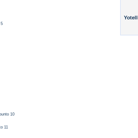
Yotel
 5
punto 10
to 11