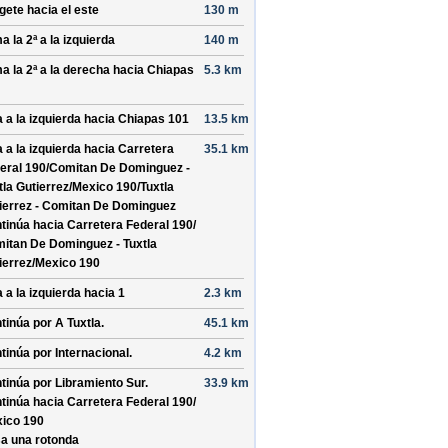
ígete hacia el
este
130 m
a la 2ª a la izquierda
140 m
a la 2ª a la derecha hacia
Chiapas
5.3 km
a a la izquierda hacia
Chiapas 101
13.5 km
a a la izquierda hacia
Carretera
35.1 km
eral 190/
Comitan De Dominguez -
tla Gutierrez/
Mexico 190/
Tuxtla
ierrez - Comitan De Dominguez
tinúa hacia Carretera Federal 190/
itan De Dominguez - Tuxtla
ierrez/
Mexico 190
a a la izquierda hacia
1
2.3 km
tinúa por
A Tuxtla
.
45.1 km
tinúa por
Internacional
.
4.2 km
tinúa por
Libramiento Sur
.
33.9 km
tinúa hacia Carretera Federal 190/
ico 190
a una rotonda