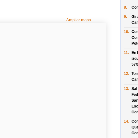
8.
Con
9.
Gir
Ampliar mapa
Car
10.
Con
Con
Pot
11.
En 
izq
57/
12.
Tom
Car
13.
Sal
Fed
San
Es
Con
14.
Con
Que
Con