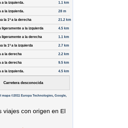
 a la izquierda.
1.1 km
 a la izquierda.
28 m
a la 1ª a la derecha
21.2 km
a ligeramente a la izquierda
4.5 km
a ligeramente a la derecha
1.1 km
a la 1ª a la izquierda
2.7 km
a a la derecha
2.2 km
a a la derecha
9.5 km
 a la izquierda.
4.5 km
Carretera desconocida
l mapa ©2011 Europa Technologies, Google,
s viajes con origen en El