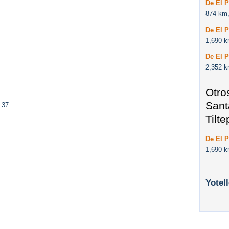
De El P
874 km,
De El P
1,690 k
De El P
2,352 k
Otro
Sant
 37
Tilt
De El P
1,690 k
Yotel