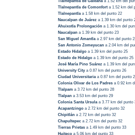
Tlalnepantla de Galeana
a 1.52 km del pun
Tlalnepantla de Comonfort
a 1.52 km del 
Tlalnepantla
a 1.58 km del punto 22
Naucalpan de Juárez
a 1.39 km del punto 
Ahuixotla Prolongación
a 1.30 km del pun
Naucalpan
a 1.39 km del punto 23
San Miguel Amantla
a 2.97 km del punto 2
San Antonio Zomeyucan
a 2.04 km del pu
Estado Hidalgo
a 1.39 km del punto 25
Estado de Hidalgo
a 1.39 km del punto 25
José María Pino Suárez
a 1.39 km del pun
University City
a 0.87 km del punto 26
Ciudad Universitaria
a 0.87 km del punto 
Colonia Olivar de Los Padres
a 0.92 km d
Tlalpam
a 3.72 km del punto 28
Tlalpan
a 3.53 km del punto 29
Colonia Santa Ursula
a 3.77 km del punto 
Acapantzingo
a 2.72 km del punto 32
Chipitlán
a 2.72 km del punto 32
Chapultepec
a 2.72 km del punto 32
Tierras Prietas
a 1.49 km del punto 33
Huiteco
a 5.06 km del punto 33