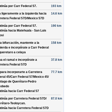
tinúa por
Carr Federal 57
.
193 km
a ligeramente a la izquierda hacia
14.6 km
retera Federal 57D/
Mexico 57D
tinúa por
Carr Federal 57
.
190 km
tinúa hacia Matehuala - San Luis
osi
la bifurcación, mantente a la
158 km
uierda e incorpórate a
Carr Federal
queretaro a celaya
a el ramal e incorpórate a
37.8 km
retera Federal 57D
 para incorporarte a
Carretera
77.7 km
eral 45/
Carr Federal 57/
Mexico 45/
tiago de Querétaro-Pedro
cobedo
tinúa hacia Carr Federal 57
tinúa por
Carretera Federal 57D/
87.0 km
rétaro-Teoloycan
.
tinúa hacia Carretera Federal 57D