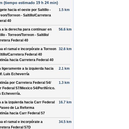
m (
tiempo estimado
19 h 24 min)
ígete hacia el
oeste
por
Saltillo -
1.5 km
reon/
Torreon - Saltillo/
Carretera
eral 40
a a la derecha para continuar en
56.6 km
illo - Torreon/
Torreon - Saltillo/
retera Federal 40
a el ramal e incorpórate a
Torreon
32.6 km
ltillo/
Carretera Federal 40
tinúa hacia Carretera Federal 40
a ligeramente a la izquierda hacia
2.1 km
if. Luis Echeverría
tinúa por
Carretera Federal 54/
1.3 km
r Federal 57/
Mexico 54/
Periférico.
s Echeverría
.
a a la izquierda hacia
Carr Federal
16.7 km
Paseo de La Reforma
tinúa hacia Carr Federal 57
a el ramal e incorpórate a
34.5 km
retera Federal 57D