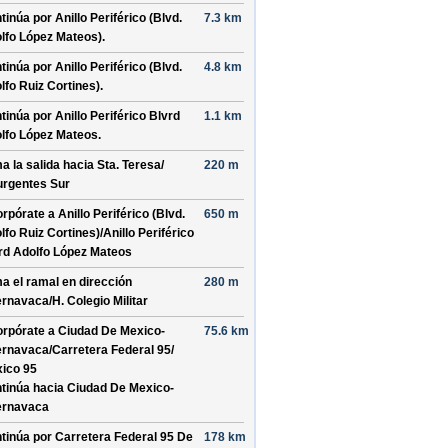
tinúa por
Anillo Periférico (Blvd.
7.3 km
lfo López Mateos)
.
tinúa por
Anillo Periférico (Blvd.
4.8 km
lfo Ruiz Cortines)
.
tinúa por
Anillo Periférico Blvrd
1.1 km
lfo López Mateos
.
a la salida hacia
Sta. Teresa/
220 m
urgentes Sur
orpórate a
Anillo Periférico (Blvd.
650 m
lfo Ruiz Cortines)/
Anillo Periférico
rd Adolfo López Mateos
a el ramal en dirección
280 m
rnavaca/
H. Colegio Militar
orpórate a
Ciudad De Mexico-
75.6 km
rnavaca/
Carretera Federal 95/
ico 95
tinúa hacia Ciudad De Mexico-
rnavaca
tinúa por
Carretera Federal 95 De
178 km