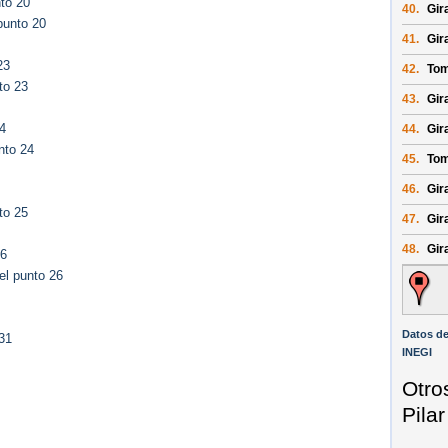
to 20
40.
Gira
punto 20
41.
Gira
23
42.
Tom
to 23
43.
Gir
4
44.
Gir
nto 24
45.
Tom
46.
Gir
to 25
47.
Gir
48.
Gira
26
el punto 26
Datos de
31
INEGI
Otro
Pilar