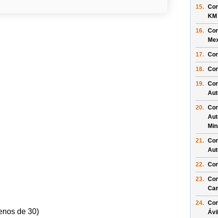
15.
Con
KM
16.
Con
Mex
17.
Con
18.
Con
19.
Con
Aut
20.
Con
Aut
Min
21.
Con
Aut
22.
Con
23.
Con
Ca
24.
Con
enos de 30)
Ávi