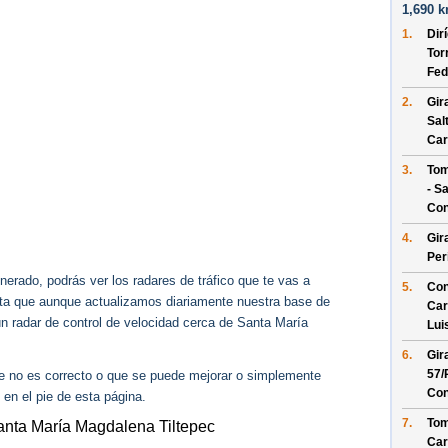
1,690 k
1.
Dir
Tor
Fed
2.
Gir
Salt
Car
3.
Tom
- Sa
Con
4.
Gir
Per
erado, podrás ver los radares de tráfico que te vas a
5.
Con
enta que aunque actualizamos diariamente nuestra base de
Car
ún radar de control de velocidad cerca de Santa María
Lui
6.
Gir
57/
ue no es correcto o que se puede mejorar o simplemente
Con
 en el pie de esta página.
7.
Tom
Santa María Magdalena Tiltepec
Car