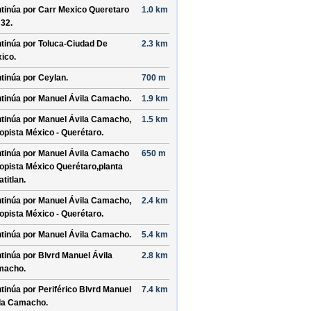
tinúa por
Carr Mexico Queretaro
1.0 km
 32
.
tinúa por
Toluca-Ciudad De
2.3 km
ico
.
tinúa por
Ceylan
.
700 m
tinúa por
Manuel Ávila Camacho
.
1.9 km
tinúa por
Manuel Ávila Camacho,
1.5 km
opista México - Querétaro
.
tinúa por
Manuel Ávila Camacho
650 m
opista México Querétaro,planta
atitlan
.
tinúa por
Manuel Ávila Camacho,
2.4 km
opista México - Querétaro
.
tinúa por
Manuel Ávila Camacho
.
5.4 km
tinúa por
Blvrd Manuel Ávila
2.8 km
macho
.
tinúa por
Periférico Blvrd Manuel
7.4 km
la Camacho
.