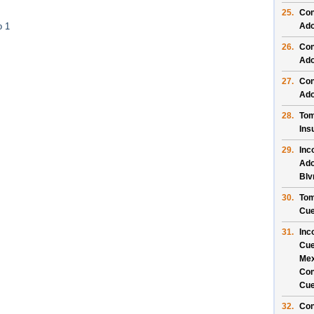
25.
Con
Ado
o 1
26.
Con
Ado
27.
Con
Ado
28.
Tom
Ins
29.
Inc
Ado
Blv
30.
Tom
Cue
31.
Inc
Cue
Mex
Con
Cue
32.
Con