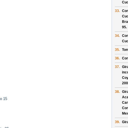
Cuo
33.
Con
Cuo
Bra
95
.
34.
Con
Cuo
35.
Tom
36.
Con
37.
Gir
inc
Coy
200
38.
Gir
Aca
to 15
Car
Con
Mex
39.
Gira