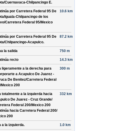
ta/
Cuernavaca-Chilpancingo E
.
tinúa por
Carretera Federal 95 De
10.6 km
ta/
Iguala-Chilpancingo de los
vo/
Carretera Federal 95/
Mexico
tinúa por
Carretera Federal 95 De
87.2 km
ta/
Chilpancingo-Acapulco
.
a la salida
750 m
tinúa recto
14.3 km
a ligeramente a la derecha para
300 m
orporarte a
Acapulco De Juarez -
uca De Benitez/
Carretera Federal
/
Mexico 200
a totalmente a la izquierda hacia
332 km
pulco De Juarez - Cruz Grande/
retera Federal 200/
Mexico 200
tinúa hacia Carretera Federal 200/
ico 200
 a la izquierda.
1.0 km