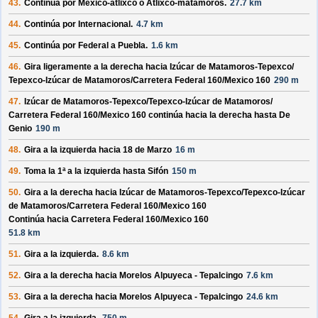
43.
Continúa por
México-atlixco o Atlixco-matamoros
.
27.7 km
44.
Continúa por
Internacional
.
4.7 km
45.
Continúa por
Federal a Puebla
.
1.6 km
46.
Gira ligeramente a la derecha hacia
Izúcar de Matamoros-Tepexco/
Tepexco-Izúcar de Matamoros/
Carretera Federal 160/
Mexico 160
290 m
47.
Izúcar de Matamoros-Tepexco/
Tepexco-Izúcar de Matamoros/
Carretera Federal 160/
Mexico 160
continúa hacia la derecha hasta
De
Genio
190 m
48.
Gira a la izquierda hacia
18 de Marzo
16 m
49.
Toma la 1ª a la izquierda hasta
Sifón
150 m
50.
Gira a la derecha hacia
Izúcar de Matamoros-Tepexco/
Tepexco-Izúcar
de Matamoros/
Carretera Federal 160/
Mexico 160
Continúa hacia Carretera Federal 160/
Mexico 160
51.8 km
51.
Gira a la izquierda.
8.6 km
52.
Gira a la derecha hacia
Morelos Alpuyeca - Tepalcingo
7.6 km
53.
Gira a la derecha hacia
Morelos Alpuyeca - Tepalcingo
24.6 km