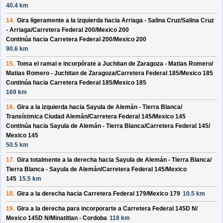
40.4 km
14.
Gira ligeramente a la izquierda hacia
Arriaga - Salina Cruz/
Salina Cruz
- Arriaga/
Carretera Federal 200/
Mexico 200
Continúa hacia Carretera Federal 200/
Mexico 200
90.6 km
15.
Toma el ramal e incorpórate a
Juchitan de Zaragoza - Matias Romero/
Matias Romero - Juchitan de Zaragoza/
Carretera Federal 185/
Mexico 185
Continúa hacia Carretera Federal 185/
Mexico 185
169 km
16.
Gira a la izquierda hacia
Sayula de Alemán - Tierra Blanca/
Transístmica Ciudad Alemán/
Carretera Federal 145/
Mexico 145
Continúa hacia Sayula de Alemán - Tierra Blanca/
Carretera Federal 145/
Mexico 145
50.5 km
17.
Gira totalmente a la derecha hacia
Sayula de Alemán - Tierra Blanca/
Tierra Blanca - Sayula de Alemán/
Carretera Federal 145/
Mexico
145
15.5 km
18.
Gira a la derecha hacia
Carretera Federal 179/
Mexico 179
10.5 km
19.
Gira a la derecha para incorporarte a
Carretera Federal 145D N/
Mexico 145D N/
Minatitlan - Cordoba
118 km