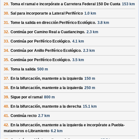
29.
Toma el ramal e incorpórate a
Carretera Federal 150 De Cuota
153 km
30.
Sal para incorporarte a
Lateral Periférico
1.0 km
31.
Tome la salida en dirección
Periférico Ecológico
.
3.8 km
32.
Continúa por
Camino Real a Cuatlancingo
.
2.3 km
33.
Continúa por
Periférico Ecológico
.
4.1 km
34.
Continúa por
Anillo Periférico Ecológico
.
2.3 km
35.
Continúa por
Periférico Ecológico
.
3.5 km
36.
Toma la salida
500 m
37.
En la bifurcación, mantente a la izquierda
150 m
38.
En la bifurcación, mantente a la izquierda
250 m
39.
Sigue por el ramal
800 m
40.
En la bifurcación, mantente a la derecha
15.1 km
41.
Continúa recto
2.7 km
42.
En la bifurcación, mantente a la izquierda e incorpórate a
Puebla-
matamoros o Libramiento
6.2 km