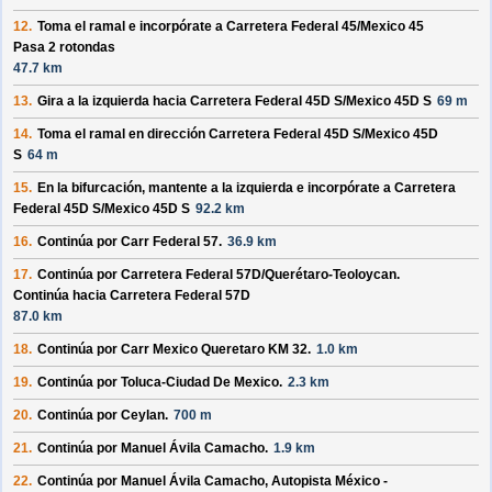
12.
Toma el ramal e incorpórate a
Carretera Federal 45/
Mexico 45
Pasa 2 rotondas
47.7 km
13.
Gira a la izquierda hacia
Carretera Federal 45D S/
Mexico 45D S
69 m
14.
Toma el ramal en dirección
Carretera Federal 45D S/
Mexico 45D
S
64 m
15.
En la bifurcación, mantente a la izquierda e incorpórate a
Carretera
Federal 45D S/
Mexico 45D S
92.2 km
16.
Continúa por
Carr Federal 57
.
36.9 km
17.
Continúa por
Carretera Federal 57D/
Querétaro-Teoloycan
.
Continúa hacia Carretera Federal 57D
87.0 km
18.
Continúa por
Carr Mexico Queretaro KM 32
.
1.0 km
19.
Continúa por
Toluca-Ciudad De Mexico
.
2.3 km
20.
Continúa por
Ceylan
.
700 m
21.
Continúa por
Manuel Ávila Camacho
.
1.9 km
22.
Continúa por
Manuel Ávila Camacho, Autopista México -