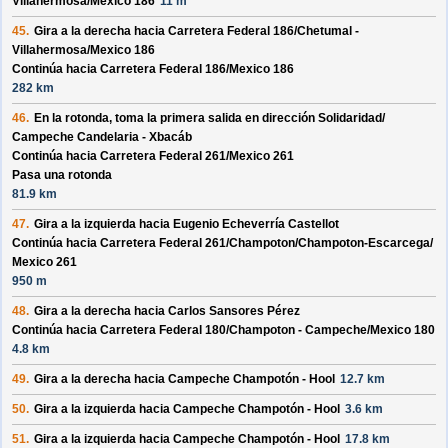
Villahermosa/
Mexico 186
11 m
45.
Gira a la derecha hacia
Carretera Federal 186/
Chetumal -
Villahermosa/
Mexico 186
Continúa hacia Carretera Federal 186/
Mexico 186
282 km
46.
En la rotonda, toma la
primera
salida en dirección
Solidaridad/
Campeche Candelaria - Xbacáb
Continúa hacia Carretera Federal 261/
Mexico 261
Pasa una rotonda
81.9 km
47.
Gira a la izquierda hacia
Eugenio Echeverría Castellot
Continúa hacia Carretera Federal 261/
Champoton/
Champoton-Escarcega/
Mexico 261
950 m
48.
Gira a la derecha hacia
Carlos Sansores Pérez
Continúa hacia Carretera Federal 180/
Champoton - Campeche/
Mexico 180
4.8 km
49.
Gira a la derecha hacia
Campeche Champotón - Hool
12.7 km
50.
Gira a la izquierda hacia
Campeche Champotón - Hool
3.6 km
51.
Gira a la izquierda hacia
Campeche Champotón - Hool
17.8 km