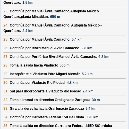
Querétaro
.
1.5 km
23.
Continúa por
Manuel Ávila Camacho Autopista México
Querétaro,planta Minatitlan
.
650 m
24.
Continúa por
Manuel Ávila Camacho, Autopista México -
Querétaro
.
2.4 km
25.
Continúa por
Manuel Ávila Camacho
.
5.4 km
26.
Continúa por
Blvrd Manuel Ávila Camacho
.
2.8 km
27.
Continúa por
Periférico Blvrd Manuel Ávila Camacho
.
6.2 km
28.
Toma la salida hacia
Viaducto
500 m
29.
Incorpórate a
Viaducto Pdte Miguel Alemán
5.2 km
30.
Continúa por
Viaducto Río Piedad
.
4.8 km
31.
Sal para incorporarte a
Viaducto Río Piedad
2.4 km
32.
Toma el ramal en dirección
Gral Ignacio Zaragoza
30 m
33.
Gira a la derecha hacia
Gral Ignacio Zaragoza
9.4 km
34.
Continúa por
Carretera Federal 150 De Cuota
.
320 km
35.
Tome la salida en dirección
Carretera Federal 145D S/
Cordoba -