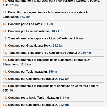
38.
Gira ligeramente a la derecha para incorporarte a
Carretera Federal
15D
375 km
39.
En la bifurcación, mantente a la izquierda e incorpórate a
A
Zapotlanejo
17.7 km
40.
Continúa por
A Los Altos
.
1.3 km
41.
Continúa por
Lázaro Cárdenas
.
10.7 km
42.
Toma el ramal e incorpórate a
Lázaro Cárdenas
2.9 km
43.
Continúa por
Guadalajara-Tepic
.
19.2 km
44.
Toma el ramal e incorpórate a
Carretera Federal 15D
169 km
45.
Gira ligeramente a la izquierda hacia
Carretera Federal 15D/
Libramiento
12.1 km
46.
Continúa por
Tepic-mazatlan
.
850 m
47.
Continúa por
Carretera Federal 15D
.
19.7 km
48.
Gira ligeramente a la izquierda para continuar en
Carretera Federal
15D
56 m
49.
Continúa recto hacia
Tepic - Mazatlan
6.3 km
50.
Continúa por
Carretera Federal 15D
.
212 km