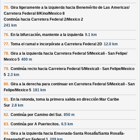
75.
Gira ligeramente a la izquierda hacia
Benemérito de Las Americas/
Carretera Federal 8/
Kino/
Mexico 8
Continúa hacia Carretera Federal 2/
Mexico 2
241 km
76.
En la bifurcación, mantente a la izquierda
9.1 km
77.
Toma el ramal e incorpórate a
Carretera Federal 2D
12.0 km
78.
Gira a la izquierda hacia
Carretera Federal 5/
Mexicali - San Felipe/
Mexico 5
400 m
79.
Continúa recto hacia
Carretera Federal 5/
Mexicali - San Felipe/
Mexico
5
2.3 km
80.
Gira a la derecha para continuar en
Carretera Federal 5/
Mexicali - San
Felipe/
Mexico 5
181 km
81.
En la rotonda, toma la
primera
salida en dirección
Mar Caribe
Sur
2.8 km
82.
Continúa por
Camino del Sur
.
850 m
83.
Continúa por
A Puertecitos
.
6.5 km
84.
Gira a la izquierda hacia
Ensenada-Santa RosalÍa/
Santa RosalÍa-
Ensenada/
Carr Federal 1
209 km