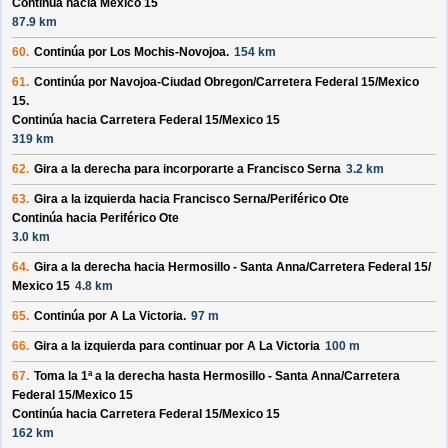
Continúa hacia Mexico 15
87.9 km
60.
Continúa por
Los Mochis-Novojoa
.
154 km
61.
Continúa por
Navojoa-Ciudad Obregon/
Carretera Federal 15/
Mexico
15
.
Continúa hacia Carretera Federal 15/
Mexico 15
319 km
62.
Gira a la derecha para incorporarte a
Francisco Serna
3.2 km
63.
Gira a la izquierda hacia
Francisco Serna/
Periférico Ote
Continúa hacia Periférico Ote
3.0 km
64.
Gira a la derecha hacia
Hermosillo - Santa Anna/
Carretera Federal 15/
Mexico 15
4.8 km
65.
Continúa por
A La Victoria
.
97 m
66.
Gira a la izquierda para continuar por
A La Victoria
100 m
67.
Toma la 1ª a la derecha hasta
Hermosillo - Santa Anna/
Carretera
Federal 15/
Mexico 15
Continúa hacia Carretera Federal 15/
Mexico 15
162 km