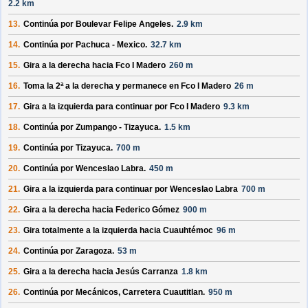
2.2 km
13.
Continúa por
Boulevar Felipe Angeles
.
2.9 km
14.
Continúa por
Pachuca - Mexico
.
32.7 km
15.
Gira a la derecha hacia
Fco I Madero
260 m
16.
Toma la 2ª a la derecha y permanece en
Fco I Madero
26 m
17.
Gira a la izquierda para continuar por
Fco I Madero
9.3 km
18.
Continúa por
Zumpango - Tizayuca
.
1.5 km
19.
Continúa por
Tizayuca
.
700 m
20.
Continúa por
Wenceslao Labra
.
450 m
21.
Gira a la izquierda para continuar por
Wenceslao Labra
700 m
22.
Gira a la derecha hacia
Federico Gómez
900 m
23.
Gira totalmente a la izquierda hacia
Cuauhtémoc
96 m
24.
Continúa por
Zaragoza
.
53 m
25.
Gira a la derecha hacia
Jesús Carranza
1.8 km
26.
Continúa por
Mecánicos, Carretera Cuautitlan
.
950 m