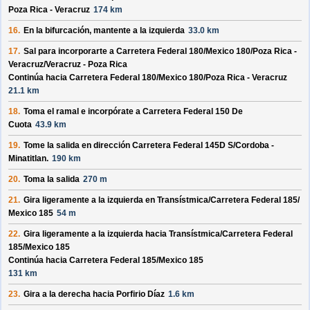
Poza Rica - Veracruz
174 km
16.
En la bifurcación, mantente a la izquierda
33.0 km
17.
Sal para incorporarte a
Carretera Federal 180/
Mexico 180/
Poza Rica -
Veracruz/
Veracruz - Poza Rica
Continúa hacia Carretera Federal 180/
Mexico 180/
Poza Rica - Veracruz
21.1 km
18.
Toma el ramal e incorpórate a
Carretera Federal 150 De
Cuota
43.9 km
19.
Tome la salida en dirección
Carretera Federal 145D S/
Cordoba -
Minatitlan
.
190 km
20.
Toma la salida
270 m
21.
Gira ligeramente a la izquierda en
Transístmica/
Carretera Federal 185/
Mexico 185
54 m
22.
Gira ligeramente a la izquierda hacia
Transístmica/
Carretera Federal
185/
Mexico 185
Continúa hacia Carretera Federal 185/
Mexico 185
131 km
23.
Gira a la derecha hacia
Porfirio Díaz
1.6 km