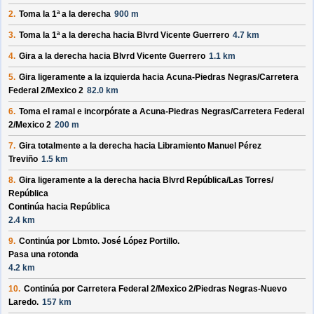
2.
Toma la 1ª a la derecha
900 m
3.
Toma la 1ª a la derecha hacia
Blvrd Vicente Guerrero
4.7 km
4.
Gira a la derecha hacia
Blvrd Vicente Guerrero
1.1 km
5.
Gira ligeramente a la izquierda hacia
Acuna-Piedras Negras/
Carretera
Federal 2/
Mexico 2
82.0 km
6.
Toma el ramal e incorpórate a
Acuna-Piedras Negras/
Carretera Federal
2/
Mexico 2
200 m
7.
Gira totalmente a la derecha hacia
Libramiento Manuel Pérez
Treviño
1.5 km
8.
Gira ligeramente a la derecha hacia
Blvrd República/
Las Torres/
República
Continúa hacia República
2.4 km
9.
Continúa por
Lbmto. José López Portillo
.
Pasa una rotonda
4.2 km
10.
Continúa por
Carretera Federal 2/
Mexico 2/
Piedras Negras-Nuevo
Laredo
.
157 km