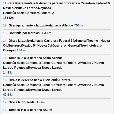
11.
Gira ligeramente a la derecha para incorporarte a
Carretera Federal 2/
Mexico 2/
Nuevo Laredo-Reynosa
Continúa hacia Carretera Federal 2
151 km
12.
Gira ligeramente a la izquierda hacia
Allende
750 m
13.
Continúa por
Morelos
.
1.4 km
14.
Gira a la izquierda hacia
Carretera Federal 54/
General Trevino - Nueva
Cd.Guerrero/
Mexico 54/
Nueva Cd.Guerrero - General Trevino/
Álvaro
Obregón
160 m
15.
Toma la 2ª a la derecha hasta
Allende
Continúa hacia Camioneta Tahoe/
Carretera Federal 2/
Mexico 2/
Nuevo
Laredo-Reynosa/
Reynosa-Nuevo Laredo
14.4 km
16.
Gira a la derecha hacia
10/
Valentín Barrera
Continúa hacia Camioneta Tahoe/
Carretera Federal 2/
Mexico 2/
Nuevo
Laredo-Reynosa/
Reynosa-Nuevo Laredo
40.3 km
17.
Gira a la izquierda.
15 m
18.
Toma la 1ª a la derecha
650 m