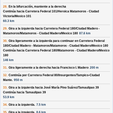
28.
En la bifurcación, mantente a la derecha
Continúa hacia Carretera Federal 101/
Heroica Matamoros - Ciudad
Victoria/
Mexico 101
60.3 km
29.
Gira a la izquierda hacia
Carretera Federal 180/
Ciudad Madero -
Matamoros/
Matamoros - Ciudad Madero/
Mexico 180
87.6 km
30.
Gira ligeramente a la izquierda para continuar en
Carretera Federal
180/
Ciudad Madero - Matamoros/
Matamoros - Ciudad Madero/
Mexico 180
Continúa hacia Carretera Federal 180/
Matamoros - Ciudad Madero/
Mexico
180
146 km
31.
Gira ligeramente a la derecha hacia
Francisco I. Madero
200 m
32.
Continúa por
Carretera Federal 80/
Insurgentes/
Tampico-Ciudad
Mante
.
950 m
33.
Gira a la izquierda hacia
José María Pino Suárez/
Tamaulipas 39
Continúa hacia Tamaulipas 39
53.9 km
34.
Gira a la izquierda.
7.5 km
35.
Gira a la izquierda.
8.6 km