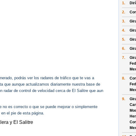
1.
Dir
2.
Con
3.
Gira
4.
Gir
5.
Gira
6.
Gir
7.
Gir
Fed
Mex
erado, podrás ver los radares de tráfico que te vas a
8.
Con
Fed
enta que aunque actualizamos diariamente nuestra base de
Mex
ún radar de control de velocidad cerca de El Salitre que aun
9.
Gir
Car
ue no es correcto o que se puede mejorar o simplemente
Moc
 en el pie de esta página.
Her
era y El Salitre
Con
Mex