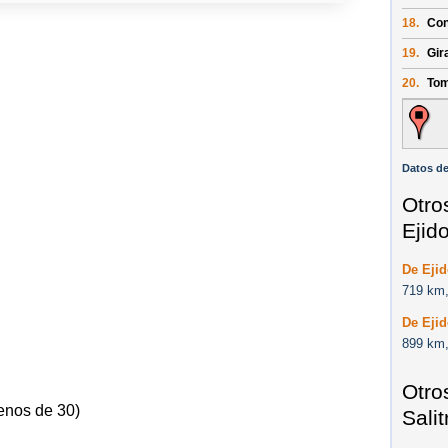
18.
Con
19.
Gir
20.
Tom
Datos de
Otro
Ejid
De Eji
719 km,
De Ejid
899 km,
Otro
enos de 30)
Salit