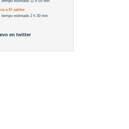
 tiempo estimado 11 h 55 min
ca a El salitre
 tiempo estimado 2 h 30 min
levo en twitter