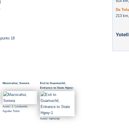
914 km,
1
1
De Tolu
213 km,
Yotel
 punto 18
Mazocahui, Sonora
Exit to Guamuchil,
Entrance to State Hgwy-
1
Autor: J. Leobardo
Aguilar Tobin
Autor: mjmonje