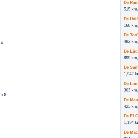
De Ranc
515 km,
De Unió
168 km,
De Torú
492 km,
 4
De Ejid
899 km,
De Sant
1,942 k
De Lont
303 km,
to 8
De Manz
423 km,
De El C
1,194 k
De Macl