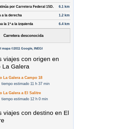
tinúa por
Carretera Federal 15D
.
6.1 km
a a la derecha
1.2 km
a la 1ª a la izquierda
6.4 km
Carretera desconocida
l mapa ©2011 Google, INEGI
s viajes con origen en
o La Galera
do La Galera a Campo 18
 tiempo estimado 11 h 37 min
o La Galera a El Salitre
 tiempo estimado 12 h 0 min
s viajes con destino en El
re