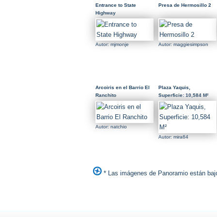
Entrance to State
Presa de Hermosillo 2
Highway
Autor: mjmonje
Autor: maggiesimpson
Arcoiris en el Barrio El
Plaza Yaquis,
Ranchito
Superficie: 10,584 M²
Autor: natchio
Autor: mira64
* Las imágenes de Panoramio están bajo