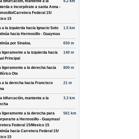
la bifurcación, mantente a la
9.2 km
uierda e incorpórate a
santa Anna -
mosillo/
Carretera Federal 15/
ico 15
a a la izquierda hacia
Ignacio Soto
1.5 km
tinúa hacia Hermosillo - Guaymas
tinúa por
Sinaloa
.
650 m
a ligeramente a la izquierda hacia
140 m
al Principal
a ligeramente a la derecha hacia
800 m
iférico Ote
a a la derecha hacia
Francisco
21 m
na
la bifurcación, mantente a la
3.3 km
echa
a ligeramente a la derecha para
561 km
orporarte a
Hermosillo - Guaymas/
retera Federal 15/
Mexico 15
tinúa hacia Carretera Federal 15/
ico 15