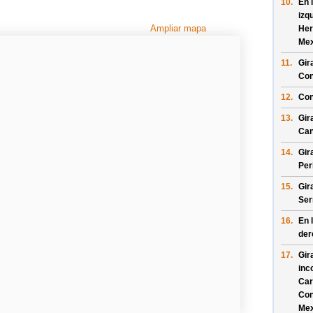
10.
En 
izq
Ampliar mapa
Her
Mex
11.
Gir
Con
12.
Con
13.
Gir
Can
14.
Gir
Per
15.
Gir
Ser
16.
En 
der
17.
Gir
inc
Car
Con
Mex