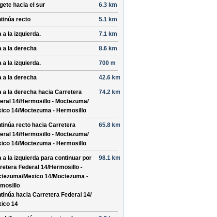
ígete hacia el
sur
6.3 km
tinúa recto
5.1 km
 a la izquierda.
7.1 km
a a la derecha
8.6 km
 a la izquierda.
700 m
a a la derecha
42.6 km
a a la derecha hacia
Carretera
74.2 km
eral 14/
Hermosillo - Moctezuma/
ico 14/
Moctezuma - Hermosillo
tinúa recto hacia
Carretera
65.8 km
eral 14/
Hermosillo - Moctezuma/
ico 14/
Moctezuma - Hermosillo
a a la izquierda para continuar por
98.1 km
retera Federal 14/
Hermosillo -
tezuma/
Mexico 14/
Moctezuma -
mosillo
tinúa hacia Carretera Federal 14/
ico 14