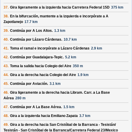
37.
Gira ligeramente a la izquierda hacia
Carretera Federal 15D
375 km
38.
En la bifurcación, mantente a la izquierda e incorpórate a
A
Zapotlanejo
17.7 km
39.
Continúa por
A Los Altos
.
1.3 km
40.
Continúa por
Lázaro Cárdenas
.
10.7 km
41.
Toma el ramal e incorpórate a
Lázaro Cárdenas
2.9 km
42.
Continúa por
Guadalajara-Tepic
.
5.2 km
43.
Toma la salida hacia
Colegio del Aire
350 m
44.
Gira a la derecha hacia
Colegio del Aire
1.9 km
45.
Continúa por
Aviación
.
3.1 km
46.
Gira ligeramente a la derecha hacia
Libram. Carr. a La Base
Aérea
280 m
47.
Continúa por
A La Base Aérea
.
1.5 km
48.
Gira a la izquierda hacia
Emiliano Zapata
3.7 km
49.
Gira a la derecha hacia
San Cristóbal de la Barranca - Tesistán/
Tesistán - San Cristóbal de la Barranca/
Carretera Federal 23/
Mexico