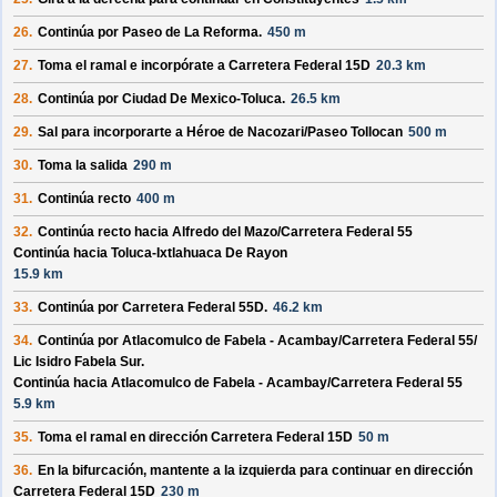
26.
Continúa por
Paseo de La Reforma
.
450 m
27.
Toma el ramal e incorpórate a
Carretera Federal 15D
20.3 km
28.
Continúa por
Ciudad De Mexico-Toluca
.
26.5 km
29.
Sal para incorporarte a
Héroe de Nacozari/
Paseo Tollocan
500 m
30.
Toma la salida
290 m
31.
Continúa recto
400 m
32.
Continúa recto hacia
Alfredo del Mazo/
Carretera Federal 55
Continúa hacia Toluca-Ixtlahuaca De Rayon
15.9 km
33.
Continúa por
Carretera Federal 55D
.
46.2 km
34.
Continúa por
Atlacomulco de Fabela - Acambay/
Carretera Federal 55/
Lic Isidro Fabela Sur
.
Continúa hacia Atlacomulco de Fabela - Acambay/
Carretera Federal 55
5.9 km
35.
Toma el ramal en dirección
Carretera Federal 15D
50 m
36.
En la bifurcación, mantente a la izquierda para continuar en dirección
Carretera Federal 15D
230 m