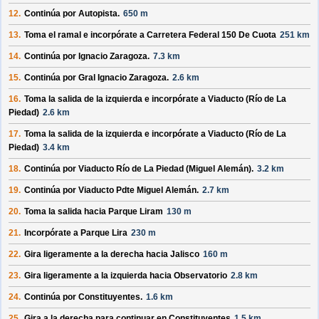
12.
Continúa por
Autopista
.
650 m
13.
Toma el ramal e incorpórate a
Carretera Federal 150 De Cuota
251 km
14.
Continúa por
Ignacio Zaragoza
.
7.3 km
15.
Continúa por
Gral Ignacio Zaragoza
.
2.6 km
16.
Toma la salida de la izquierda e incorpórate a
Viaducto (Río de La
Piedad)
2.6 km
17.
Toma la salida de la izquierda e incorpórate a
Viaducto (Río de La
Piedad)
3.4 km
18.
Continúa por
Viaducto Río de La Piedad (Miguel Alemán)
.
3.2 km
19.
Continúa por
Viaducto Pdte Miguel Alemán
.
2.7 km
20.
Toma la salida hacia
Parque Liram
130 m
21.
Incorpórate a
Parque Lira
230 m
22.
Gira ligeramente a la derecha hacia
Jalisco
160 m
23.
Gira ligeramente a la izquierda hacia
Observatorio
2.8 km
24.
Continúa por
Constituyentes
.
1.6 km
25.
Gira a la derecha para continuar en
Constituyentes
1.5 km