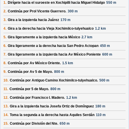
1.
Dirígete hacia el
suroeste
en
Xochipilli
hacia
Miguel Hidalgo
550 m
2.
Continúa por
Prol Vicente Guerrero
.
300 m
3.
Gira a la izquierda hacia
Juárez
170 m
4.
Gira a la derecha hacia
Vieja Xochimilco-tulyehualco
1.2 km
5.
Gira ligeramente a la izquierda hacia
México
2.7 km
6.
Gira ligeramente a la derecha hacia
San Pedro Actopan
450 m
7.
Gira ligeramente a la izquierda hacia
Av México Poniente
600 m
8.
Continúa por
Av México Oriente
.
1.5 km
9.
Continúa por
Av 5 de Mayo
.
800 m
10.
Continúa por
Antiguo Camino Xochimilco-tulyehualco
.
500 m
11.
Continúa por
5 de Mayo
.
800 m
12.
Continúa por
Francisco I. Madero
.
1.2 km
13.
Gira a la izquierda hacia
Josefa Ortiz de Domínguez
180 m
14.
Toma la segunda a la derecha hasta
Aquiles Serdán
110 m
15.
Continúa por
División del Nte
.
650 m