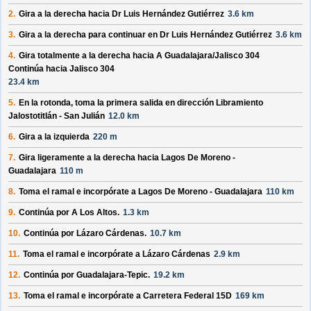
2.
Gira a la derecha hacia
Dr Luis Hernández Gutiérrez
3.6 km
3.
Gira a la derecha para continuar en
Dr Luis Hernández Gutiérrez
3.6 km
4.
Gira totalmente a la derecha hacia
A Guadalajara/
Jalisco 304
Continúa hacia Jalisco 304
23.4 km
5.
En la rotonda, toma la
primera
salida en dirección
Libramiento
Jalostotitlán - San Julián
12.0 km
6.
Gira a la izquierda
220 m
7.
Gira ligeramente a la derecha hacia
Lagos De Moreno -
Guadalajara
110 m
8.
Toma el ramal e incorpórate a
Lagos De Moreno - Guadalajara
110 km
9.
Continúa por
A Los Altos
.
1.3 km
10.
Continúa por
Lázaro Cárdenas
.
10.7 km
11.
Toma el ramal e incorpórate a
Lázaro Cárdenas
2.9 km
12.
Continúa por
Guadalajara-Tepic
.
19.2 km
13.
Toma el ramal e incorpórate a
Carretera Federal 15D
169 km