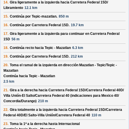
14.
Gira ligeramente a la izquierda hacia
Carretera Federal 15D/
Libramiento
12.1 km
15.
Continúa por
Tepic-mazatlan
.
850 m
16.
Continúa por
Carretera Federal 15D
.
19.7 km
17.
Gira ligeramente a la izquierda para continuar en
Carretera Federal
15D
56 m
18.
Continúa recto hacia
Tepic - Mazatlan
6.3 km
19.
Continúa por
Carretera Federal 15D
.
212 km
20.
Toma el ramal de la izquierda en dirección
Mazatlan - Tepic/
Tepic -
Mazatlan
Continúa hacia Tepic - Mazatlan
2.5 km
21.
Gira a la derecha hacia
Carretera Federal 15D/
Carretera Federal 40D/
Villa Unión-El Salto/
Carretera Federal 40
(indicaciones para
Mexico 40/
Concordia/
Durango
)
210 m
22.
Gira totalmente a la izquierda hacia
Carretera Federal 15D/
Carretera
Federal 40D/
El Salto-Villa Unión/
Carretera Federal 40
110 m
23.
Toma la 1ª a la derecha hasta
Internacional