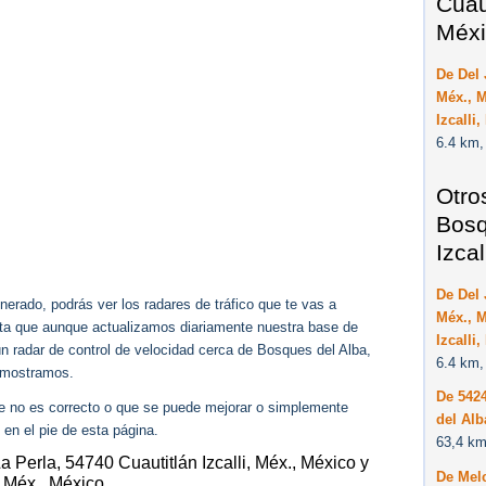
Cuaut
Méxi
De Del 
Méx., M
Izcalli
6.4 km,
Otro
Bosq
Izca
De Del 
erado, podrás ver los radares de tráfico que te vas a
Méx., M
enta que aunque actualizamos diariamente nuestra base de
Izcalli
ún radar de control de velocidad cerca de Bosques del Alba,
6.4 km,
o mostramos.
De 5424
ue no es correcto o que se puede mejorar o simplemente
del Alb
 en el pie de esta página.
63,4 km
a Perla, 54740 Cuautitlán Izcalli, Méx., México y
De Mel
, Méx., México