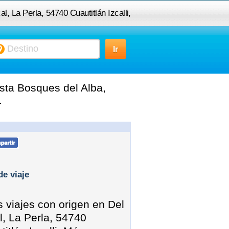
al, La Perla, 54740 Cuautitlán Izcalli,
s del Alba, Cuautitlán Izcalli, Méx.,
México
asta Bosques del Alba,
.
de viaje
s viajes con origen en Del
l, La Perla, 54740