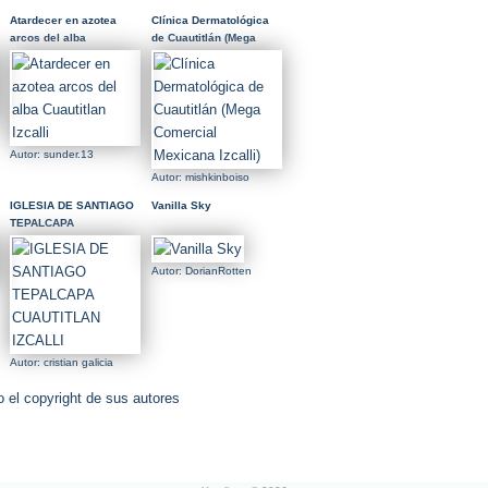
Atardecer en azotea
Clínica Dermatológica
arcos del alba
de Cuautitlán (Mega
Cuautitlan Izcalli
Comercial Mexicana
Izcalli)
Autor: sunder.13
Autor: mishkinboiso
IGLESIA DE SANTIAGO
Vanilla Sky
TEPALCAPA
CUAUTITLAN IZCALLI
Autor: DorianRotten
Autor: cristian galicia
 el copyright de sus autores