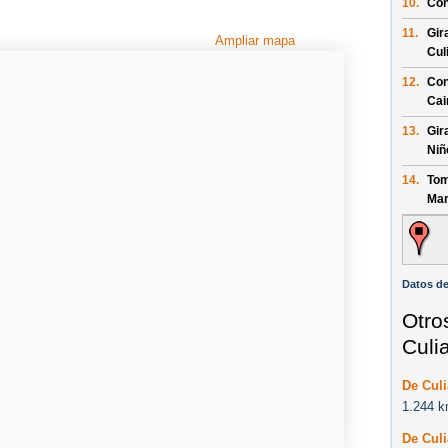
10.
Con
11.
Gir
Ampliar mapa
Cul
12.
Con
Ca
13.
Gir
Niñ
14.
Tom
Mar
Datos de
Otro
Culi
De Culi
1.244 k
De Cul