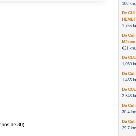
168 km,
De CUL
HEMET 
1.755 k
De Culi
México
621 km,
De CUL
1,060 k
De Cul
1.485 k
De CUL
2.543 k
De Culi
30.4 km
De Culi
enos de 30)
29.7 km