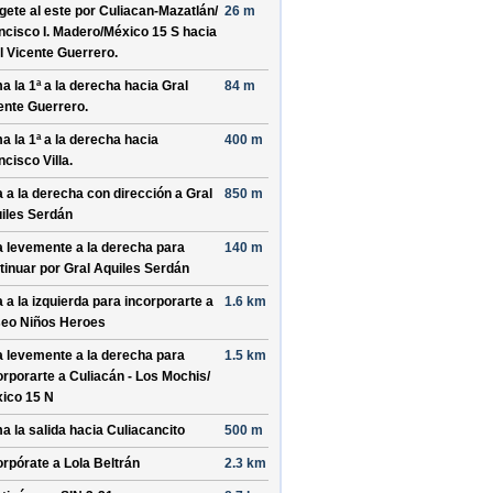
ígete al
este
por
Culiacan-Mazatlán/
26 m
ncisco I. Madero/
México 15 S
hacia
l Vicente Guerrero
.
a la 1ª a la derecha hacia
Gral
84 m
ente Guerrero
.
a la 1ª a la derecha hacia
400 m
ncisco Villa
.
a a la derecha con dirección a
Gral
850 m
iles Serdán
a levemente a la derecha para
140 m
tinuar por
Gral Aquiles Serdán
a a la izquierda para incorporarte a
1.6 km
eo Niños Heroes
a levemente a la derecha para
1.5 km
orporarte a
Culiacán - Los Mochis/
ico 15 N
a la salida hacia
Culiacancito
500 m
orpórate a
Lola Beltrán
2.3 km