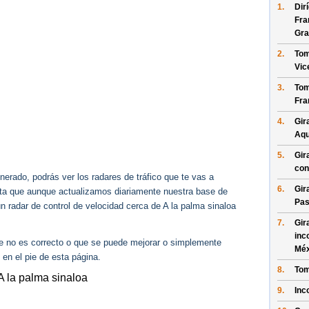
1.
Dir
Fra
Gra
2.
Tom
Vic
3.
Tom
Fra
4.
Gir
Aqu
5.
Gir
con
erado, podrás ver los radares de tráfico que te vas a
6.
Gir
enta que aunque actualizamos diariamente nuestra base de
Pas
ún radar de control de velocidad cerca de A la palma sinaloa
7.
Gir
inc
ue no es correcto o que se puede mejorar o simplemente
Méx
 en el pie de esta página.
8.
Tom
A la palma sinaloa
9.
Inc