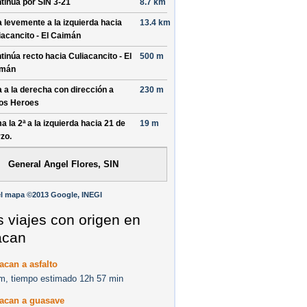
tinúa por
SIN 3-21
8.7 km
a levemente a la izquierda hacia
13.4 km
iacancito - El Caimán
tinúa recto hacia
Culiacancito - El
500 m
imán
a a la derecha con dirección a
230 m
os Heroes
a la 2ª a la izquierda hacia
21 de
19 m
zo
.
General Angel Flores, SIN
l mapa ©2013 Google, INEGI
s viajes con origen en
acan
acan a asfalto
m, tiempo estimado 12h 57 min
iacan a guasave