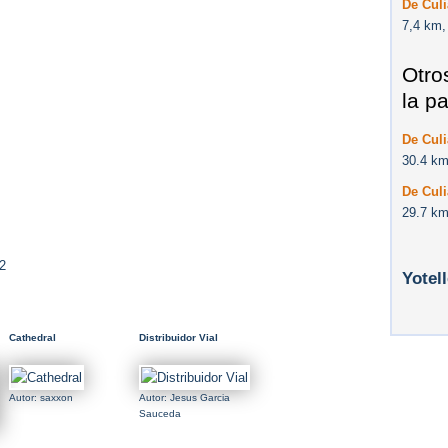
De Culi
7,4 km,
Otro
la p
De Culi
30.4 km
De Culi
29.7 km
2
Yotel
Cathedral
Distribuidor Vial
Autor: saxxon
Autor: Jesus Garcia
Sauceda