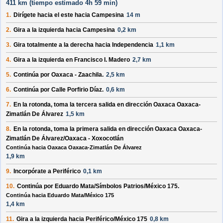
411 km (
tiempo estimado
4h 59 min)
1.
Dirígete hacia el
este
hacia
Campesina
14 m
2.
Gira a la
izquierda
hacia
Campesina
0,2 km
3.
Gira totalmente a la
derecha
hacia
Independencia
1,1 km
4.
Gira a la
izquierda
en
Francisco I. Madero
2,7 km
5.
Continúa por
Oaxaca - Zaachila
.
2,5 km
6.
Continúa por
Calle Porfirio Díaz
.
0,6 km
7.
En la rotonda, toma la
tercera
salida en dirección
Oaxaca Oaxaca-
Zimatlán De Álvarez
1,5 km
8.
En la rotonda, toma la
primera
salida en dirección
Oaxaca Oaxaca-
Zimatlán De Álvarez/Oaxaca - Xoxocotlán
Continúa hacia Oaxaca Oaxaca-Zimatlán De Álvarez
1,9 km
9.
Incorpórate a
Periférico
0,1 km
10.
Continúa por
Eduardo Mata/Símbolos Patrios/México 175
.
Continúa hacia Eduardo Mata/México 175
1,4 km
11.
Gira a la
izquierda
hacia
Periférico/México 175
0,8 km