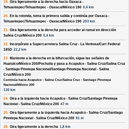
19.
Gira ligeramente a la
derecha
hacia
Oaxaca -
Tehuantepec/Tehuantepec - Oaxaca/México 190
0,4 km
20.
En la rotonda, toma la
primera
salida y continúa por
Oaxaca -
Tehuantepec/Tehuantepec - Oaxaca/México 190
203 km
21.
Gira ligeramente a la
derecha
para acceder al ramal en dirección
Salina Cruz/México 200
0,4 km
22.
Incorpórate a
Supercarretera Salina Cruz - La Ventosa/Carr Federal
185D
22,2 km
23.
Mantente a la
derecha
en la bifurcación, sigue las señales de
Huatulco/México 200/Pochutla
y pasa a
Acapulco - Salina Cruz/Salina Cruz
- Santiago Pinotepa Nacional/Santiago Pinotepa Nacional - Salina
Cruz/México 200
Continúa hacia Acapulco - Salina Cruz/Salina Cruz - Santiago Pinotepa
Nacional/México 200
130 km
24.
Gira a la
izquierda
hacia
Acapulco - Salina Cruz/Santiago Pinotepa
Nacional - Salina Cruz/México 200
47 m
25.
Gira ligeramente a la
izquierda
hacia
Acapulco - Salina Cruz/Santiago
Pinotepa Nacional - Salina Cruz/México 200
91 m
26.
Gira ligeramente a la
derecha
1,8 km